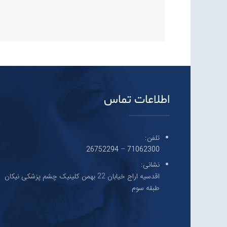
اطلاعات تماس
تلفن:
26752294
–
71062300
نشانی:
اقدسیه اراج خیابان 22 بهمن کلینیک چشم پزشکی نیکان
طبقه سوم