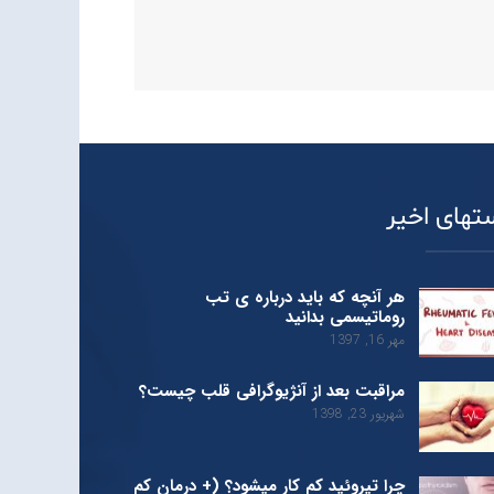
تهای اخیر
هر آنچه که باید درباره ی تب
روماتیسمی بدانید
مهر 16, 1397
مراقبت بعد از آنژیوگرافی قلب چیست؟
شهریور 23, 1398
چرا تیروئید کم کار میشود؟ (+ درمان کم