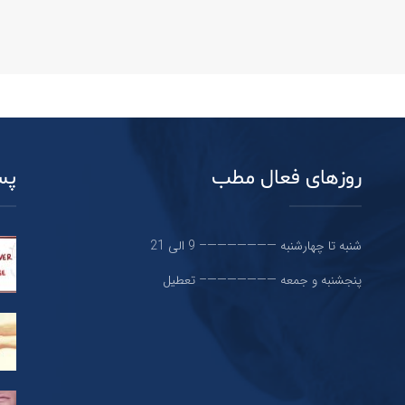
روزهای فعال مطب
پس
شنبه تا چهارشنبه ———————– 9 الی 21
پنجشنبه و جمعه ———————– تعطیل