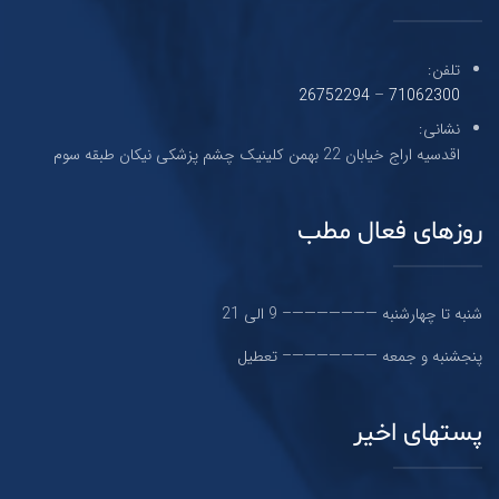
تلفن:
26752294
–
71062300
نشانی:
اقدسیه اراج خیابان 22 بهمن کلینیک چشم پزشکی نیکان طبقه سوم
روزهای فعال مطب
شنبه تا چهارشنبه ———————– 9 الی 21
پنجشنبه و جمعه ———————– تعطیل
پستهای اخیر