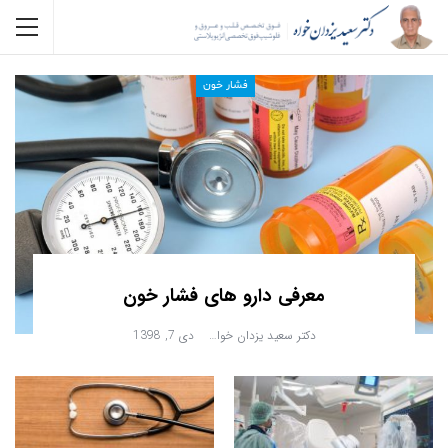
فشار خون
معرفی دارو های فشار خون
دکتر سعید یزدان خواه
دی 7, 1398