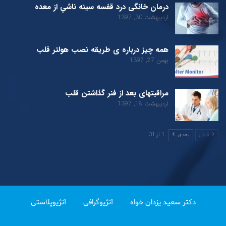
درمان خانگی درد قفسه سينه ناشي از معده
اردیبهشت 30, 1397
همه چیز درباره ی طریقه نصب هولتر قلب
بهمن 27, 1397
مراقبتهای بعد از فنر گذاشتن قلب
اردیبهشت 18, 1397
1 از 31
قبلی
بعدی
دکتر سعید یزدان خواه
آنژیوگرافی
آنژیوپلاستی