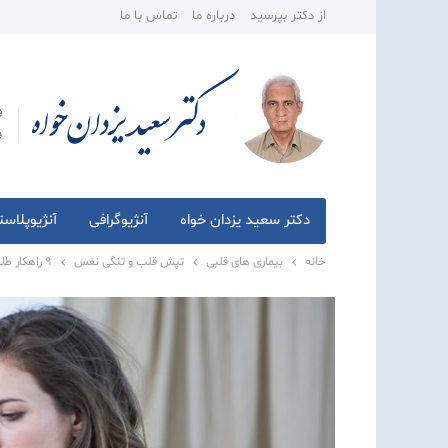
از دکتر بپرسید
درباره ما
تماس با ما
دکتر سعید یزدان خواه
آنژیوگرافی
آنژیوپلاس
خانه
بیماری های قلبی
تپش قلب و تنگی نفس
9 راهکار طلایی جهت درمان تنگی نفس در خانه