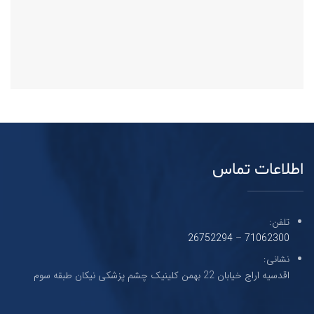
اطلاعات تماس
تلفن:
26752294
–
71062300
نشانی:
اقدسیه اراج خیابان 22 بهمن کلینیک چشم پزشکی نیکان طبقه سوم