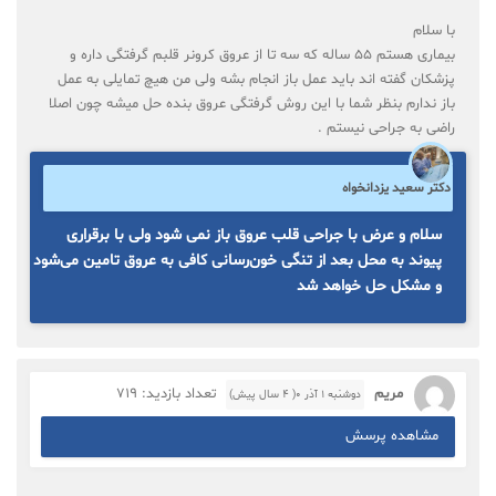
با سلام
بیماری هستم ۵۵ ساله که سه تا از عروق کرونر قلبم گرفتگی داره و
پزشکان گفته اند باید عمل باز انجام بشه ولی من هیچ تمایلی به عمل
باز ندارم بنظر شما با این روش گرفتگی عروق بنده حل میشه چون اصلا
راضی به جراحی نیستم .
دکتر سعید یزدانخواه
سلام و عرض با جراحی قلب عروق باز نمی شود ولی با برقراری
پیوند به محل بعد از تنگی خون‌رسانی کافی به عروق تامین می‌شود
و مشکل حل خواهد شد
مریم
تعداد بازدید: 719
دوشنبه ۱ آذر ۰( 4 سال پیش)
مشاهده پرسش