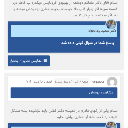
سلام آقای دکتر مامانم دوماهه از بهبودی کرونایش میگذره ب خاطر درد
قفسه سینه اکو ونوار قلب داد خواستم بدونم خطری تهدیدش میکنه یا
نه .اگر میکنه باید چکار کنیم
دکتر سعید یزدانخواه
پاسخ شما در سوال قبلی داده شد
نمایش سایر 2 پاسخ
معصومه
تعداد بازدید: 716
جمعه ۱۸ تیر ۰( 5 سال پیش)
مشاهده پرسش
سلام یکی از رگهای مادرم باز نمیشه دکتر گفتن باید تراشیده بشه مشکل
کلیه داره ۷۶سالشه آیا خطری براش نداره