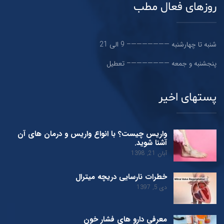
روزهای فعال مطب
شنبه تا چهارشنبه ———————– 9 الی 21
پنجشنبه و جمعه ———————– تعطیل
پستهای اخیر
واریس چیست؟ با انواع واریس و درمان های آن
آشنا شوید.
آبان 21, 1398
خطرات نارسایی دریچه میترال
دی 5, 1397
معرفی دارو های فشار خون