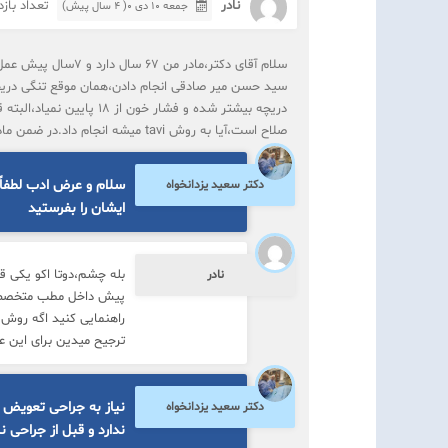
نادر
تعداد بازدید:
جمعه ۱۰ دی ۰( 4 سال پیش)
سلام آقای دکتر،مادر 
سید حسن میر صادقی انجام دادن،همان موقع تنگی دریچه
دریچه بیشتر شده و فشار خو
صلاح است،آیا به روش tavi میشه انجام داد.در ضمن مادرم دیابت و مقداری اضافه وزن دارد.ممنون از توجه شما
سلام و عرض ادب لطفاً 
دکتر سعید یزدانخواه
ایشان را بفرستید
بله چشم،دوتا اکو یکی قب
نادر
پیش داخل مطب متخصص قل
ترجیح میدین برای این ع
نیاز به جراحی تعویض د
دکتر سعید یزدانخواه
ندارد و قبل از جراحی نی