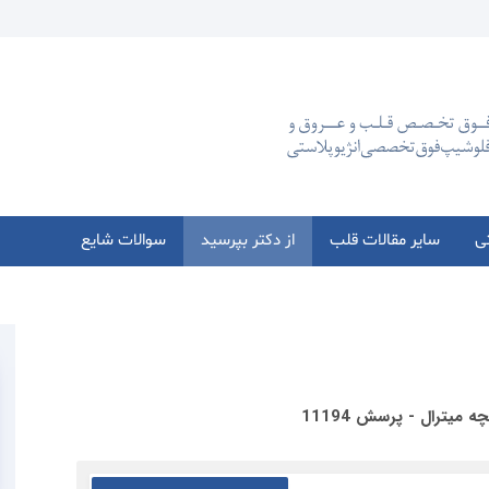
تی
سایر مقالات قلب
از دکتر بپرسید
سوالات شایع
میترال - پرسش 11194