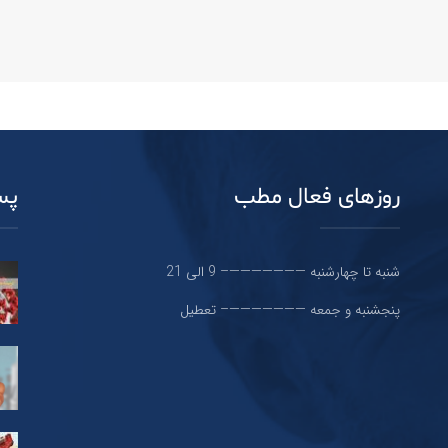
روزهای فعال مطب
پس
شنبه تا چهارشنبه ———————– 9 الی 21
پنجشنبه و جمعه ———————– تعطیل