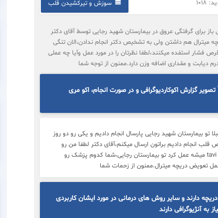
 1018
سوزش و تیرکشیدن قلب
من ۶۷ سال دارد و ۷سال پیش عمل باز برای گرفتگی عروق در بیمارستان شهید رجایی توسط آقای دکتر
 میترال هم داشتن ولی به تشخیص دکتر انجام ندادن،الان تنگی
ن از ۱۸ پایین نمیاد،البته قرص فشار استفده میکنند،لطفا نظرتان را در مورد عمل وآیا چه عملی
تصویر گزارش اکوکاردیوگرافی و در صورت انجام، اکو مری
لا تو بیمارستان شهید رجایی پارسال انجام دادیم و یکی رو دو روز
ب انجام دادیم براتون ارسال میکنم،آقای دکتر لطفا من رو
راهنمایی کنید اگه روش tavi میشه عمل کرد تو بیمارستان رجایی،شما کدوم پزشک رو
مل تعویض دریچه میترال.ممنون از زحمات شما
ریچه دارند و سایر روش های درمانی در مورد ایشان کاربردی
از به آنژیوگرافی دارند