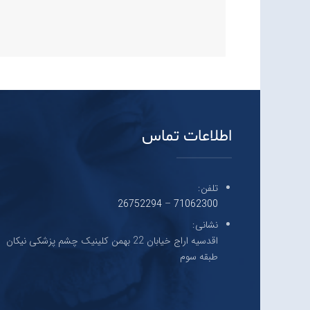
اطلاعات تماس
تلفن:
26752294
–
71062300
نشانی:
اقدسیه اراج خیابان 22 بهمن کلینیک چشم پزشکی نیکان
طبقه سوم