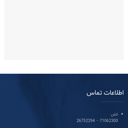
اطلاعات تماس
تلفن:
26752294
–
71062300