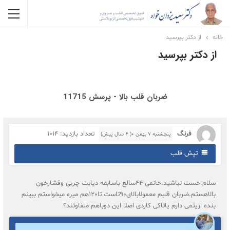
خانه
از دکتر بپرسید
از دکتر بپرسید
ضربان قلب بالا - پرسش 11715
فرنگ
تعداد بازدید: 1014
پنجشنبه ۷ بهمن ۰( 4 سال پیش)
تپش قلب
سلام.خست نباشید.خانمی 44سالع باسابقه دیابت چربی وفشارخون
بالاهستم.ضربان قلبم معمولابالای90تاست تا120هم میره میخواستم ببینم
بنده اریتمی دارم یاتاکی کاردی اصلا این دوباهم متفاوتند؟