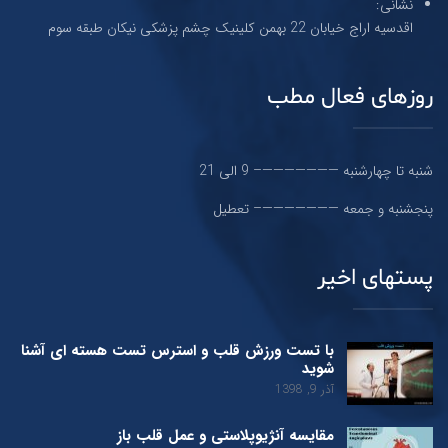
نشانی:
اقدسیه اراج خیابان 22 بهمن کلینیک چشم پزشکی نیکان طبقه سوم
روزهای فعال مطب
شنبه تا چهارشنبه ———————– 9 الی 21
پنجشنبه و جمعه ———————– تعطیل
پستهای اخیر
با تست ورزش قلب و استرس تست هسته ای آشنا
شوید
آذر 9, 1398
مقایسه آنژیوپلاستی و عمل قلب باز