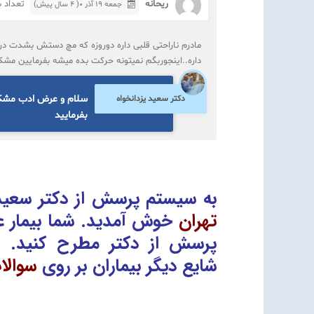
ریحانه
تعداد باز
جمعه ۱۹ آذر ۰( 4 سال پیش)
مادرم ناراحتی قلبی داره دوروزه که مچ دستش بشدت درد
داره..اینجوربگم نمیتونه حرکت بده میشه بفرمایین مش
سلام و عرض ادب مشکل 
دکتر سعید یزدانخواه
بفرمایید
به سیستم پرسش از دکتر سعید 
تهران
خوش آمدید. شما بیمار ع
پرسش از دکتر
مطرح کنید. 
شایع دیگر بیماران بر روی
سوالا