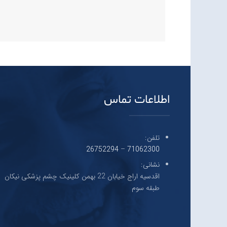
اطلاعات تماس
تلفن:
26752294
–
71062300
نشانی:
اقدسیه اراج خیابان 22 بهمن کلینیک چشم پزشکی نیکان
طبقه سوم