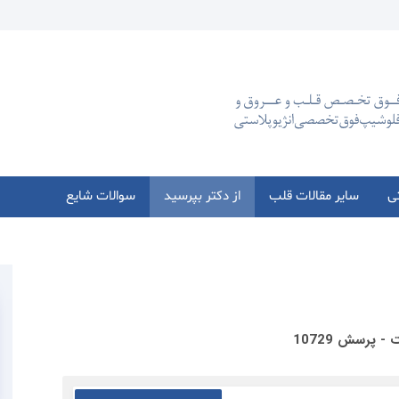
تی
سایر مقالات قلب
از دکتر بپرسید
سوالات شایع
 پرسش 10729