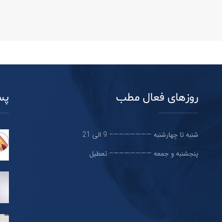
روزهای فعال مطب
پس
شنبه تا چهارشنبه ———————– 9 الی 21
پنجشنبه و جمعه ———————– تعطیل