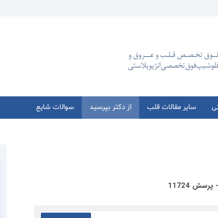
تی
سایر مقالات قلب
از دکتر بپرسید
سوالات شایع
پرسش 11724