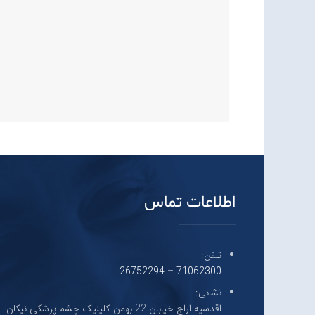
اطلاعات تماس
تلفن:
26752294
–
71062300
نشانی:
اقدسیه اراج خیابان 22 بهمن کلینیک چشم پزشکی نیکان