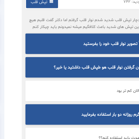
د: 742
تپش قلب
 تقریبا یک ماهه دچار تپش قلب شدید شدم نوار قلب گرفتم اما دکتر گفت قلبم هیچ
 این تپش های شدید باعث کلافگیم میشه نمیدونم باید چیکار کنم
تصویر نوار قلب خود را بفرستید
زمان گرفتن نوار قلب هو طپش قلب داشتید یا خیر؟
لان کم تر بود
مدت باید استفاده کنم؟؟