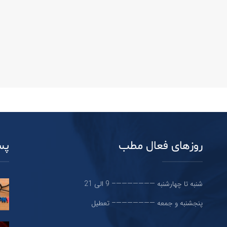
روزهای فعال مطب
پس
شنبه تا چهارشنبه ———————– 9 الی 21
پنجشنبه و جمعه ———————– تعطیل