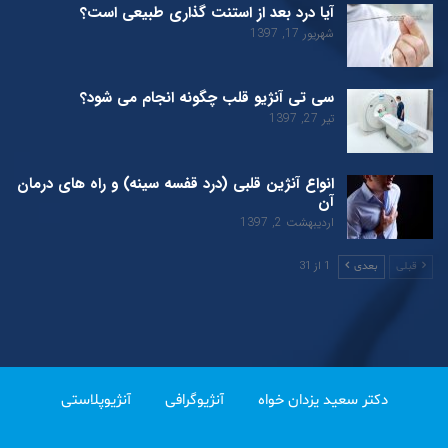
آیا درد بعد از استنت گذاری طبیعی است؟
شهریور 17, 1397
سی تی آنژیو قلب چگونه انجام می شود؟
تیر 27, 1397
انواع آنژین قلبی (درد قفسه سینه) و راه های درمان
آن
اردیبهشت 2, 1397
1 از 31
قبلی
بعدی
دکتر سعید یزدان خواه
آنژیوگرافی
آنژیوپلاستی