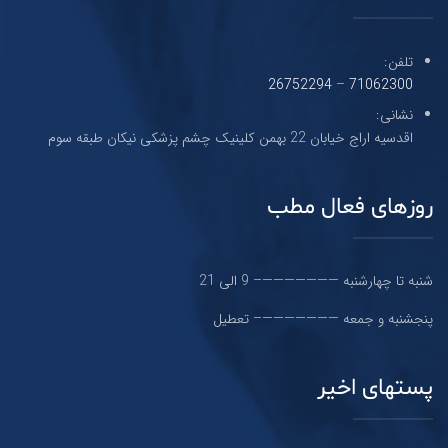
تلفن:
26752294
–
71062300
نشانی:
اقدسیه اراج خیابان 22 بهمن کلینیک چشم پزشکی نیکان طبقه سوم
روزهای فعال مطب
شنبه تا چهارشنبه ———————– 9 الی 21
پنجشنبه و جمعه ———————– تعطیل
پستهای اخیر