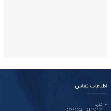
اطلاعات تماس
تلفن:
26752294
–
71062300