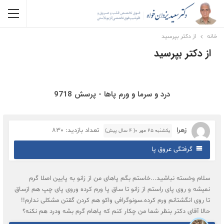
خانه
از دکتر بپرسید
از دکتر بپرسید
درد و سرما و ورم پاها - پرسش 9718
زهرا
تعداد بازدید: 830
یکشنبه ۲۵ مهر ۰( 4 سال پیش)
گرفتگی عروق پا
سلام وخسته نباشید...خاستم بگم پاهای من از زانو به پایین اصلا گرم
نمیشه و روی پای راستم از زانو تا ساق پا ورم کرده وروی پای چپ هم ازساق
تا روی انگشتانم ورم کرده.سونوگرافی واکو هم کردن گقتن مشکلی ندارم!!
حالا آقای دکتر بنظر شما من چکار کنم که پاهام گرم بشه ودرد هم نکنه؟