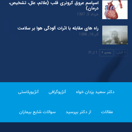
اسپاسم عروق کرونری قلب (علائم، علل، تشخیص،
درمان)
خرداد 5, 1397
راه های مقابله با اثرات آلودگی هوا بر سلامت
آذر 16, 1398
1 از 31
قبلی
بعدی
دکتر سعید یزدان خواه
آنژیوگرافی
آنژیوپلاستی
مقالات
از دکتر بپرسید
سوالات شایع بیماران