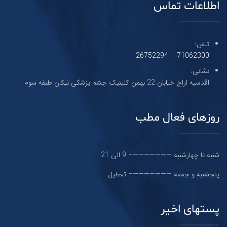
اطلاعات تماس
تلفن:
26752294
–
71062300
نشانی:
اقدسیه اراج خیابان 22 بهمن کلینیک چشم پزشکی نیکان طبقه سوم
روزهای فعال مطب
شنبه تا چهارشنبه ———————– 9 الی 21
پنجشنبه و جمعه ———————– تعطیل
پستهای اخیر