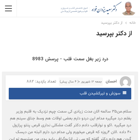
خانه
از دکتر بپرسید
از دکتر بپرسید
درد زیر بغل سمت قلب - پرسش 8983
احسان
تعداد بازدید: 882
جمعه ۱۲ شهریور ۰( 4 سال پیش)
سوزش و تیرکشیدن قلب
سلام.من۳۵ سالمه الان مدت زیادی کی سمت چپم نزدیک به قلبم وزیر
بغلم درد میگیره مدام این دردو دارم بعضی اوقات هم وسط جناق سینم هم
درد میگیره .اکو و نوارقلب دادم دکتر گفت مشکلی نداری قرص پنتو پرازول
۴۰ داده .الان ۴روزه که قرص میخورم ولی مدام درد دارم البته من دیسک
گردن هم دارم دکتر گفته که سی تی انژیوگرافی باید بدی من میترسم تو این