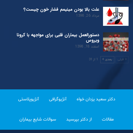
علت بالا بودن مینیمم فشار خون چیست؟
مرداد 26, 1398
دستورالعمل بیماران قلبی برای مواجهه با کرونا
ویروس
اسفند 18, 1398
1 از 31
قبلی
بعدی
دکتر سعید یزدان خواه
آنژیوگرافی
آنژیوپلاستی
مقالات
از دکتر بپرسید
سوالات شایع بیماران