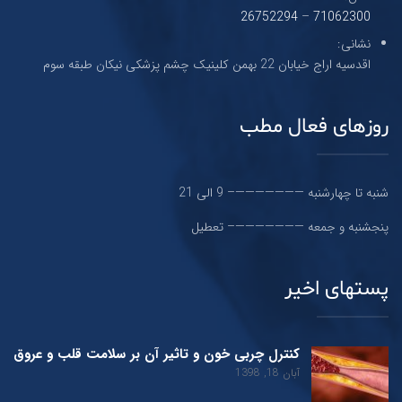
26752294
–
71062300
نشانی:
اقدسیه اراج خیابان 22 بهمن کلینیک چشم پزشکی نیکان طبقه سوم
روزهای فعال مطب
شنبه تا چهارشنبه ———————– 9 الی 21
پنجشنبه و جمعه ———————– تعطیل
پستهای اخیر
کنترل چربی خون و تاثیر آن بر سلامت قلب و عروق
آبان 18, 1398