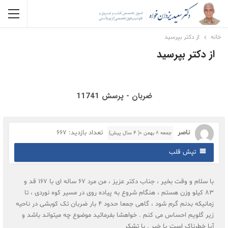
خانه
از دکتر بپرسید
از دکتر بپرسید
ضربان - پرسش 11741
ناصر
تعداد بازدید: 667
جمعه ۸ بهمن ۰( 4 سال پیش)
تپش قلب
با سلام و وقت بخیر ، جناب دکتر عزیز ، من مرد 67 ساله ای با 167 قد و
83 کیلو وزن هستم ، هنگام شروع به پیاده روی در مسیر کوه نوردی ، تا
زمانیکه بدنم گرم شود ، گاهی جمعا حدود 4 بار ضربان تک کوبشی در ناحیه
زیر گلویم احساس می کنم . خواهشا بفرمائید موضوع چه میتواند باشد و
آیا خطرناک است یا خیر . با تشکر