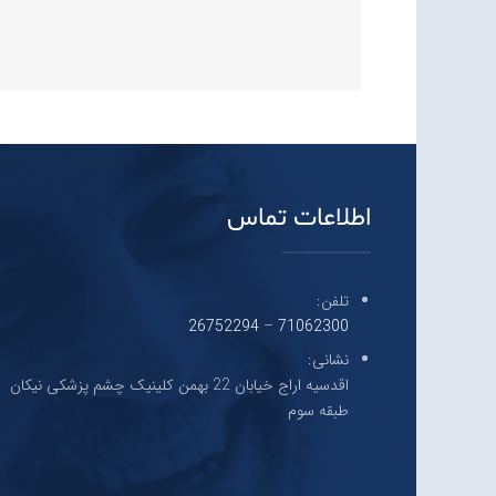
اطلاعات تماس
تلفن:
26752294
–
71062300
نشانی:
اقدسیه اراج خیابان 22 بهمن کلینیک چشم پزشکی نیکان
طبقه سوم