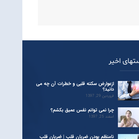
تهای اخیر
ازعوارض سکته قلبی و خطرات آن چه می
دانید؟
فروردین 29, 1397
چرا نمی توانم نفس عمیق بکشم؟
اسفند 25, 1397
نامنظم بودن ضربان قلب | ضربان قلب