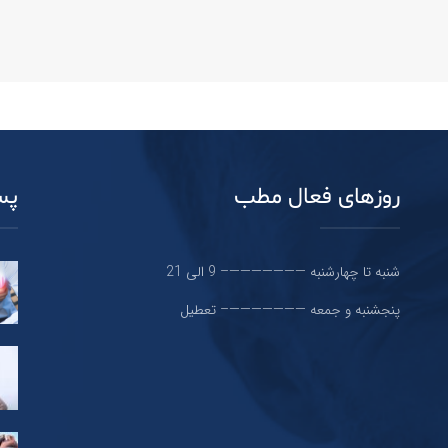
روزهای فعال مطب
پس
شنبه تا چهارشنبه ———————– 9 الی 21
پنجشنبه و جمعه ———————– تعطیل