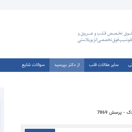
تی
سایر مقالات قلب
از دکتر بپرسید
سوالات شایع
 - پرسش 7869