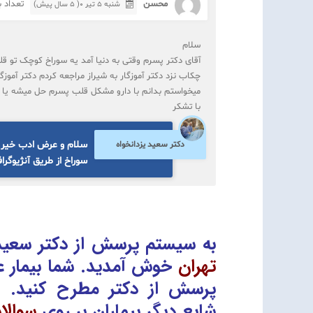
محسن
تعداد باز
شنبه ۵ تیر ۰( 5 سال پیش)
سلام
چکاب نزد دکتر آموزگار به شیراز مراجعه کردم دکتر آموز
میخواستم بدانم با دارو مشکل قلب پسرم حل میشه یا اگ
با تشکر
سلام و عرض ادب خیر ای
دکتر سعید یزدانخواه
سوراخ از طریق آنژیوگرا
به سیستم پرسش از دکتر سعید 
تهران
خوش آمدید. شما بیمار ع
پرسش از دکتر
مطرح کنید. 
شایع دیگر بیماران بر روی
سوالا