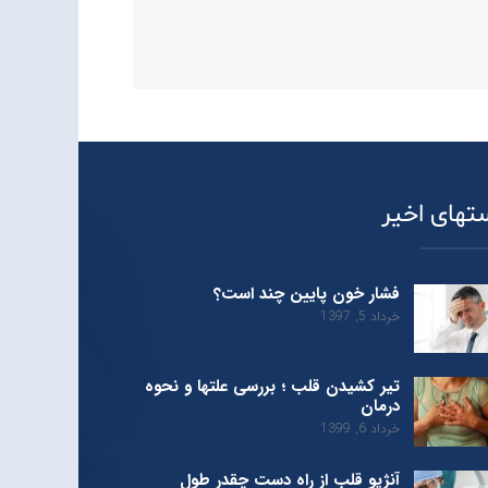
تهای اخیر
فشار خون پایین چند است؟
خرداد 5, 1397
تیر کشیدن قلب ؛ بررسی علتها و نحوه
درمان
خرداد 6, 1399
آنژیو قلب از راه دست چقدر طول