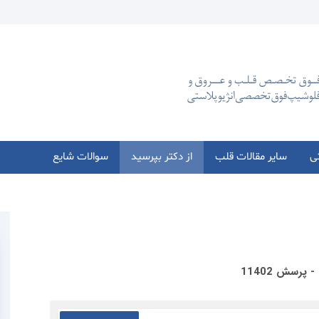
تی
سایر مقالات قلب
از دکتر بپرسید
سوالات شایع
 پرسش 11402