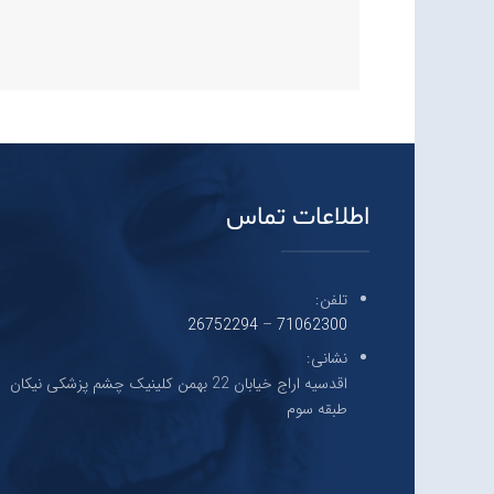
اطلاعات تماس
تلفن:
26752294
–
71062300
نشانی:
اقدسیه اراج خیابان 22 بهمن کلینیک چشم پزشکی نیکان
طبقه سوم