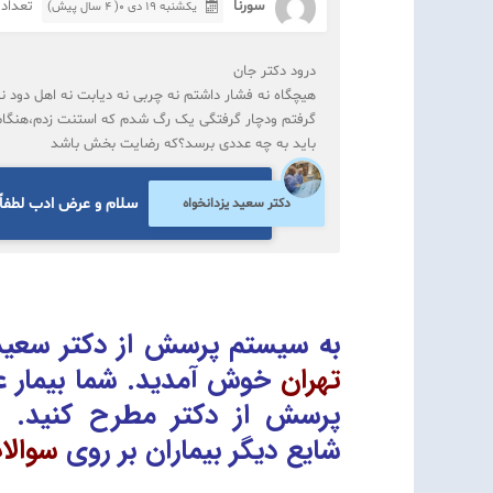
سورنا
تعداد ب
یکشنبه ۱۹ دی ۰( 4 سال پیش)
درود دکتر جان
هیچگاه نه فشار داشتم نه چربی نه دیابت نه اهل دود ن
باید به چه عددی برسد؟که رضایت بخش باشد
سلام و عرض ادب لطفاً 
دکتر سعید یزدانخواه
به سیستم پرسش از دکتر سعید 
تهران
خوش آمدید. شما بیمار ع
پرسش از دکتر
مطرح کنید. 
شایع دیگر بیماران بر روی
سوالا