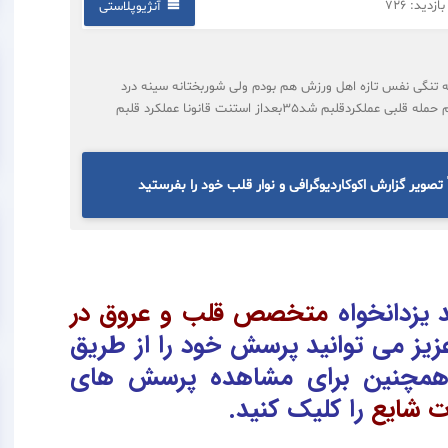
ازدید: 726
آنژیوپلاستی
ه تنگی نفس تازه اهل ورزش هم بودم ولی شوربختانه سینه درد
گرفتم ودچار گرفتگی یک رگ شدم که استنت زدم،هنگام حمله قلبی عملکردقلبم شد35بعداز استنت قانونا عملکرد قلبم
تصویر گزارش اکوکاردیوگرافی و نوار قلب خود را بفرستید
یزدانخواه
متخصص قلب و عروق در
زیز می توانید پرسش خود را از طریق
همچنین برای مشاهده پرسش های
ت شایع
را کلیک کنید.