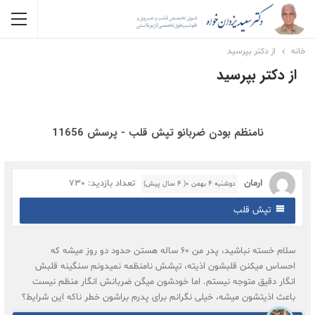
خانه
از دکتر بپرسید
از دکتر بپرسید
نامنظم بودن ضربانو تپش قلب - پرسش 11656
ارمان
تعداد بازدید: 730
دوشنبه ۴ بهمن ۰( 4 سال پیش)
تپش قلب
سلام خسته نباشید، پدر من 60 ساله هستن حدود دو روز میشه که
احساس میکنن قلبشون اذیته، تپشش نامنظمه نمیدونم سنگینه قلبش
انگار دقیق متوجه نیستم. اما خودشون میگن ضربانش انگار منظم نیست
باعث اذیتشون میشه، خیلی نگرانم برای پدرم براشون خطر ناکه این شرایط؟