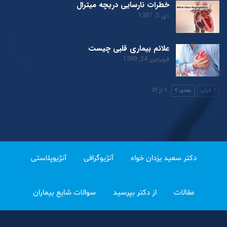
خطرات نارسایی دریچه میترال
دی 5, 1397
علائم بیماری قلبی چیست
فروردین 24, 1399
1 از 31
قبلی
بعدی
دکتر سعید یزدان خواه
آنژیوگرافی
آنژیوپلاستی
مقالات
از دکتر بپرسید
سوالات شایع بیماران