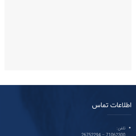
اطلاعات تماس
تلفن:
26752294
–
71062300