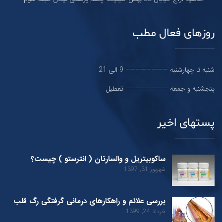
روزهای فعال مطب
شنبه تا چهارشنبه ———————– 9 الی 21
پنجشنبه و جمعه ———————– تعطیل
پستهای اخیر
ساکوبیتریل و والسارتان ( انترستو ) چیست؟
شهریور 31, 1397
بررسی علائم و راهکارهای درمانی گرفتگی رگ قلب
خرداد 24, 1399