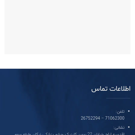
اطلاعات تماس
تلفن:
26752294
–
71062300
نشانی:
اقدسیه اراج خیابان 22 بهمن کلینیک چشم پزشکی نیکان طبقه سوم