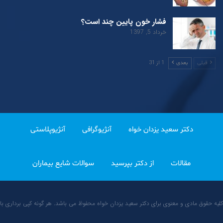
فشار خون پایین چند است؟
خرداد 5, 1397
1 از 31
قبلی
بعدی
دکتر سعید یزدان خواه
آنژیوگرافی
آنژیوپلاستی
مقالات
از دکتر بپرسید
سوالات شایع بیماران
کلیه حقوق مادی و معنوی برای دکتر سعید یزدان خواه محفوظ می باشد. هر گونه کپی برداری با