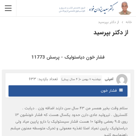
خانه
از دکتر بپرسید
از دکتر بپرسید
فشار خون دیاستولیک - پرسش 11773
امینی
تعداد بازدید: 633
دوشنبه ۱۱ بهمن ۰( 4 سال پیش)
فشار خون
سلام وقت بخیر همسر من ۴۳ سال سن دارند اضافه وزن . دیابت .
کلسترول . تیروئید عادی دارن حدود یکسال هست که فشار خونشون ۱۳
روی ۹.۵ بعضی وقتها ۱۰ هست فشار سیستولیک با دارو پایین میاد ولی
دیاستولیک پایین نمیاد اصلا تغذیه معمولی و تحرک متوسطه ممنون میشم
راهنماییم کنید