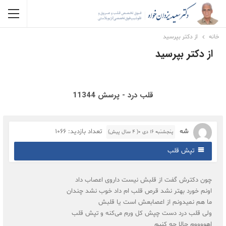
خانه
از دکتر بپرسید
از دکتر بپرسید
قلب درد - پرسش 11344
شه
تعداد بازدید: 1066
پنجشنبه ۱۶ دی ۰( 4 سال پیش)
تپش قلب
چون دکترش گفت از قلبش نیست داروی اعصاب داد
اونم خورد بهتر نشد قرص قلب ام داد خوب نشد چندان
ما هم نمیدونم از اعصابعش است یا قلبش
ولی قلب درد دست چپش کل ورم می‌کنه و تپش قلب
اهووووم حالا چه کنیم