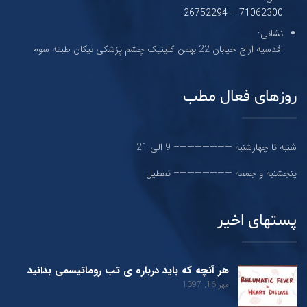
26752294
–
71062300
نشانی:
اقدسیه اراج خیابان 22 بهمن کلینیک چشم پزشکی نیکان طبقه سوم
روزهای فعال مطب
شنبه تا چهارشنبه ———————– 9 الی 21
پنجشنبه و جمعه ———————– تعطیل
پستهای اخیر
هر آنچه که باید درباره ی تب روماتیسمی بدانید
مهر 16, 1397