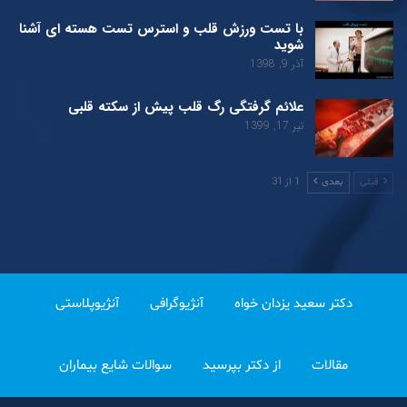
با تست ورزش قلب و استرس تست هسته ای آشنا
شوید
آذر 9, 1398
علائم گرفتگی رگ قلب پیش از سکته قلبی
تیر 17, 1399
1 از 31
قبلی
بعدی
دکتر سعید یزدان خواه
آنژیوگرافی
آنژیوپلاستی
مقالات
از دکتر بپرسید
سوالات شایع بیماران