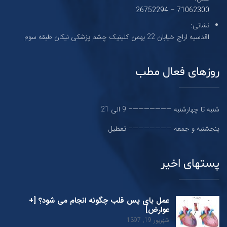
26752294
–
71062300
نشانی:
اقدسیه اراج خیابان 22 بهمن کلینیک چشم پزشکی نیکان طبقه سوم
روزهای فعال مطب
شنبه تا چهارشنبه ———————– 9 الی 21
پنجشنبه و جمعه ———————– تعطیل
پستهای اخیر
عمل بای پس قلب چگونه انجام می شود؟ [+
عوارض]
شهریور 19, 1397