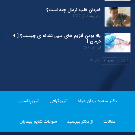
ضربان قلب نرمال چند است؟
اردیبهشت 2, 1397
بالا بودن آنزیم های قلبی نشانه ی چیست؟ [ +
درمان ]
تیر 31, 1397
1 از 31
قبلی
بعدی
دکتر سعید یزدان خواه
آنژیوگرافی
آنژیوپلاستی
مقالات
از دکتر بپرسید
سوالات شایع بیماران