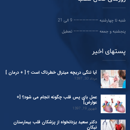
شنبه تا چهارشنبه ———————– 9 الی 21
پنجشنبه و جمعه ———————– تعطیل
پستهای اخیر
آیا تنگی دریچه میترال خطرناک است ؟ [ + درمان ]
مرداد 30, 1397
عمل بای پس قلب چگونه انجام می شود؟ [+
عوارض]
شهریور 19, 1397
دکتر سعید یزدانخواه از پزشکان قلب بیمارستان
نیکان