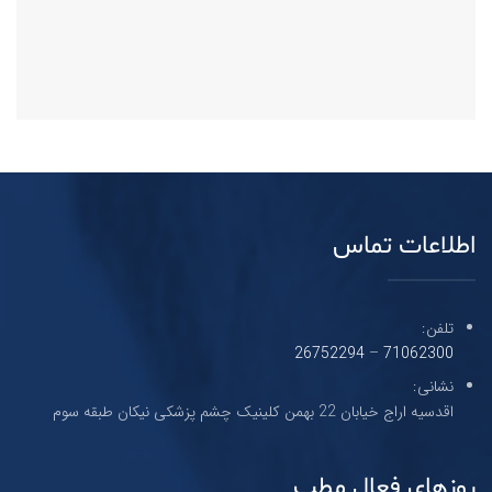
اطلاعات تماس
تلفن:
26752294
–
71062300
نشانی:
اقدسیه اراج خیابان 22 بهمن کلینیک چشم پزشکی نیکان طبقه سوم
روزهای فعال مطب