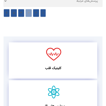
6
5
4
3
2
1
کلینیک قلب