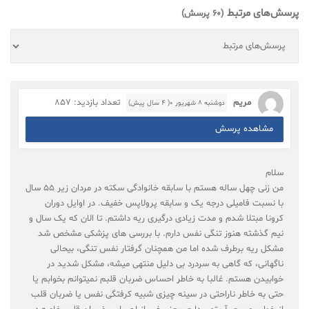
پرسش‌های مرتبط
(60 پرسش)
مریم
تعداد بازدید: 857
دوشنبه ۸ شهریور ۰( 4 سال پیش)
مشاهده پرسش
سلام
من زنی چهل ساله هستم با سابقه خانوادگی سکته در مردان زیر 55 سال
با نسبت فامیلی درجه یک و سابقه پرولاپس خفیف. در اوایل دوران
کرونا مبتلا شدم و مدت زیادی درگیری ریه داشتم. تا الان که یک سال و
نیم گذشته هنوز تنگی نفس دارم. با بررسی های پزشکی مشخص شد
مشکل ریه برطرف شده اما من همچنان گرفتار نفس تنگی، بیحالی
ناگهانی، که گاهی به سردرد بی دلیل منتهی میشه، مشکل شدید در
خوابیدن هستم. غالبا به خاطر احساس ضربان قلبم نمیتوانم بخوابم یا
حتی به خاطر ناراحتی در سینه چیزی شبیه کرفتگی نفس یا ضربان قلب