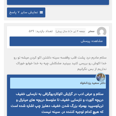
نمایش سایر 7 پاسخ
سحر
تعداد بازدید: 526
جمعه ۴ تیر ۰( 5 سال پیش)
مشاهده پرسش
سلام مادرم درد پشت قلب وقفسه سینه داشتن اکو کردن میشه تو رو
خدا اکوش رو بررسی کنید ببینید مشکلش چیه به خدا خوابو خوراک
نداریم از بس نگرانیم
دکتر سعید یزدانخواه
سلام و عرض ادب در گزارش اکوکاردیوگرافی به نارسایی خفیف
دریچه آئورت و نارسایی خفیف تا متوسط دریچه های میترال و
تریکوسپید بهمراه بزرگ شدن خفیف دهلیز چپ اشاره شده است
که هیچ کدام توجیه کننده در. سینه نیست