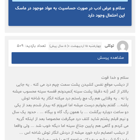
سلام و عرض ادب در صورت حساسیت به مواد موجود در ماسک
این احتمال وجود دارد
توکلی
تعداد بازدید: 509
چهارشنبه ۱۵ اردیبهشت ۰( 5 سال پیش)
مشاهده پرسش
سلام و خدا قوت
از دیشب موقع نفس کشیدن پشت سمت چپم درد می کنه . یه جایی
بالاتر از کمر (نه دقیقا پشت سینه )نمیدونم قفسه سینه محسوب میشه
یا نه . یه وقتایی هم رگ مچ راستم درد میکنه انگار یه شاخه توش
باشه... گفتم بخوابم درست میشه اما امروزم که بیدار شدم بعد از یکی
دو ساعت دوباره برگشت ... با همون رگ گاه و بیگاه ... . حدود یک سال
و نیم قبلم پشتم شاید کتف درد میگرفت مخصوصا بعد از اینکه گریه
می کردم و گاهی هم پایین جناغ سینه اما دیگه خوب شد ... ولی واقعا
از دیشب اعصابم داره خورد میشه از دردش انگار توش شاخه اس ...
باید نگرانش بشم و به دکتر مراجعه کنم یا خوب میشه؟