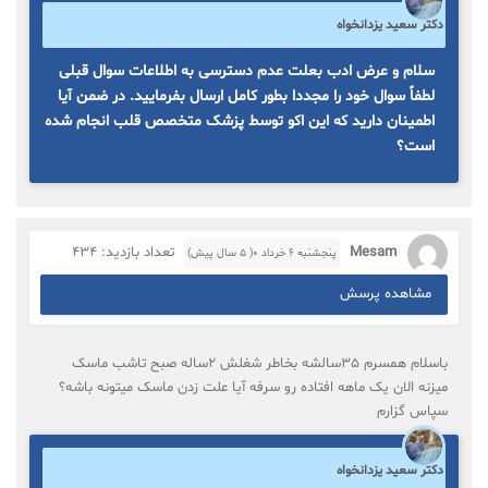
دکتر سعید یزدانخواه
سلام و عرض ادب بعلت عدم دسترسی به اطلاعات سوال قبلی
لطفاً سوال خود را مجددا بطور کامل ارسال بفرمایید. در ضمن آیا
اطمینان دارید که این اکو توسط پزشک متخصص قلب انجام شده
است؟
Mesam
تعداد بازدید: 434
پنجشنبه ۶ خرداد ۰( 5 سال پیش)
مشاهده پرسش
باسلام همسرم 35سالشه بخاطر شغلش 2ساله صبح تاشب ماسک
میزنه الان یک ماهه افتاده رو سرفه آیا علت زدن ماسک میتونه باشه؟
سپاس گزارم
دکتر سعید یزدانخواه