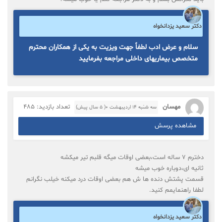
دکتر سعید یزدانخواه
سلام و عرض ادب لطفاً جهت ویزیت به یکی از همکاران محترم
متخصص بیماریهای داخلی مراجعه بفرمایید
مهسان
تعداد بازدید: 485
سه شنبه ۱۴ اردیبهشت ۰( 5 سال پیش)
مشاهده پرسش
دخترم ۷ ساله است،بعضی اوقات میگه قلبم تیر میکشه
ثانیه ای،دوباره خوب میشه
قسمت پشتش دنده ها ش هم بعضی اوقات درد میکنه خیلب نگرانم
لطفا راهنمایمم کنید.
دکتر سعید یزدانخواه