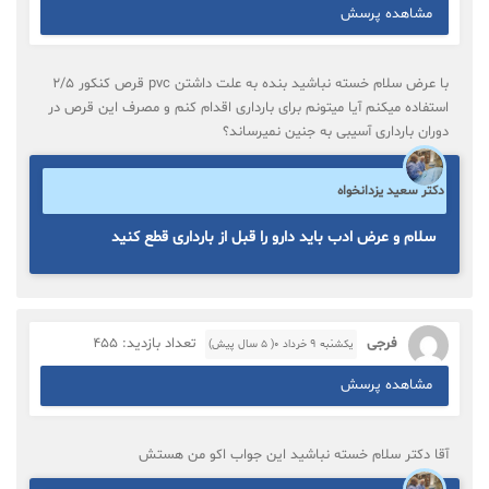
مشاهده پرسش
با عرض سلام خسته نباشید بنده به علت داشتن pvc قرص کنکور 2/5
استفاده میکنم آیا میتونم برای بارداری اقدام کنم و مصرف این قرص در
دوران بارداری آسیبی به جنین نمیرساند؟
دکتر سعید یزدانخواه
سلام و عرض ادب باید دارو را قبل از بارداری قطع کنید
فرجی
تعداد بازدید: 455
یکشنبه ۹ خرداد ۰( 5 سال پیش)
مشاهده پرسش
آقا دکتر سلام خسته نباشید این جواب اکو من هستش