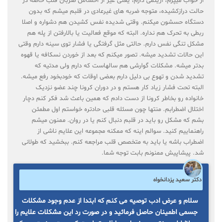
از خواب میپرم، آریتمی دارم، یعنی غیر از احساس ضربان قلب خاصه در
حالت درازکشیده، متوجه ضربه های غیرعادی در قلبم میشم که بدون
دستگاه حسشون میکنم. وقتی شدیده نفس کشیدن هم دشواره و اصلا
ربطی به تحرک هم نداره. البته که موقع فعالیت یا بالارفتن از پله هم
مشکل تنگی نفس دارم. حالتی مثل گرفتگی یا فشار توی سینه دارم وقتی
این حالات تشدید میشه. تصور میکنم که بعد از خوردن نسکافه یا قهوه
بدتر میشه. مشکلات گوارشی هم سالهاست که دارم ولی مدتیه که
تشدید شدن و تهوع بی دلیل دارم بعضی اوقات که خودبخود رفع میشه.
البته تحت فشار زیاد کار هستم و در دوران کرونا چند عضو نزدیک
خانواده رو بخاطر کرونا از دست دادم که همین باعث شد فکر کنم دچار
اختلال اضطرابم. منتها چون مسئله قلبی حادتره خواستم اول مطمئن
بشم که مشکل رو باید در قلبم دنبال کنم یا در روان. ممنون میشم
راهنماییم کنید. سوالم اینه که ممکنه مجموعه این علایم ناشی از
اضطراب باشه یا باید به متخصص قلب مراجعه کنم. ببخشید که طولانی
شد. پیشاپیش ممنونم بابت توجه شما.
دکتر سعید یزدانخواه
سلام و عرض ادب توصیه می کنم که ابتدا از عدم وجود مشکلات
جسمی اطمینان حاصل فرمائید و در صورت رد این مشکلات علایم را