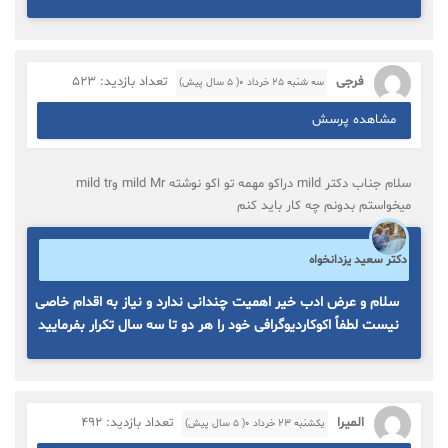
فرجی
تعداد بازدید: 523
سه شنبه ۲۵ خرداد ۰( 5 سال پیش)
مشاهده پرسش
سلام جناب دکتر mild دراکو مهمه تو اکو نوشته mild Mr وmild tr
میخواستم بدونم چه کار باید کنم
دکتر سعید یزدانخواه
سلام و عرض ادب خیر اهمیت چندانی ندارد و نیاز به اقدام خاصی
نیست لطفاً اکوکاردیوگرافی خود را هر دو تا سه سال تکرار بفرمایید
المیرا
تعداد بازدید: 492
یکشنبه ۲۳ خرداد ۰( 5 سال پیش)