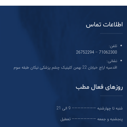
اطلاعات تماس
تلفن:
26752294
–
71062300
نشانی:
اقدسیه اراج خیابان 22 بهمن کلینیک چشم پزشکی نیکان طبقه سوم
روزهای فعال مطب
شنبه تا چهارشنبه ———————– 9 الی 21
پنجشنبه و جمعه ———————– تعطیل