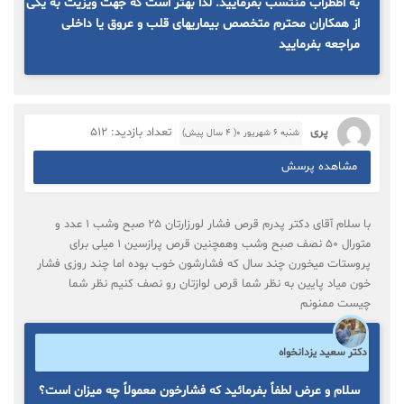
به اظطراب منتسب بفرمایید. لذا بهتر است که جهت ویزیت به یکی
از همکاران محترم متخصص بیماریهای قلب و عروق یا داخلی
مراجعه بفرمایید
پری
تعداد بازدید: 512
شنبه ۶ شهریور ۰( 4 سال پیش)
مشاهده پرسش
با سلام آقای دکتر پدرم قرص فشار لورزارتان ۲۵ صبح وشب ۱ عدد و
متورال ۵۰ نصف صبح وشب وهمچنین قرص پرازسین ۱ میلی برای
پروستات میخورن چند سال که فشارشون خوب بوده اما چند روزی فشار
خون میاد پایین به نظر شما قرص لوازتان رو نصف کنیم نظر شما
چیست ممنونم
دکتر سعید یزدانخواه
سلام و عرض لطفاً بفرمائید که فشارخون معمولاً چه میزان است؟