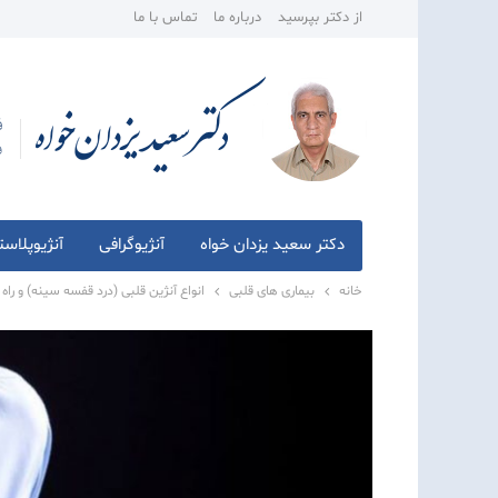
از دکتر بپرسید
درباره ما
تماس با ما
دکتر سعید یزدان خواه
آنژیوگرافی
آنژیوپلاس
خانه
بیماری های قلبی
انواع آنژین قلبی (درد قفسه سینه) و راه