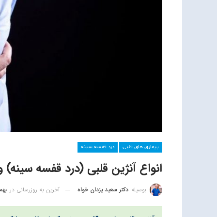
بیماری های قلبی
درد قفسه سینه
انواع آنژین قلبی (درد قفسه سینه) 
آخرین به روزرسانی در
بهمن 11
بوسیله
دکتر سعید یزدان خواه