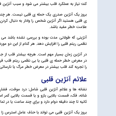
کند؛ نیاز به عملکرد قلب بیشتر می شود و سبب آنژین ق
بروز یک آنژین صدری یک حمله ی قلبی نیست. هر چند 
ی قلبی هستید اگر آنژین شخص را وادار به دنبال کردن
علامت خطر مفید باشد.
آنژینی که طولانی مدت بوده و بررسی نشده باشد می ت
نظمی ریتم قلبی را افزایش دهد. هر کدام از این دو مورد
در آنژین زمان بسیار مهم است. هرچه بیشتر قلب از ج
در معرض خطر حمله ی قلبی یا بی نظمی ریتم قلب قرا
را تجربه کند قلب بیشتر در معرض خطر مرگ یا نارسائی ق
علائم آنژین قلبی
نشانه ها و علائم آنژین قلبی شامل: درد موقت، فش
شانه، فک، قسمت بالایی بازو و یا قسمت بالایی کمر ا
ثانیه تا چند دقیقه دوام دارد و برای چند ساعت یا در تما
بروز یک آنژین قلبی می تواند با حذف عامل استرس زا یا