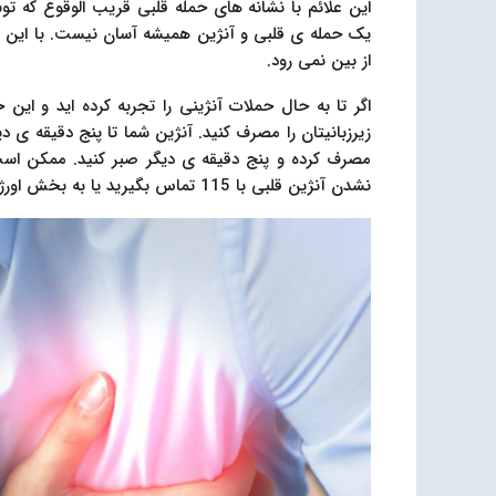
این علائم با نشانه های حمله قلبی قریب الوقوع که ت
یک حمله ی قلبی و آنژین همیشه آسان نیست. با این وج
از بین نمی رود.
اگر تا به حال حملات آنژینی را تجربه کرده اید و این
زیرزبانیتان را مصرف کنید. آنژین شما تا پنج دقیقه ی د
مصرف کرده و پنج دقیقه ی دیگر صبر کنید. ممکن اس
نشدن آنژین قلبی با 115 تماس بگیرید یا به بخش اورژانس نزدیکترین بیمارستان مراجعه کنید.