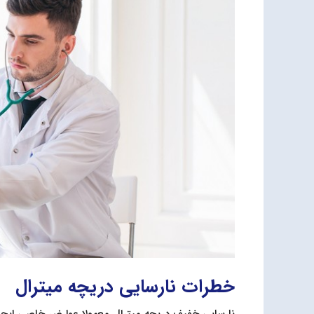
خطرات نارسایی دریچه میترال
نارسایی خفیف دریچه میترال معمولا عوارض خاصی ایجاد