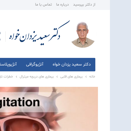
از دکتر بپرسید
درباره ما
تماس با ما
دکتر سعید یزدان خواه
آنژیوگرافی
آنژیوپلاس
خانه
بیماری های قلبی
بیماری های دریچه میترال
خطرات نار