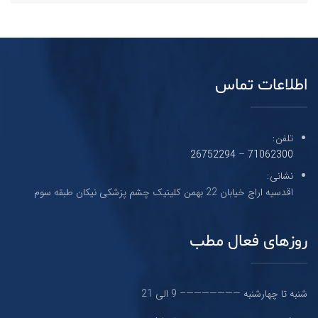
اطلاعات تماس
تلفن:
26752294
–
71062300
نشانی:
اقدسیه اراج خیابان 22 بهمن کلینیک چشم پزشکی نیکان طبقه سوم
روزهای فعال مطب
شنبه تا چهارشنبه ———————– 9 الی 21