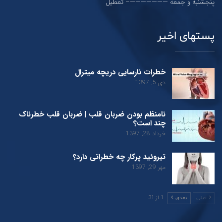
پنجشنبه و جمعه ———————– تعطیل
پستهای اخیر
خطرات نارسایی دریچه میترال
دی 5, 1397
نامنظم بودن ضربان قلب | ضربان قلب خطرناک
چند است؟
خرداد 28, 1397
تیروئید پرکار چه خطراتی دارد؟
مهر 29, 1397
1 از 31
قبلی
بعدی