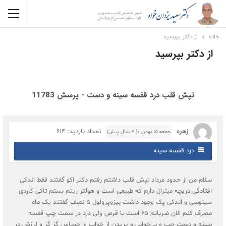
خانه
از دکتر بپرسید
از دکتر بپرسید
تپش قلب درد قفسه سینه و دست - پرسش 11783
زهره
تعداد بازدید: 614
جمعه ۱۵ بهمن ۰( 4 سال پیش)
درد قفسه سینه
سلام من از حدود مرداد تپش قلب داشتم رفتم دکتر اکو گفتند فقط اندکی
افتادگی دریچه میترال دارم که طبیعی است و هولتر ریتم بستم تاکی کاردی
سینوسی و اندکی پک وجود داشت بیزوپرولول 5 نصف گفتند یک ماه
مصرف کنم الان ضربانم 65 است با قرص ولی درد در سمت چپ قفسه
سینه و دست چپ و بی‌خوابی و پریدن از خواب و احساس گز گز و لرزش در