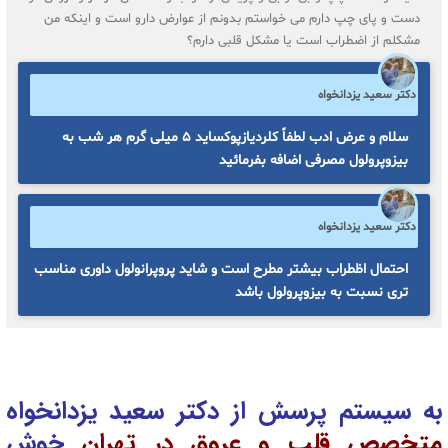
دست و پای چپ دارم می خواستم بدونم از عوارض دارو است و اینکه من
مشکلم از اضطراب است یا مشکل قلبی دارم؟
دکتر سعید یزدانخواه
سلام و عرض ادب لطفاً کلردیازپوکساید ۵ میلی گرم هر شب به
بیزوپرولول مصرفی اضافه بفرمائید
دکتر سعید یزدانخواه
احتمال اظطراب بیشتر مطرح است و شاید پروپرانولول داوری مناسب
تری نسبت به بیزوپرولول باشد
به سیستم پرسش از دکتر سعید یزدانخواه
متخصص قلب و عروق در تهران
خوش