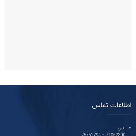
اطلاعات تماس
تلفن:
26752294
–
71062300