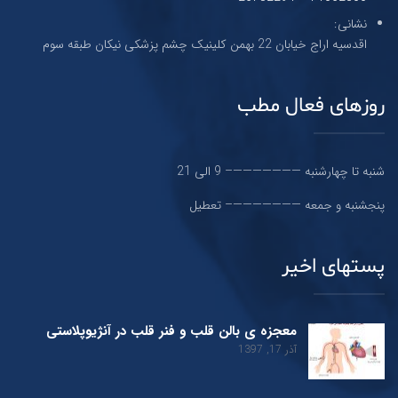
نشانی:
اقدسیه اراج خیابان 22 بهمن کلینیک چشم پزشکی نیکان طبقه سوم
روزهای فعال مطب
شنبه تا چهارشنبه ———————– 9 الی 21
پنجشنبه و جمعه ———————– تعطیل
پستهای اخیر
معجزه ی بالن قلب و فنر قلب در آنژیوپلاستی
آذر 17, 1397