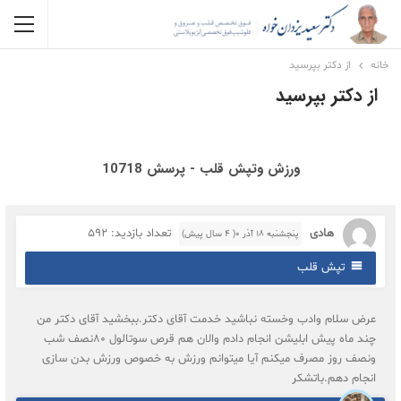
خانه
از دکتر بپرسید
از دکتر بپرسید
ورزش وتپش قلب - پرسش 10718
هادی
تعداد بازدید: 592
پنجشنبه ۱۸ آذر ۰( 4 سال پیش)
تپش قلب
عرض سلام وادب وخسته نباشید خدمت آقای دکتر.ببخشید آقای دکتر من
چند ماه پیش ابلیشن انجام دادم والان هم قرص سوتالول ۸۰نصف شب
ونصف روز مصرف میکنم آیا میتوانم ورزش به خصوص ورزش بدن سازی
انجام دهم.باتشکر