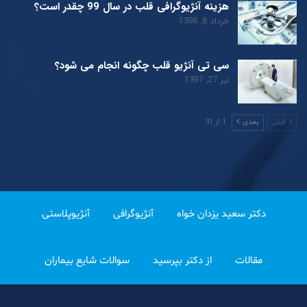
هزینه آنژیوگرافی قلب در سال 99 چقدر است؟
خرداد 8, 1398
سی تی آنژیو قلب چگونه انجام می شود؟
تیر 27, 1397
1 از 31
قبلی
بعدی
دکتر سعید یزدان خواه
آنژیوگرافی
آنژیوپلاستی
مقالات
از دکتر بپرسید
سوالات شایع بیماران