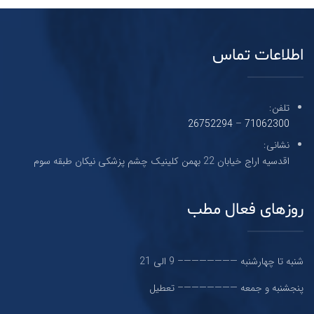
اطلاعات تماس
تلفن:
26752294
–
71062300
نشانی:
اقدسیه اراج خیابان 22 بهمن کلینیک چشم پزشکی نیکان طبقه سوم
روزهای فعال مطب
شنبه تا چهارشنبه ———————– 9 الی 21
پنجشنبه و جمعه ———————– تعطیل