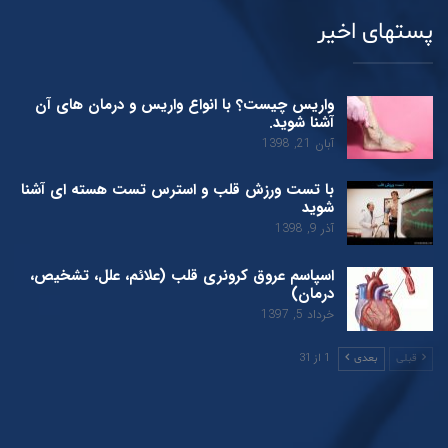
پستهای اخیر
واریس چیست؟ با انواع واریس و درمان های آن
آشنا شوید.
آبان 21, 1398
با تست ورزش قلب و استرس تست هسته ای آشنا
شوید
آذر 9, 1398
اسپاسم عروق کرونری قلب (علائم، علل، تشخیص،
درمان)
خرداد 5, 1397
1 از 31
قبلی
بعدی