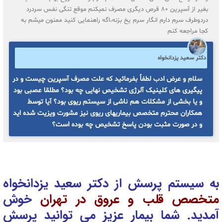
بغیر از آسپرین ۸۰ قرص دیگری مصرف نمیکنم موقع تنگی نفس سردرد
دردوطرف سرم دارم انگار سرم یخ بزنه،اگه راهنمایی کنید ممنون میشم به
کجا مراجعه کنم
دکتر سعید یزدانخواه
سلام و عرض ادب لطفاً بفرمائید که علت مصرف آسپرین چیست و در
پیگیری های کلینیک آلرژی تشخیص نهایی چه بود؟ مطلقا عصبی بود
و یا بخشی از مشکلات هم ناشی از سیستم ریوی بود؟ آیا توسط
همکاران محترم متخصص بیماریهای ریوی نیز مشورت ویزیت شده اید
و در صورت مثبت بودن پاسخ تشخیص چه بوده است؟
به سیستم پرسش از دکتر سعید یزدانخواه
متخصص قلب و عروق در تهران
خوش
آمدید. شما بیمار عزیز می توانید پرسش