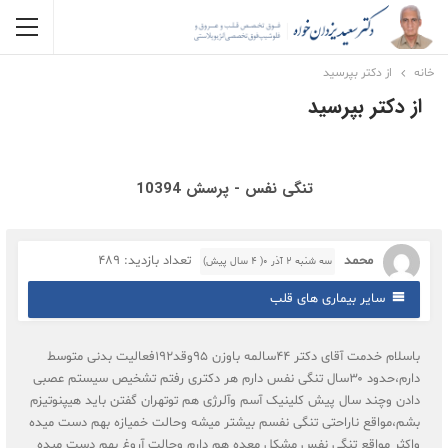
خانه
از دکتر بپرسید
از دکتر بپرسید
تنگی نفس - پرسش 10394
محمد
تعداد بازدید: 489
سه شنبه ۲ آذر ۰( 4 سال پیش)
سایر بیماری های قلب
باسلام خدمت آقای دکتر ۴۴سالمه باوزن ۹۵وقد۱۹۲فعالیت بدنی متوسط
دارم،حدود ۳۰سال تنگی نفس دارم هر دکتری رفتم تشخیص سیستم عصبی
دادن وچند سال پیش کلینیک آسم وآلرژی هم توتهران گفتن باید هیپنوتیزم
بشم،مواقع ناراحتی تنگی نفسم بیشتر میشه وحالت خمیازه بهم دست میده
واکثر مواقع تنگی نفس مشکل معده هم دارم وحالت آروغ بهم دست میده