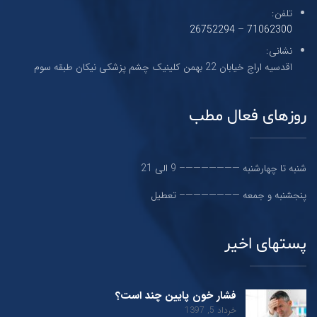
تلفن:
26752294
–
71062300
نشانی:
اقدسیه اراج خیابان 22 بهمن کلینیک چشم پزشکی نیکان طبقه سوم
روزهای فعال مطب
شنبه تا چهارشنبه ———————– 9 الی 21
پنجشنبه و جمعه ———————– تعطیل
پستهای اخیر
فشار خون پایین چند است؟
خرداد 5, 1397