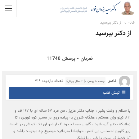
خانه
از دکتر بپرسید
از دکتر بپرسید
ضربان - پرسش 11740
ناصر
تعداد بازدید: 719
جمعه ۸ بهمن ۰( 4 سال پیش)
تپش قلب
با سلام و وقت بخیر ، جناب دکتر عزیز ، من مرد 67 ساله ای با 167 قد و
83 کیلو وزن هستم ، هنگام شروع به پیاده روی در مسیر کوه نوردی ، تا
زمانیکه بدنم گرم شود ، گاهی جمعا حدود 4 بار ضربان تک کوبشی در ناحیه
زیر گلویم احساس می کنم . خواهشا بفرمائید موضوع چه میتواند باشد و
آیا خطرناک است یا خیر . با تشکر