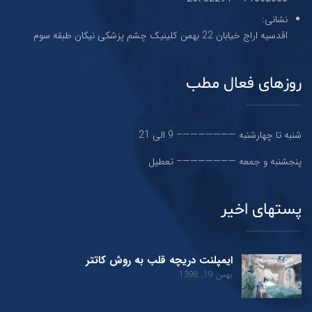
نشانی:
اقدسیه اراج خیابان 22 بهمن کلینیک چشم پزشکی نیکان طبقه سوم
روزهای فعال مطب
شنبه تا چهارشنبه ———————– 9 الی 21
پنجشنبه و جمعه ———————– تعطیل
پستهای اخیر
ایمپلنت دریچه قلب به روش کاتتر
بهمن 19, 1398