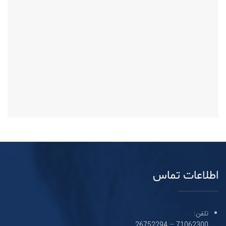
اطلاعات تماس
تلفن:
26752294
–
71062300