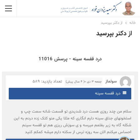
خانه
از دکتر بپرسید
از دکتر بپرسید
درد قفسه سینه - پرسش 11016
سولماز
تعداد بازدید: 589
جمعه ۳ دی ۰( 4 سال پیش)
درد قفسه سینه
سلام من چند روزی هست درد شدیدی تو قسمت شانه سمت چپ و
استخونهای جناق سینه دارم انگاری که مثلا یکی منو کتک زده دردم به این
شکله گاه به زیر بغلمم میرسه و ی سوزش ریزی هم تو قفسه سینم
احساس میکنم الان سه روزه ترس از سکته دارم میشه کمکم کنید