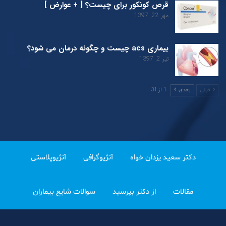
قرص کونکور برای چیست؟ [ + عوارض ]
مهر 22, 1397
بیماری acs چیست و چگونه درمان می شود؟
تیر 2, 1397
1 از 31
قبلی
بعدی
دکتر سعید یزدان خواه
آنژیوگرافی
آنژیوپلاستی
مقالات
از دکتر بپرسید
سوالات شایع بیماران