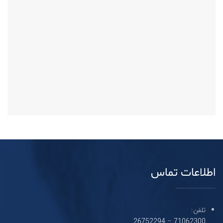
اطلاعات تماس
تلفن:
26752294
–
71062300