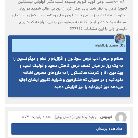
_۸۸_۸۰است ،ومی گوید گلویم چسبده است دکتر گوارشی نیستاتین
تجویز کردن به نظر شما باید چکار کرد از این بی حالی شدید در بیاد
وباتوجه به اینکه چیزی نمی خورد قرص های ویتامین یا مکمل های غذای
استفاده بکند دکتر اینجا گفته به بیمارستان رجایی مراجعه کنند برای
نارسای ولی با این مشکلات ؟؟؟؟؟؟؟
دکتر سعید یزدانخواه
سلام و عرض ادب قرص سوتالول و اگزازپام را قطع و دیگوکسین را
به یک روز در میان نصف قرص کاهش دهید و فولیک اسید و
ویتامین B1 و شربت سانستول را به داروهای مصرفی اضافه
بفرمائید و در صورتی که فشارخون و شرایط کلیوی ایشان اجازه
می‌دهد دوز فروزماید را نیز افزایش دهید
فردوس
تعداد بازدید: 877
چهارشنبه ۵ آبان ۰( 4 سال پیش)
مشاهده پرسش