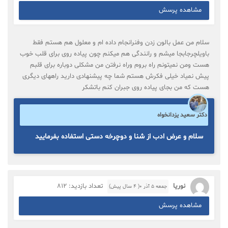
مشاهده پرسش
سلام من عمل بالون زدن وفنرانجام داده ام و معلول هم هستم فقط
باویلچرجابجا میشم و رانندگی هم میکنم چون پیاده روی برای قلب خوب
هست ومن نمیتونم راه بروم وراه نرفتن من مشکلی دوباره برای قلبم
پیش نمیاد خیلی فکرش هستم شما چه پیشنهادی دارید راههای دیگری
هست که من بجای پیاده روی جبران کنم باتشکر
دکتر سعید یزدانخواه
سلام و عرض ادب از شنا و دوچرخه دستی استفاده بفرمایید
نوریا
تعداد بازدید: 812
جمعه ۵ آذر ۰( 4 سال پیش)
مشاهده پرسش