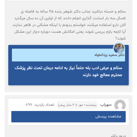
سلام و خسته نباشید جناب دکتر شوهر بنده ۴۵ ساله به فاصله ی
۵سال سه بار استنت گذاری انجام دادند که از اولین آن ده سال میگذرد
الان دارو استفاده میکنند خواستم بدونم با اینکه مشکلی در ظاهر ندارند
آیا لازمه بازم بررسی شوند یعنی امکانش هست دوباره دچار این مشکل
شوند؟
دکتر سعید یزدانخواه
سلام و عرض ادب بله حتماً نیاز به ادامه درمان تحت نظر پزشک
محترم معالج خود دارند
سهراب
تعداد بازدید: 897
پنجشنبه ۱ مهر ۰( 4 سال پیش)
مشاهده پرسش
درود دکتر