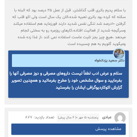
با سلام پدرم باتری قلب گذاشتن. قبل از عمل ۲۵ درصد بود که البته با
سکته که کرده بود باتری تعبیه شده،الان یک سال است ولی اکو قلب که
گرفتن ۱۰درصد شد تنگی نفس شدید دارند فورزماید هم استفاده میکند
وسرگیجه شدید از فعالیت افتاده،کارهای روزمره رو به سختی انجام
میدهد ،هیچ چیز بجز تلیت ماست استفاده نمی کند ،از غذا زده شده
ومیگوید گلویم به هم چسبیده است
دکتر سعید یزدانخواه
سلام و عرض ادب لطفاً لیست داروهای مصرفی و دوز مصرفی آنها را
بفرمایید و سوال مشخص خود را مطرح بفرمائید و همچنین تصویر
گزارش اکوکاردیوگرافی ایشان را بفرستید
عبادی
تعداد بازدید: 877
پنجشنبه ۱۵ مهر ۰( 4 سال پیش)
مشاهده پرسش