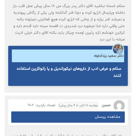
سلام خسته نباشید اقای دکتر پدر بزرگ من ۱۸ سال پیش عمل قلب باز
داشته وپارسال انژیو کرده و دوتا فنر گذاشته ولی یکی از رگاش پیوندیه
و نمیشد فنر بزاره و از زمانی که انژیو کرده هیچ فعالیتی نمیتونه بکنه
حتی وقتی داره غذا میخوره درد شدیدی ت قفسه سینه داره قندم داره و
کراتین خونشم تازه پایین اومده چیکار باید بکنه اقای دکتر خیلی اذیت
میشه با این درد
دکتر سعید یزدانخواه
سلام و عرض ادب از داروهای نیکوراندیل و یا رانولازین استفاده
کنند
حسن
تعداد بازدید: 902
دوشنبه ۱۷ آبان ۰( 4 سال پیش)
مشاهده پرسش