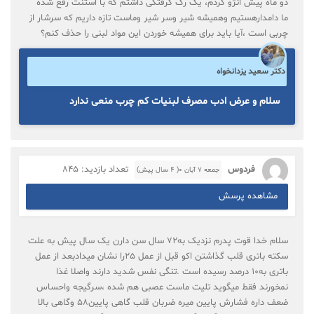
دو ماه پیش انژو کردم، یک رگ گرفتگی داشتم که با استنت رفع شده
ما دامدارهستیم وهمیشه شیر وسر شیر وماست تازه داریم که سرشار از
چربی است ،آیا باید برای همیشه خوردن این مواد لبنی را حذف کنم؟
دکتر سعید یزدانخواه
سلام و عرض ادب مصرف لبنیات کم چرب منعی ندارد
فردوس
تعداد بازدید: 845
جمعه ۷ آبان ۰( 4 سال پیش)
مشاهده پرسش
سلام خدا قوت پدرم نزدیک به۷۲ سال سن دارن یک سال پیش به علت
سکته باتری قلب گذاشتن اکو قبل از عمل ۲۵را نشان میدادبعد از عمل
باتری به۱۰ درصد رسیده است .تنگی نفس شدید دارند واصلا غذا
نمخورند فقط میگوید تلیت ماست عصبی هم شده ،سرگیجه واحساس
ضعف داره فشارش پایین میره ضربان قلب گاهی پایین۵۸ وگاهی بالا