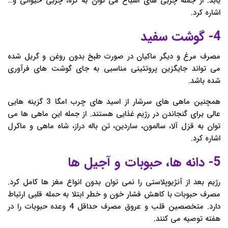
یابد. از جمله چربی های اشباع می توان به کره، چربی حیوانی و…
اشاره کرد.
4- گوشت سفید
مصرف مرغ و دیگر ماکیان در صورت طبخ بدون روغن و گریل شده
می تواند جایگزین پروتئینی مناسبی به جای گوشت های فرآوری
شده باشد.
همچنین ماهی های سرشار از اسید های چرب امگا 3 گزینه هایی
عالی برای گنجاندن در رژیم غذایی هستند. از جمله این ماهی ها می
توان به قزل آلا، سالمون، ساردین، تن باله دراز، شاه ماهی و ماکرل
اشاره کرد.
5- دانه ها، حبوبات و آجیل ها
رژیم بعد از آنژیوپلاستی را نمی توان بدون انواع مغز ها کامل کرد.
مصرف حبوبات با کاهش فشار خون و خطر ابتلا به حمله قلبی ارتباط
دارد. متخصصین قلب و عروق مصرف حداقل 4 وعده حبوبات را در
هفته توصیه می کنند.