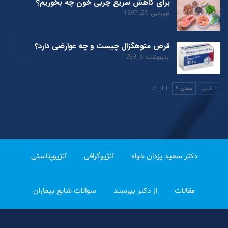
برای کاهش سریع چربی خون چه بخوریم؟
فروردین 29, 1397
قرص متوهگزال چیست و چه عوارضی دارد؟
اردیبهشت 8, 1399
1 از 31
قبلی
بعدی
دکتر سعید یزدان خواه
آنژیوگرافی
آنژیوپلاستی
مقالات
از دکتر بپرسید
سوالات شایع بیماران