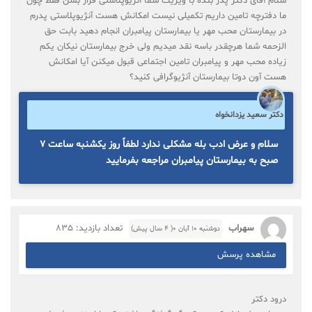
سلام آقای دکتر پدر بنده با ویزیت شما آنژیوپلاستی قرار بشن فقط چون
ما دفترچه تامین داریم تکمیلی نیست امکانش هست آنژیوپلاستی پدرم
در بیمارستان محب مهر یا بیمارستان پیامبران انجام دهید بابت حق
الزحمه شما هرچقدر باسه نقد میدیم ولی خرج بیمارستان نیکان یکم
زیاده محب مهر و پیامبران تامین اجتماعی قبول میکنن آیا امکانش
هست آون دوتا بیمارستان آنژیوگرافی کنید؟
دکتر سعید یزدانخواه
سلام و عرض ادب بله مشکلی ندارد لطفاً روز یکشنبه ساعت ۷
صبح به بیمارستان پیامبران مراجعه بفرمایید
سهراب
تعداد بازدید: 835
دوشنبه ۱۰ آبان ۰( 4 سال پیش)
مشاهده پرسش
درود دکتر