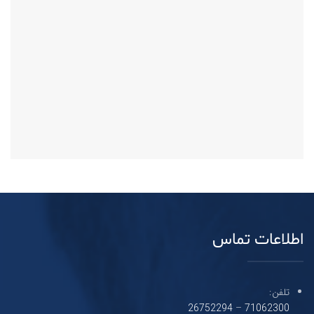
اطلاعات تماس
تلفن:
26752294
–
71062300