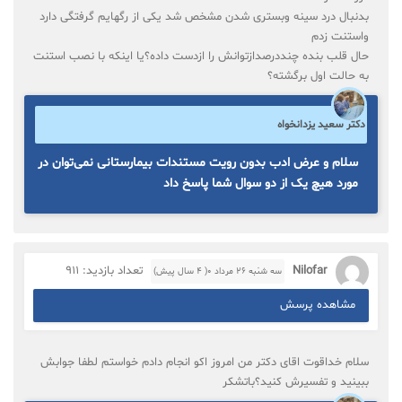
بدنبال درد سینه وبستری شدن مشخص شد یکی از رگهایم گرفتگی دارد
واستنت زدم
حال قلب بنده چنددرصدازتوانش را ازدست داده؟یا اینکه با نصب استنت
به حالت اول برگشته؟
دکتر سعید یزدانخواه
سلام و عرض ادب بدون رویت مستندات بیمارستانی نمی‌توان در
مورد هیچ یک از دو سوال شما پاسخ داد
Nilofar
تعداد بازدید: 911
سه شنبه ۲۶ مرداد ۰( 4 سال پیش)
مشاهده پرسش
سلام خداقوت اقای دکتر من امروز اکو انجام دادم خواستم لطفا جوابش
ببینید و تفسیرش کنید؟باتشکر