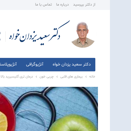
از دکتر بپرسید
درباره ما
تماس با ما
دکتر سعید یزدان خواه
آنژیوگرافی
آنژیوپلاس
خانه
بیماری های قلبی
چربی خون
درمان تری گلیسیرید بال