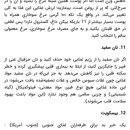
کاهش وزن است اما اگر پوست همین سینه مرغ را بکنید و آن را در
سرخ‌کنی که پر از روغن است، بیندازید؛ ارزش غذایی این غذا به کلی
تغییر می‌کند. در واقع یک تکه ۱۰۰ گرمی مرغ سوخاری همراه با
پوست بسیار بیشتر از 11 باریکه بیکن داغ، کلسترول دارد! پس لطفی
در حق قلبتان بکنید و به جای مصرف مرغ سوخاری، مرغ معمولی
سالم را انتخاب کنید.
11. نان سفید
اگر نان سفید را از رژیم غذایی خود حذف کنید و نان حزقیال غنی از
فیبر را جایگزین کنید، از ابتلا به بیماری قلبی پیشگیری کرده و خطر
سکته قلبی را نیز کاهش می‌دهد. به جز این‌که در نان سفید مواد
غذایی چون غلات سبوس خالص و غلات تصفیه‌شده یافت می‌شود؛ در
این ماده غذایی هیچ نوع فیبر، مواد معدنی، فیتوکمیکال (گیاه
شیمیایی) و چربی سالمی هم وجود ندارد (این مواد باعث بهبود
سلامت قلب می‌شوند).
12. بیسکویت
یک خبر بد برای طرفداران غذای جنوبی (جنوب آمریکا) :