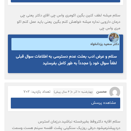
سلام میشه لطف کنین بگین اکومری واس چی اقای دکتر یعنی چی
درمان دارویی نداره میشه خواهش کنم بگین یعنی باید عمل کنم اکو
مری واس چی
دکتر سعید یزدانخواه
سلام و عرض ادب بعلت عدم دسترسی به اطلاعات سوال قبلی
لطفاً سوال خود را مجدداً به طور کامل بفرستید
محسن
تعداد بازدید: 702
چهارشنبه ۱۰ آذر ۰( 4 سال پیش)
مشاهده پرسش
سلام اقایه دکتروقط بخیرخسته نباشید‌.درزمان استرس
دردپیشترمیشود.درطی روزیک سنگینی پشت قفسه سینم هست.وسمت