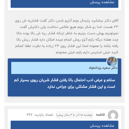
مشاهده پرسش
آقای دکتر ببخشید پارسال بچم آنژیو شدن دکتر گفت فشاریه ش روی
۲۳ هست خدا رو شکر بچم هیچ علائمی نداشت ولی دکترش گفت
نمیتونیم بهش دست بزنیم به خاطر اینکه فشار ریه ش بالا بوده حالا
چند هفته دیگه بازم آنژو روش انجام میده امکان داره فشار ریش بالا
رفته باشه یا همونه اصلا این فشار روی ۲۳ زیاده به نظرت لطفا کمکم
کنید خیلی استرس دارم بازم خیلی ممنونم
دکتر سعید یزدانخواه
سلام و عرض ادب احتمال بالا رفتن فشار شریان ریوی بسیار کم
است و این فشار مشکلی برای جراحی ندارد
فاطمه
تعداد بازدید: 697
دوشنبه ۱۵ آذر ۰( 4 سال پیش)
مشاهده پرسش