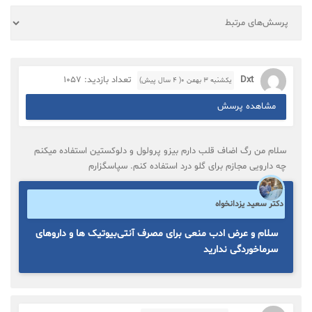
Dxt
تعداد بازدید: 1057
یکشنبه ۳ بهمن ۰( 4 سال پیش)
مشاهده پرسش
سلام من رگ اضاف قلب دارم بیزو پرولول و دلوکستین استفاده میکنم
چه دارویی مجازم برای گلو درد استفاده کنم. سپاسگزارم
دکتر سعید یزدانخواه
سلام و عرض ادب منعی برای مصرف آنتی‌بیوتیک ها و داروهای
سرماخوردگی ندارید