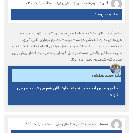
امنیت
تعداد بازدید: 730
پنجشنبه ۲ دی ۰( 4 سال پیش)
مشاهده پرسش
سلام آقای دکتر ببخشید خواستم بپرسم این شوالها ازتون میپرسیم
هزینه ای نداره ؟بعدش خواستم بپرسم دخترم بیماری قلبی آترزی
تریکوسپید داره الان ۸ سالشه هنوز عمل فونتان انجام نداده اشکال نداره
تا چند سالگی وقتش هست براعمل فونتان بعدش باید فشار ریش روی
چند باشه شرمندم بخدا آقای دکتر
دکتر سعید یزدانخواه
سلام و عرض ادب خیر هزینه ندارد. الان هم می توانند جراحی
شوند
محمد
تعداد بازدید: 746
سه شنبه ۳۰ آذر ۰( 4 سال پیش)