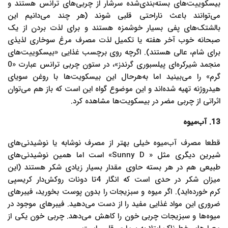
بیسکوییت‌های بسته‌بندی‌شده سرشار از چربی‌های ترانس هستند و
می‌توانند باعث ناراحتی قلبی شوند (هر چند می‌دانیم این
بالشتک‌های پفی بسیار خوشمزه هستند و برای لذت بردن از یک
صبحانه خوب آخر هفته یا تکمیل لذت مصرف مرغ سوخاری لذیذی
برای شام، عالی هستند). اگرچه روی برچسب غذایی «بیسکوییت‌های
منجمد شیرکره‌ای پیلسبوری گرندز»، در ستون چربی ترانس عبارت «0
گرم» را می‌بینید اما به‌هرحال این بیسکویت‌ها با روغن سویای
هیدروژنه تهیه شده‌اند و این موضوع گواه این است که باز هم می‌توان
اثراتی از چربی مضر در بیسکویت‌ها مشاهده کرد.
13. آب‌میوه
قطعا مصرف آب‌میوه خیلی بهتر از مصرف نوشابه یا نوشیدنی‌های
شیرین دیگری مثل « Sunny D» است اما همین نوشیدنی‌های
طبیعی هم در هر بسته حاوی مقدار بسیار زیادی شکر هستند (این
میزان شکر در حدی است که انگار 4تا دونات روکش‌دار کریسپی
کرم خورده‌اید). اگر میوه و سبزیجات را بدون پوست بخورید، فیبرهای
ضروری این مواد غذایی مفید را از دست می‌دهید. فیبرهای موجود در
میوه‌ها و سبزیجات چربی خون را کاهش می‌دهد. چربی خون یکی از