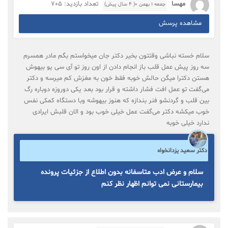
مهسا
تعداد بازدید: 705
جمعه ۱ بهمن ۰( 4 سال پیش)
مشاهده پرسش
سلام خسته نباشی وقتتون بخیر دکتر جان میخواستم بگم مادر همسرم
سه روز پیش عمل قلب باز انجام دادن از اون روز تو آی سی یو بیهوش
هستن دکترا میگن حالش خوبه فقط خون به مغزش کم میرسه و دکتر
می‌گفت تو عمل افت فشار داشته و قرار بود بعد یکی دوروزه دوباره رگ
بین قلب و گردنشو فنر بندازه که هنوز بیهوشه وبا دستگاه کمکی نفس
خوب میکشه دکتر می‌گفت عمل خیلی خوب بود و الان قلبش ایرادی
ندارد خیلی خوبه
دکتر سعید یزدانخواه
سلام و عرض ادب متاسفانه بدون اطلاع از جزئیات پرونده
بیمارستانی نمی توانم اظهار نظر کنم