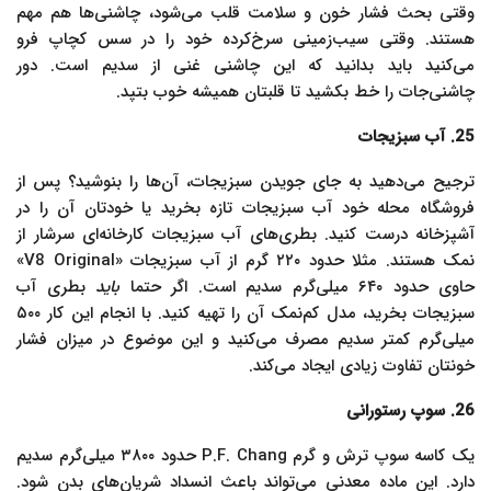
وقتی بحث فشار خون و سلامت قلب می‌شود، چاشنی‌ها هم مهم
هستند. وقتی سیب‌زمینی سرخ‌کرده خود را در سس کچاپ فرو
می‌کنید باید بدانید که این چاشنی غنی از سدیم است. دور
چاشنی‌جات را خط بکشید تا قلبتان همیشه خوب بتپد.
25. آب سبزیجات
ترجیح می‌دهید به جای جویدن سبزیجات، آن‌ها را بنوشید؟ پس از
فروشگاه محله خود آب سبزیجات تازه بخرید یا خودتان آن را در
آشپزخانه درست کنید. بطری‌های آب سبزیجات کارخانه‌ای سرشار از
نمک هستند. مثلا حدود ۲۲۰ گرم از آب سبزیجات «V8 Original»
حاوی حدود ۶۴۰ میلی‌گرم سدیم است. اگر حتما
باید
بطری آب
سبزیجات بخرید، مدل کم‌نمک آن را تهیه کنید. با انجام این کار ۵۰۰
میلی‌گرم کمتر سدیم مصرف می‌کنید و این موضوع در میزان فشار
خونتان تفاوت زیادی ایجاد می‌کند.
26. سوپ رستورانی
یک کاسه سوپ ترش و گرم P.F. Chang حدود ۳۸۰۰ میلی‌گرم سدیم
دارد. این ماده معدنی می‌تواند باعث انسداد شریان‌های بدن شود.