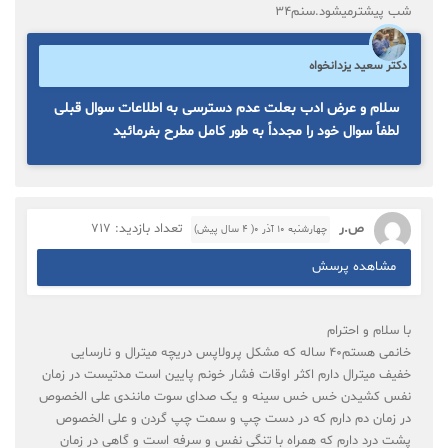
شب پیشترمیشود.سنم۳۴
دکتر سعید یزدانخواه
سلام و عرض ادب بعلت عدم دسترسی به اطلاعات سوال قبلی
لطفاً سوال خود را مجدداً به طور کامل مطرح بفرمائید
ص.ر
تعداد بازدید: 717
چهارشنبه ۱۰ آذر ۰( 4 سال پیش)
مشاهده پرسش
با سلام و احترام
خانمی هستم40 ساله که مشکل پرولاپس دریچه میترال و نارسایی
خفیف میترال دارم اکثر اوقات فشار خونم پایین است مدتیست در زمان
نفس کشیدن خس خس سینه و یک صدای سوت مانندی علی الخصوص
در زمان دم دارم که در دست چپ و سمت چپ گردن و علی الخصوص
پشت درد دارم که همراه با تنگی نفس و سرفه است و گاهی در زمان