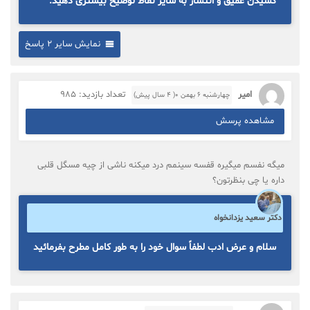
کشیدن عمیق و انتشار به سایر نقاط توضیح بیشتری دهید.
نمایش سایر 2 پاسخ
امیر
تعداد بازدید: 985
چهارشنبه ۶ بهمن ۰( 4 سال پیش)
مشاهده پرسش
میگه نفسم میگیره قفسه سینمم درد میکنه ناشی از چیه مسگل قلبی
داره یا چی بنظرتون؟
دکتر سعید یزدانخواه
سلام و عرض ادب لطفاً سوال خود را به طور کامل مطرح بفرمائید