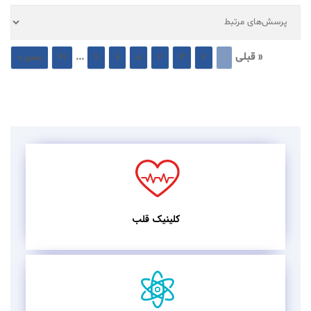
« قبلی
...
1
2
3
4
5
6
7
41
بعدی »
کلینیک قلب