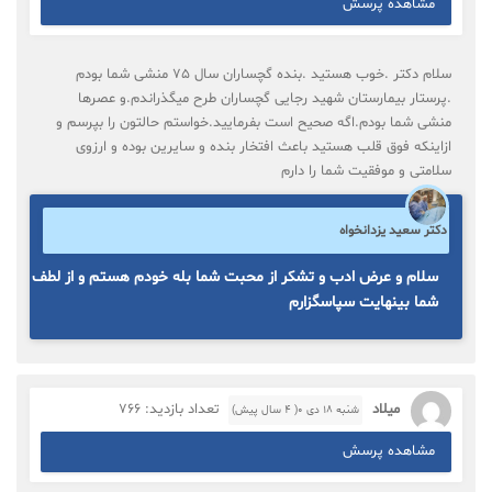
مشاهده پرسش
سلام دکتر .خوب هستید .بنده گچساران سال 75 منشی شما بودم
.پرستار بیمارستان شهید رجایی گچساران طرح میگذراندم.و عصرها
منشی شما بودم.اگه صحیح است بفرمایید.خواستم حالتون را بپرسم و
ازاینکه فوق قلب هستید باعث افتخار بنده و سایرین بوده و ارزوی
سلامتی و موفقیت شما را دارم
دکتر سعید یزدانخواه
سلام و عرض ادب و تشکر از محبت شما بله خودم هستم و از لطف
شما بینهایت سپاسگزارم
میلاد
تعداد بازدید: 766
شنبه ۱۸ دی ۰( 4 سال پیش)
مشاهده پرسش