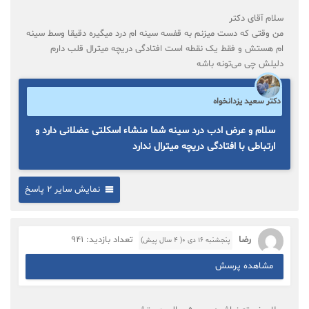
سلام آقای دکتر
من وقتی که دست میزنم به قفسه سینه ام درد میگیره دقیقا وسط سینه
ام هستش و فقط یک نقطه است افتادگی دریچه میترال قلب دارم
دلیلش چی می‌تونه باشه
دکتر سعید یزدانخواه
سلام و عرض ادب درد سینه شما منشاء اسکلتی عضلانی دارد و
ارتباطی با افتادگی دریچه میترال ندارد
نمایش سایر 2 پاسخ
رضا
تعداد بازدید: 941
پنجشنبه ۱۶ دی ۰( 4 سال پیش)
مشاهده پرسش