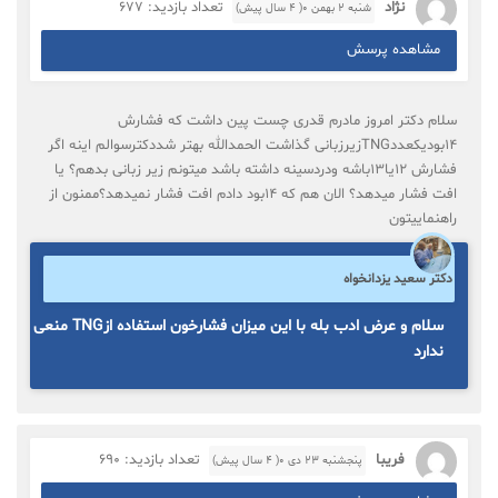
نژاد
تعداد بازدید: 677
شنبه ۲ بهمن ۰( 4 سال پیش)
مشاهده پرسش
سلام دکتر امروز مادرم قدری چست پین داشت که فشارش
۱۴بودیکعددTNGزیرزبانی گذاشت الحمدالله بهتر شددکترسوالم اینه اگر
فشارش ۱۲یا۱۳باشه ودردسینه داشته باشد میتونم زیر زبانی بدهم؟ یا
افت فشار میدهد؟ الان هم که ۱۴بود دادم افت فشار نمیدهد؟ممنون از
راهنماییتون
دکتر سعید یزدانخواه
سلام و عرض ادب بله با این میزان فشارخون استفاده ازTNG منعی
ندارد
فریبا
تعداد بازدید: 690
پنجشنبه ۲۳ دی ۰( 4 سال پیش)