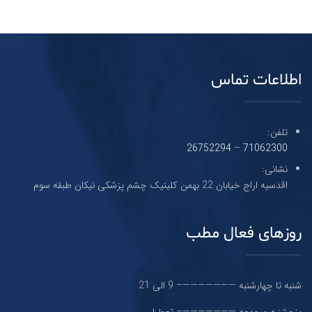
اطلاعات تماس
تلفن:
26752294
–
71062300
نشانی:
اقدسیه اراج خیابان 22 بهمن کلینیک چشم پزشکی نیکان طبقه سوم
روزهای فعال مطب
شنبه تا چهارشنبه ———————– 9 الی 21
پنجشنبه و جمعه ———————– تعطیل