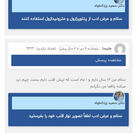
دکتر سعید یزدانخواه
سلام و عرض ادب از پنتوپرازول و مترونیدازول استفاده کنند
ملیسا
تعداد بازدید: 933
پنجشنبه ۹ دی ۰( 4 سال پیش)
مشاهده پرسش
سلام من ۱۴ سال دارم و ۱ ماه است که تپش قلب دارم سمت چپم درد
میکنه واقعا من نگرانم
دکتر سعید یزدانخواه
سلام و عرض ادب لطفاً تصویر نوار قلب خود را بفرستید