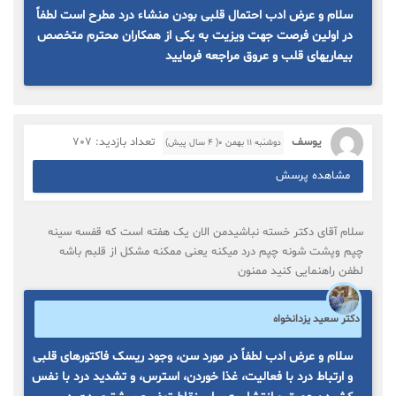
سلام و عرض ادب احتمال قلبی بودن منشاء درد مطرح است لطفاً
در اولین فرصت جهت ویزیت به یکی از همکاران محترم متخصص
بیماریهای قلب و عروق مراجعه فرمایید
یوسف
تعداد بازدید: 707
دوشنبه ۱۱ بهمن ۰( 4 سال پیش)
مشاهده پرسش
سلام آقای دکتر خسته نباشیدمن الان یک هفته است که قفسه سینه
چپم وپشت شونه چپم درد میکنه یعنی ممکنه مشکل از قلبم باشه
لطفن راهنمایی کنید ممنون
دکتر سعید یزدانخواه
سلام و عرض ادب لطفاً در مورد سن، وجود ریسک فاکتورهای قلبی
و ارتباط درد با فعالیت، غذا خوردن، استرس، و تشدید درد با نفس