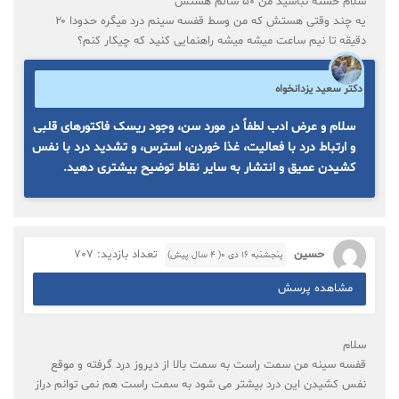
سلام خسته نباشید من ۵۰ سالم هستش
یه چند وقتی هستش که من وسط قفسه سینم درد میگره حدودا ۲۰
دقیقه تا نیم ساعت میشه میشه راهنمایی کنید که چیکار کنم؟
دکتر سعید یزدانخواه
سلام و عرض ادب لطفاً در مورد سن، وجود ریسک فاکتورهای قلبی
و ارتباط درد با فعالیت، غذا خوردن، استرس، و تشدید درد با نفس
کشیدن عمیق و انتشار به سایر نقاط توضیح بیشتری دهید.
حسین
تعداد بازدید: 707
پنجشنبه ۱۶ دی ۰( 4 سال پیش)
مشاهده پرسش
سلام
قفسه سینه من سمت راست به سمت بالا از دیروز درد گرفته و موقع
نفس کشیدن این درد بیشتر می شود به سمت راست هم نمی توانم دراز