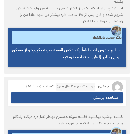
بکشم.
این درد پس از اینکه یک روز فشار عصبی بالای به من وارد شد شبش
شروع شده و الان پس از ۴۸ ساعت داره بیشتر می شود لطفا من را
راهنمایی بفرمائید با تشکر
دکتر سعید یزدانخواه
سلام و عرض ادب لطفاً یک عکس قفسه سینه بگیرید و از مسکن
هایی نظیر ژلوفن استفاده بفرمائید
جعفری
تعداد بازدید: 654
دوشنبه ۱۳ دی ۰( 4 سال پیش)
مشاهده پرسش
خسته نباشید ببخشید قفسه سینه همسرم بهلطر تفخ درد میکنه بادگلو
های زیادی میکنه درد شکمم ی خورده داره