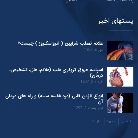
پستهای اخیر
علائم تصلب شرایین ( آترواسکلروز ) چیست؟
مهر 8, 1397
اسپاسم عروق کرونری قلب (علائم، علل، تشخیص،
درمان)
خرداد 5, 1397
انواع آنژین قلبی (درد قفسه سینه) و راه های درمان
آن
اردیبهشت 2, 1397
1 از 31
قبلی
بعدی