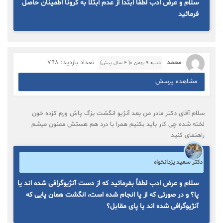
سلام و عرض ادب لطفاً ابتدا از عدم ابتلا به کرونا اطمینان حاصل
فرمائید
محمد
تعداد بازدید: 798
شنبه ۹ بهمن ۰( 4 سال پیش)
مشاهده پرسش
سلام آقای دکتر مادر من بعد آنژیو انگشت بزگ پاش ورم کزده خون
لخته شده چی کار باید بکنیم همرا با درد هم هستش ممنون میشم
راهنمای کنید
دکتر سعید یزدانخواه
سلام و عرض ادب لطفاً بفرمائید که از دست آنژیوگرافی شده اند یا
پا؟ و در صورتی که از پا انجام شده است، انگشت همان پایی که
آنژیوگرافی شده اند یا پای مقابل؟