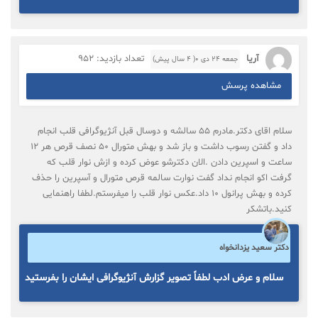
آریا
تعداد بازدید: 952
جمعه ۲۴ دی ۰( 4 سال پیش)
مشاهده پرسش
سلام اقای دکتر.مادرم ۵۵ سالشه و دوسال قبل آنژیوگرافی قلب انجام
داد و گفتن رسوب داشت و باز شد و بهش متورال ۵۰ نصف قرص هر ۱۲
ساعت و اسپرین دادن .الان دکترشو عوض کرده و ازش نوار قلب که
گرفت اکو انجام نداد گفت نوارت سالمه قرص متورال و آسپرین را حذف
کرده و بهش پرانول ۱۰ داد.عکس نوار قلب را میفرستم.لطفا راهنمایی
کنید.باتشکر
دکتر سعید یزدانخواه
سلام و عرض ادب لطفاً تصویر گزارش آنژیوگرافی ایشان را بفرستید