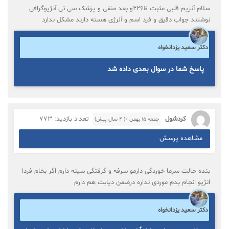
سلام آنزیم قلبی مثبت ظ226و بعد منفی و پزشک سی تی آنژیوگرافی
نوشتند جواب دقیق و فرد اسم و آلرژی هسته دارند مشکل ندارد
دکتر سعید یزدانخواه
پاسخ شما در سوال بعدی داده شد
کردشول
تعداد بازدید: 773
جمعه ۱۵ بهمن ۰( 4 سال پیش)
مشاهده پرسش
بنده حالت سرما خوردگی دارمو سرفه و گرفتگی سینه دارم اگر بخام فردا
انژیو انجام بدم موردی نداره درضمن دیابت هم دارم
دکتر سعید یزدانخواه