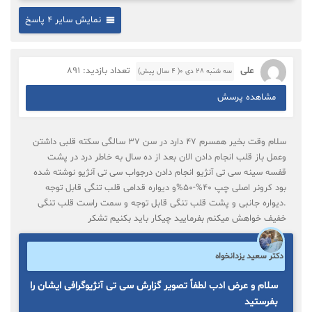
نمایش سایر 4 پاسخ
علی
تعداد بازدید: 891
سه شنبه ۲۸ دی ۰( 4 سال پیش)
مشاهده پرسش
سلام وقت بخیر همسرم ۴۷ دارد در سن ۳۷ سالگی سکته قلبی داشتن
وعمل باز قلب انجام دادن الان بعد از ده سال به خاطر درد در پشت
قفسه سینه سی تی آنژیو انجام دادن درجواب سی تی آنژیو نوشته شده
بود کرونر اصلی چپ ۴۰%-۵۰%و دیواره قدامی قلب تنگی قابل توجه
.دیواره جانبی و پشت قلب تنگی قابل توجه و سمت راست قلب تنگی
خفیف خواهش میکنم بفرمایید چیکار باید بکنیم تشکر
دکتر سعید یزدانخواه
سلام و عرض ادب لطفاً تصویر گزارش سی تی آنژیوگرافی ایشان را
بفرستید