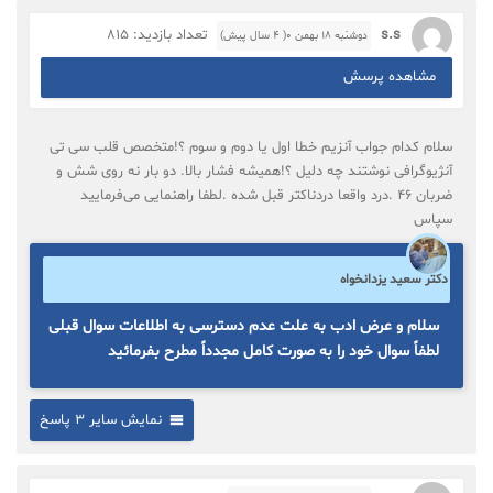
s.s
تعداد بازدید: 815
دوشنبه ۱۸ بهمن ۰( 4 سال پیش)
مشاهده پرسش
سلام کدام جواب آنزیم خطا اول یا دوم و سوم ؟!متخصص قلب سی تی
آنژیوگرافی نوشتند چه دلیل ؟!همیشه فشار بالا. دو بار نه روی شش و
ضربان ۴۶ .درد واقعا دردناکتر قبل شده .لطفا راهنمایی می‌فرمایید
سپاس
دکتر سعید یزدانخواه
سلام و عرض ادب به علت عدم دسترسی به اطلاعات سوال قبلی
لطفاً سوال خود را به صورت کامل مجدداً مطرح بفرمائید
نمایش سایر 3 پاسخ