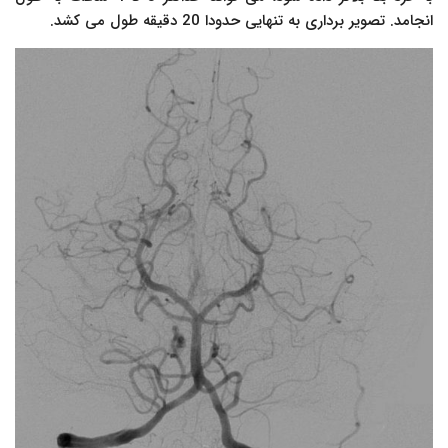
انجامد. تصویر برداری به تنهایی حدودا 20 دقیقه طول می کشد.