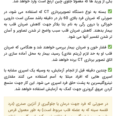
یکی از ورید ها که معمولا جلوی چین آرنج است وارد خواهد شد.
بسته به نوع دستگاه تصویربرداری CT که استفاده می شود، در
صورتی که ضربان فرد بالای 60 بار در دقیقه باشد ممکن است دارویی
خوراکی یا درون رگی به نام بتا بلاکر جهت کاهش ضربان قلب به
بیمار بدهند. کاهش ضربان قلب سبب واضح تر شدن تصاویر و آسان
تر شدن تفسیر آنها می شود.
فشار خون و ضربان بیمار بررسی خواهند شد و هنگامی که ضربان
قلب او به حد لازم (ریتم عادی) رسید، بیمار به محل آماده سازی در
اتاق تصویر برداری CT برده خواهد شد.
چندین دقیقه قبل از انجام آزمایش، به وسیله یک اسپری مشابه با
اسپری هایی که افراد مبتلا به آسم استفاده می کنند مقداری
نیتروگلیسرین به پشت حلق فرد اسپری می شود. این کار جهت متسع
کردن عروق کرونری جهت کمک به آزمایش استفاده خواهد شد.
در صورتی که فرد جهت درمان یا جلوگیری از آنژین صدری (درد
قفسه سینه که به عضله قلب مربوط است) به طور معمول قرص