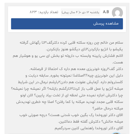
A.B
تعداد بازدید: 823
یکشنبه ۱۲ دی ۰( 4 سال پیش)
مشاهده پرسش
سلام من خالم چن روزه سکته قلبی کرده دکترگف3تا رگهاش گرفته
یکیشو با انژیو بازکردن2تای دیگشو هنوز بازنکردن.
الانم فشارش پایینه وابسته ب داروئه تو بخش ای سی یو و هوشیار هم
هست.
دکتر گف2روزه خونریزی معده هم داره ک احتمالا از قرصاشه.
دلیل این خونریزی چیه؟؟اصلاغذا نمیتونه بخوره, سابقه دیابت و
کلسترولم داره. آزمایش عفونت هم دادن2بارشم نرمال.در این شرایط
میشه آنژیو یا عمل قلب باز کردتا2تارگشم بازشه؟ اگر نمیشه چرا نمیشه؟
چرا دکترش اجازه نمیده حتی لحظه ای از تخت بیاد پایین؟ الان اونو
سکته قلبی مجدد تهدید میکنه یا کما رفتن؟ اصلا چه خطری تهدیدش
میکنه درحال حاضر؟
اقای دکتر توروخدا رک بگین خوب شدنی هست؟ درچه صورتی خوب
میشه حالش؟ دکترش گفته فقط دعاکنین.
آقای دکتر توروخدا راهنمایی کنین سردرگمیم