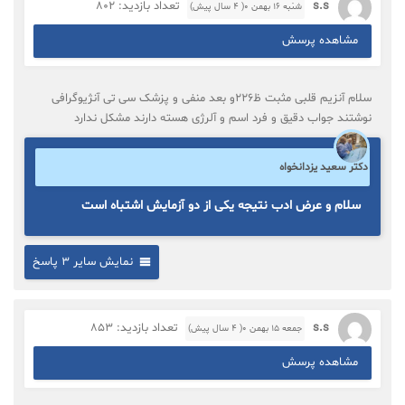
s.s
تعداد بازدید: 802
شنبه ۱۶ بهمن ۰( 4 سال پیش)
مشاهده پرسش
سلام آنزیم قلبی مثبت ظ226و بعد منفی و پزشک سی تی آنژیوگرافی
نوشتند جواب دقیق و فرد اسم و آلرژی هسته دارند مشکل ندارد
دکتر سعید یزدانخواه
سلام و عرض ادب نتیجه یکی از دو آزمایش اشتباه است
نمایش سایر 3 پاسخ
s.s
تعداد بازدید: 853
جمعه ۱۵ بهمن ۰( 4 سال پیش)
مشاهده پرسش