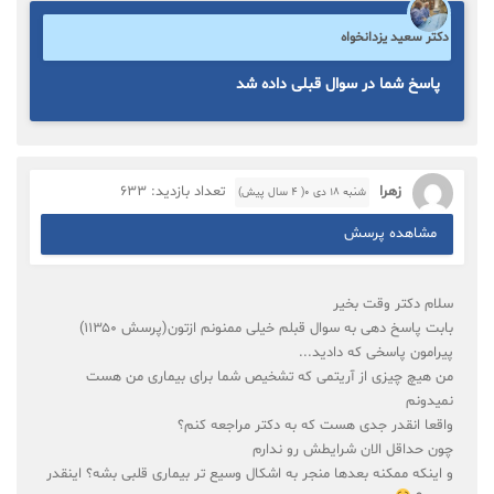
دکتر سعید یزدانخواه
پاسخ شما در سوال قبلی داده شد
زهرا
تعداد بازدید: 633
شنبه ۱۸ دی ۰( 4 سال پیش)
مشاهده پرسش
سلام دکتر وقت بخیر
بابت پاسخ دهی به سوال قبلم خیلی ممنونم ازتون(پرسش ۱۱۳۵۰)
پیرامون پاسخی که دادید...
من هیچ چیزی از آریتمی که تشخیص شما برای بیماری من هست
نمیدونم
واقعا انقدر جدی هست که به دکتر مراجعه کنم؟
چون حداقل الان شرایطش رو ندارم
و اینکه ممکنه بعدها منجر به اشکال وسیع تر بیماری قلبی بشه؟ اینقدر