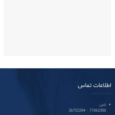
اطلاعات تماس
تلفن:
26752294
–
71062300