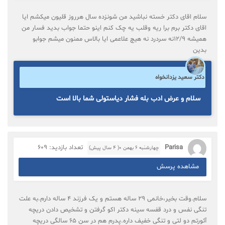
سلام اقای دکتر خسته نباشید من شونزده سال هرروز قلیون میکشم ایا
اقای دکتر برم برا ریه وقلب یه چک کنم اینو حتما جواب بدید فسار من
همیشه 12/9نه سردرد نه هیچ علاعمی ایا بالاس ممنون میشم جوابو
بدین
دکتر سعید یزدانخواه
سلام و عرض ادب بله فشار دیاستولی شما بالا است
Parisa
تعداد بازدید: 609
چهارشنبه ۶ بهمن ۰( 4 سال پیش)
مشاهده پرسش
سلام.وقت بخیر،خانمی ۲۹ ساله هستم و یک فرزند ۴ ساله دارم.به علت
تنگی نفس و درد قفسه سینه دکتر اکو گرفتن و تشخیص دادن دریچه
آئورتم دو لتی و تنگی خفیف داره.پدرم هم در سن ۶۵ سالگی دریچه