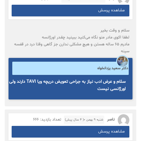
مشاهده پرسش
سلام و وقت بخیر
لطفا اکوی مادر منو نگاه می‌کنید ببینید چقدر اورژانسه
مادرم ۶۵ ساله هستن و هیچ مشکلی ندارن جز گاهی وقتا درد در قفسه
سینه
دکتر سعید یزدانخواه
سلام و عرض ادب نیاز به جراحی تعویض دریچه ویا TAVI دارند ولی
اورژانسی نیست
ناصر
تعداد بازدید: 666
شنبه ۹ بهمن ۰( 4 سال پیش)
مشاهده پرسش