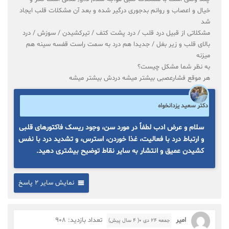
خیال و اعصاب و روانم بدجوری درگیر شده و بعد آن مشکلات قلب ایجاد
شد
مشکلاتی از قبیل درد قلب / درد پشت کتف / تیرکشیدن / سوزش / درد
بالای قلب و زیر بغل / جدیدا هم درد به سمت راست قفسه سینه هم
میزنه
به نظر شما مشکل چیست؟
هر موقع فشارعصبی بیشتر میشه دردش بیشتر میشه
دکتر سعید یزدانخواه
سلام و عرض ادب لطفاً در مورد سن، وجود ریسک فاکتورهای قلبی
و ارتباط درد با فعالیت، غذا خوردن، استرس، و تشدید درد با نفس
کشیدن عمیق و انتشار به سایر نقاط توضیح بیشتری دهید.
نمایش سایر 2 پاسخ
امیر
تعداد بازدید: 908
جمعه ۲۴ دی ۰( 4 سال پیش)