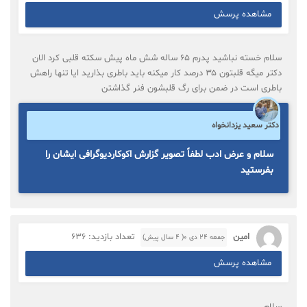
مشاهده پرسش
سلام خسته نباشید پدرم ۶۵ ساله شش ماه پیش سکته قلبی کرد الان
دکتر میگه قلبتون ۳۵ درصد کار میکنه باید باطری بذارید ایا تنها راهش
باطری است در ضمن برای رگ قلبشون فنر گذاشتن
دکتر سعید یزدانخواه
سلام و عرض ادب لطفاً تصویر گزارش اکوکاردیوگرافی ایشان را
بفرستید
امین
تعداد بازدید: 636
جمعه ۲۴ دی ۰( 4 سال پیش)
مشاهده پرسش
سلام