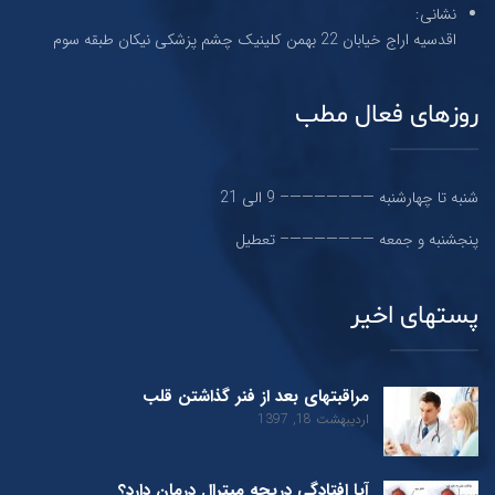
نشانی:
اقدسیه اراج خیابان 22 بهمن کلینیک چشم پزشکی نیکان طبقه سوم
روزهای فعال مطب
شنبه تا چهارشنبه ———————– 9 الی 21
پنجشنبه و جمعه ———————– تعطیل
پستهای اخیر
مراقبتهای بعد از فنر گذاشتن قلب
اردیبهشت 18, 1397
آیا افتادگی دریچه میترال درمان دارد؟