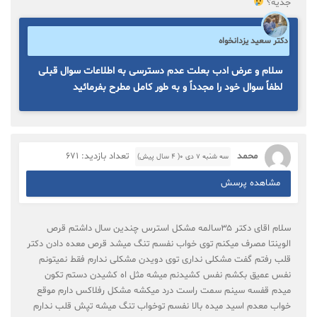
جدیه؟
دکتر سعید یزدانخواه
سلام و عرض ادب بعلت عدم دسترسی به اطلاعات سوال قبلی
لطفاً سوال خود را مجدداً و به طور کامل مطرح بفرمائید
محمد
تعداد بازدید: 671
سه شنبه ۷ دی ۰( 4 سال پیش)
مشاهده پرسش
سلام اقای دکتر ۳۵سالمه مشکل استرس چندین سال داشتم قرص
الوینتا مصرف میکنم توی خواب نفسم تنگ میشد قرص معده دادن دکتر
قلب رفتم گفت مشکلی نداری توی دویدن مشکلی ندارم فقط نمیتونم
نفس عمیق بکشم نفس کشیدنم میشه مثل اه کشیدن دستم تکون
میدم قفسه سینم سمت راست درد میکشه مشکل رفلاکس دارم موقع
خواب معدم اسید میده بالا نفسم توخواب تنگ میشه تپش قلب ندارم