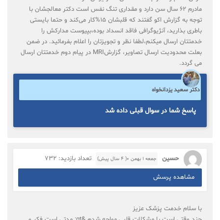
مادرم ۶۲ سال سن دارد و مقداری تنگ نفس است دکتر معالجشان با
توجه به گزارش اکو گفتند که قلبشان ۱۵%کار می‌کند و حتما بایستی
باطری بذارید، آنژیوگرافی فاقد انسداد بوده،بپیوست مدارکش را
خدمتتان ارسال میکنم،لطفا نظر و تجویزتان را اعلام بفرمائید. در ضمن
بعلت محدودیت ارسال تصاویر، گزارشMRI در پیام دوم خدمتتان ارسال
می گردد.
دکتر سعید یزدانخواه
پاسخ شما در سوال قبلی داده شد
حسین
تعداد بازدید: 732
جمعه ۱ بهمن ۰( 4 سال پیش)
مشاهده پرسش
با سلام خدمت پزشک عزیز
چند وقتی است با مشکلات قلبی مواجه شدم &gt; مدتی است فکر و