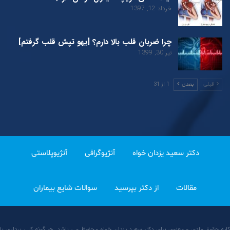
خرداد 12, 1397
چرا ضربان قلب بالا دارم؟ [یهو تپش قلب گرفتم]
تیر 30, 1399
1 از 31
قبلی
بعدی
دکتر سعید یزدان خواه
آنژیوگرافی
آنژیوپلاستی
مقالات
از دکتر بپرسید
سوالات شایع بیماران
کلیه حقوق مادی و معنوی برای دکتر سعید یزدان خواه محفوظ می باشد. هر گونه کپی برداری با