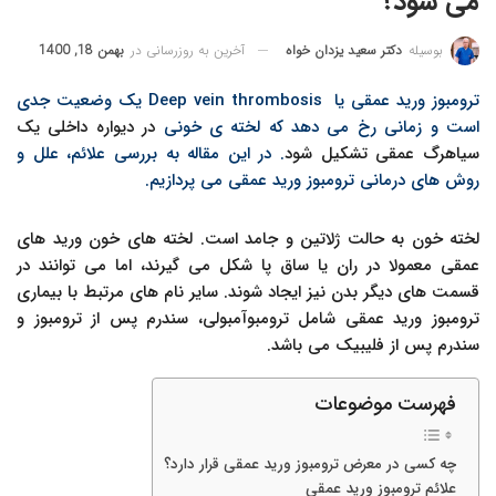
می شود؟
آخرین به روزرسانی در
بهمن 18, 1400
بوسیله
دکتر سعید یزدان خواه
ترومبوز ورید عمقی یا Deep vein thrombosis یک وضعیت جدی
است و زمانی رخ می دهد که لخته ی خونی
در دیواره داخلی یک
سیاهرگ عمقی تشکیل شود
. در این مقاله به بررسی علائم، علل و
روش های درمانی ترومبوز ورید عمقی می پردازیم.
لخته خون به حالت ژلاتین و جامد است. لخته های خون ورید های
عمقی معمولا در ران یا ساق پا شکل می گیرند، اما می توانند در
قسمت های دیگر بدن نیز ایجاد شوند. سایر نام های مرتبط با بیماری
ترومبوز ورید عمقی شامل ترومبوآمبولی، سندرم پس از ترومبوز و
سندرم پس از فلیبیک می باشد.
فهرست موضوعات
چه کسی در معرض ترومبوز ورید عمقی قرار دارد؟
علائم ترومبوز ورید عمقی