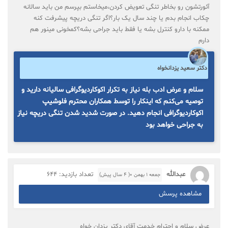
آئورتشون رو بخاطر تنگی تعویض کردن،میخاستم بپرسم من باید سالانه
چکاب انجام بدم یا چند سال یک بار؟اگر تنگی دریچه پیشرفت کنه
ممکنه با دارو کنترل بشه یا فقط باید جراحی بشه؟کمخونی مینور هم
دارم
دکتر سعید یزدانخواه
سلام و عرض ادب بله نیاز به تکرار اکوکاردیوگرافی سالیانه دارید و
توصیه می‌کنم که اینکار را توسط همکاران محترم فلوشیپ
اکوکاردیوگرافی انجام دهید. در صورت شدید شدن تنگی دریچه نیاز
به جراحی خواهد بود
عبدالله
تعداد بازدید: 644
جمعه ۱ بهمن ۰( 4 سال پیش)
مشاهده پرسش
عرض سلام و احترام خدمت آقای دکتر یزدان خواه