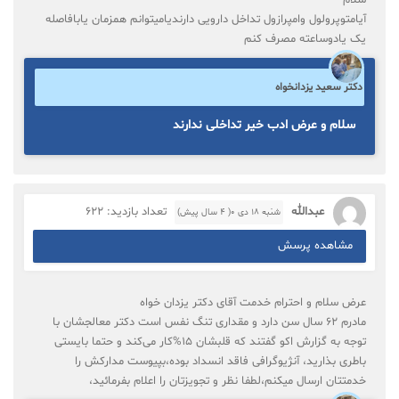
آیامتوپرولول وامپرازول تداخل دارویی دارندیامیتوانم همزمان یابافاصله
یک یادوساعته مصرف کنم
دکتر سعید یزدانخواه
سلام و عرض ادب خیر تداخلی ندارند
عبدالله
تعداد بازدید: 622
شنبه ۱۸ دی ۰( 4 سال پیش)
مشاهده پرسش
عرض سلام و احترام خدمت آقای دکتر یزدان خواه
مادرم 62 سال سن دارد و مقداری تنگ نفس است دکتر معالجشان با
توجه به گزارش اکو گفتند که قلبشان 15%کار می‌کند و حتما بایستی
باطری بذارید، آنژیوگرافی فاقد انسداد بوده،بپیوست مدارکش را
خدمتتان ارسال میکنم،لطفا نظر و تجویزتان را اعلام بفرمائید،