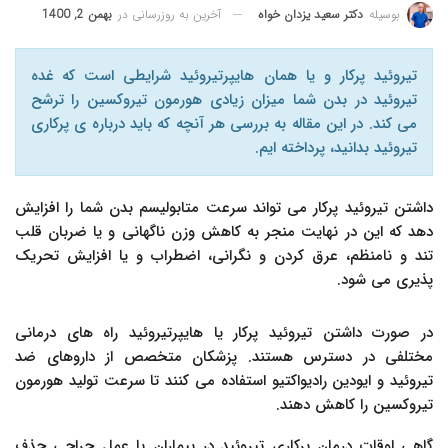
آخرین به روزرسانی در
بهمن 2, 1400
بوسیله
دکتر سعید یزدان خواه
تیروئید پرکار و یا همان هایپرتیروئید شرایطی است که غده
تیروئید در بدن شما میزان زیادی هورمون تیروکسین را ترشح
می کند. در این مقاله به بررسی هر آنچه که باید درباره ی پرکاری
تیروئید بدانید، پرداخته ایم.
داشتن تیروئید پرکار می تواند سرعت متابولیسم بدن شما را افزایش
دهد که این در نهایت منجر به کاهش وزن ناگهانی و یا ضربان قلب
تند و نامنظم، عرق کردن و نگرانی، اضطراب و یا افزایش تحریک
پذیری می شود.
در صورت داشتن تیروئید پرکار یا هایپرتیروئید راه های درمانی
مختلفی در دسترس هستند. پزشکان متخصص از داروهای ضد
تیروئید و ایودین رادیواکتیو استفاده می کنند تا سرعت تولید هورمون
تیروکسین را کاهش دهند.
گاهی اوقات درمان پرکاری تیروئید در بیماران با عمل جراحی حذف