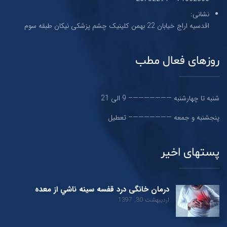
نشانی:
اقدسیه اراج خیابان 22 بهمن کلینیک چشم پزشکی نیکان طبقه سوم
روزهای فعال مطب
شنبه تا چهارشنبه ———————– 9 الی 21
پنجشنبه و جمعه ———————– تعطیل
پستهای اخیر
درمان خانگی درد قفسه سينه ناشي از معده
اردیبهشت 30, 1397