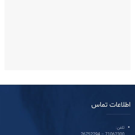
اطلاعات تماس
تلفن:
26752294
–
71062300