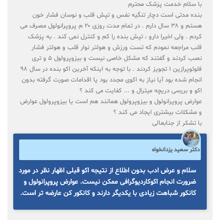
با سلام خدمت پزشک محترم
بنده مدتی است دچار تنگیه نفس و تپش قلب و نوسان فشار خون
هستم و ۳۸ سال دارم . در تمام مدت روزی ۲۰ م پروپرانولول مصرف می
کردم . ولی اخیرا دارو ، تپش بنده را کم و کنترل نمی کند . به پزشک
قلب مراجعه نمودم که تست ورزش و هولتر نوار قلب و هولتر فشار
نصب کردند و گفتند که مشکل خاصی نیست و بیزوپرولول ۵ و تری
فلوئوپرازین ۱ تجویز کردند . با توجه به اینکه آخرین اکو بنده در سال ۹۸
انجام شده بود آیا نیاز به اکوی مجدد بود یا اقدامات صورت گرفته بدون
اکو و بررسی دریچه میترال و ... کفایت می کند ؟
عوارض پروپرانولول و بیزوپرولول همانند هم است یا بیزوپرولول عوارض
و مشکلات بیشتری ایجاد می کند ؟
با تشکر از جنابعالی
دکتر سعید یزدانخواه
سلام و عرض ادب بدون اطلاع از نتیجه اکو قبلی اظهار نظر در مورد
ضرورت انجام اکوکاردیوگرافی ممکن نیست. عوارض پروپرانولول و
کانکور شباهت زیادی با یکدیگر دارند و کانکور کن عارضه تر است.