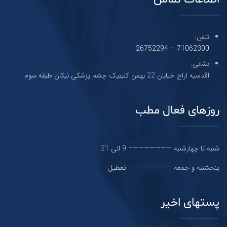
تلفن:
26752294
–
71062300
نشانی:
اقدسیه اراج خیابان 22 بهمن کلینیک چشم پزشکی نیکان طبقه سوم
روزهای فعال مطب
شنبه تا چهارشنبه ———————– 9 الی 21
پنجشنبه و جمعه ———————– تعطیل
پستهای اخیر