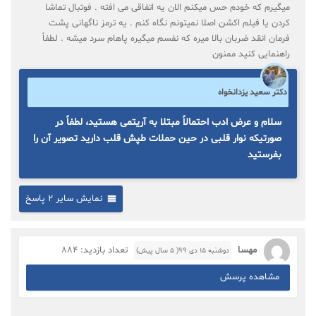
میگیرم که خودم حس میکنم الان یه اتفاقی می افته . فوتبال تماشا
کردن یا فیلم اکشن اصلا نمیتونم نگاه کنم . یه ترمز ناگهانی پشت
فرمان انقد ضربان بالا میره که نفسم میگیره پاهام سرد میشه . لطفاً
راهنمایی کنید ممنون
دکتر سعید یزدانخواه
سلام و عرض ادب احتمالاً مبتلا به آریتمی هستید، لطفاً در
صورتیکه نوار قلبی در حین حملات طپش قلب دارید تصویر آن را
بفرستید
نمایش سایر 2 پاسخ
مهسا
تعداد بازدید: 884
دوشنبه ۱۵ دی ۹۹( 5 سال پیش)
مشاهده پرسش