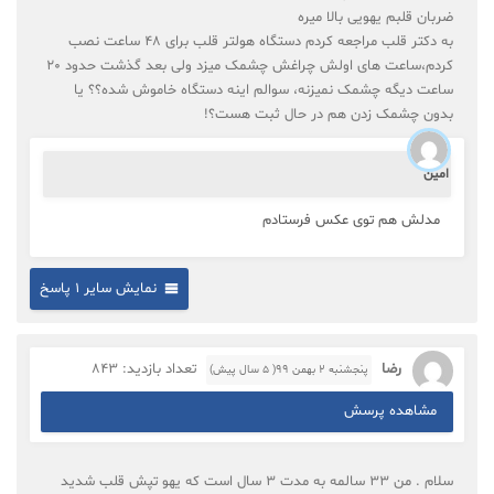
ضربان قلبم یهویی بالا میره
به دکتر قلب مراجعه کردم دستگاه هولتر قلب برای 48 ساعت نصب
کردم،ساعت های اولش چراغش چشمک میزد ولی بعد گذشت حدود 20
ساعت دیگه چشمک نمیزنه، سوالم اینه دستگاه خاموش شده؟؟ یا
بدون چشمک زدن هم در حال ثبت هست؟!
امین
مدلش هم توی عکس فرستادم
نمایش سایر 1 پاسخ
رضا
تعداد بازدید: 843
پنجشنبه ۲ بهمن ۹۹( 5 سال پیش)
مشاهده پرسش
سلام . من ۳۳ سالمه به مدت ۳ سال است که یهو تپش قلب شدید