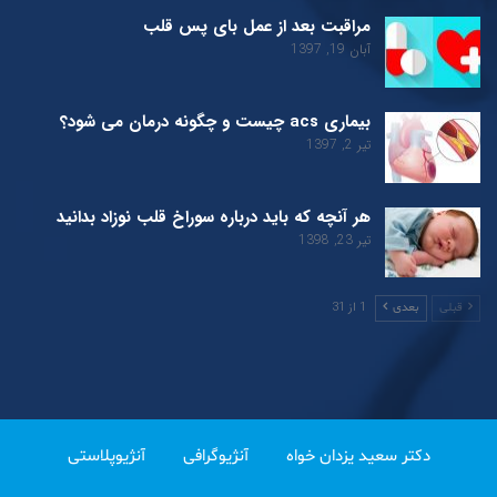
مراقبت بعد از عمل بای پس قلب
آبان 19, 1397
بیماری acs چیست و چگونه درمان می شود؟
تیر 2, 1397
هر آنچه که باید درباره سوراخ قلب نوزاد بدانید
تیر 23, 1398
1 از 31
قبلی
بعدی
دکتر سعید یزدان خواه
آنژیوگرافی
آنژیوپلاستی