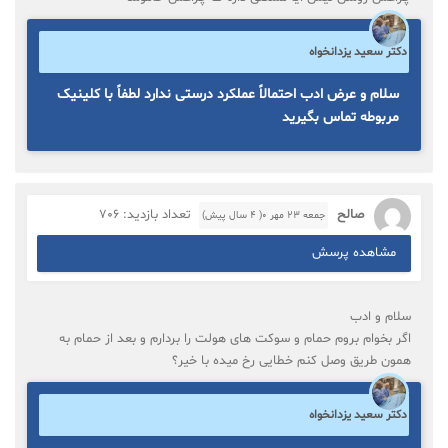
دکتر سعید یزدانخواه
سلام و عرض ادب احتمالاً عملکرد درستی ندارد لطفاً با کلینیک
مربوطه تماس بگیرید
صالح
تعداد بازدید: 706
جمعه ۲۳ مهر ۰( 4 سال پیش)
مشاهده پرسش
سلام و ادب
اگر بخوام بروم حمام و سوکت های هولت را بردارم و بعد از حمام به
همون طریق وصل کنم خطایی رخ میده با خیر؟
دکتر سعید یزدانخواه