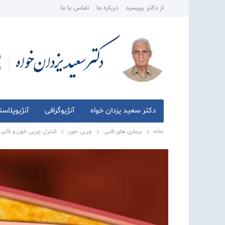
از دکتر بپرسید
درباره ما
تماس با ما
دکتر سعید یزدان خواه
آنژیوگرافی
آنژیوپلاس
خانه
بیماری های قلبی
چربی خون
کنترل چربی خون و تاثیر