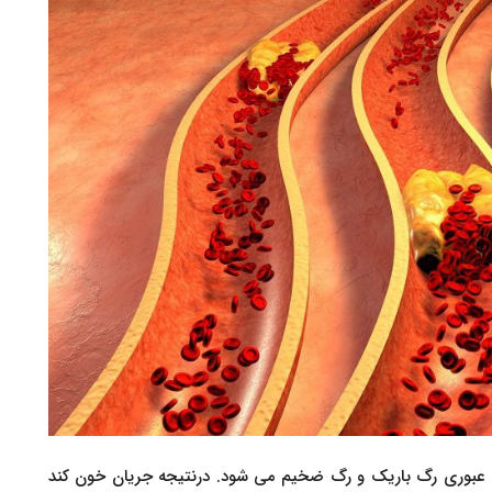
اه عبوری رگ باریک و رگ ضخیم می شود. درنتیجه جریان خون کند