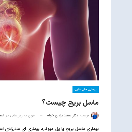
بیماری های قلبی
ماسل بریج چیست؟
آخرین به روزرسانی در
اسفند 
بوسیله
دکتر سعید یزدان خواه
بیماری ماسل بریج یا پل میوکارد بیماری ای مادرزادی اس