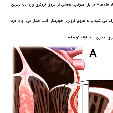
پل میوکارد myocardial bridge یا ماسل بریج Muscle Bridge در پل میوکارد، بخشی از عروق کرونری وارد لایه زیرین
رگ می شود و به عروق کرونری خونرسان قلب فشار می آورد، فرد
 بیماران عزیز ارائه کرده ایم.