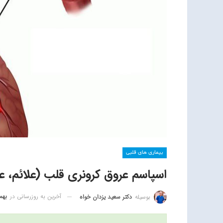
بیماری های قلبی
اسپاسم عروق کرونری قلب (علائم، 
آخرین به روزرسانی در
بهمن 20
بوسیله
دکتر سعید یزدان خواه