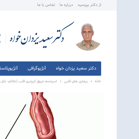
از دکتر بپرسید
درباره ما
تماس با ما
دکتر سعید یزدان خواه
آنژیوگرافی
آنژیوپلاس
خانه
بیماری های قلبی
اسپاسم عروق کرونری قلب (علائم، علل