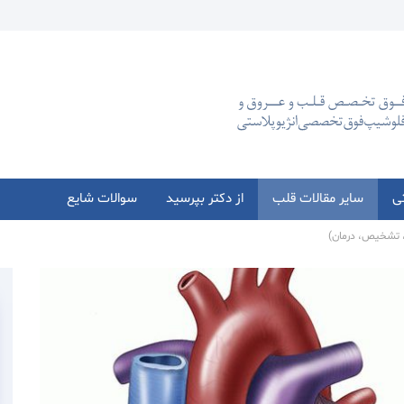
تی
سایر مقالات قلب
از دکتر بپرسید
سوالات شایع
، تشخیص، درمان)