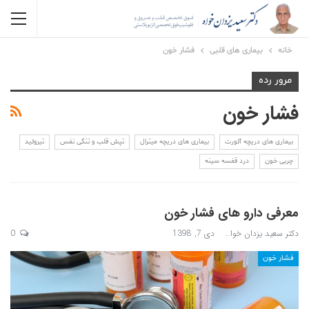
خانه
بیماری های قلبی
فشار خون
مرور رده
فشار خون
بیماری های دریچه آئورت
بیماری های دریچه میترال
تپش قلب و تنگی نفس
تیروئید
چربی خون
درد قفسه سینه
معرفی دارو های فشار خون
دکتر سعید یزدان خواه
دی 7, 1398
0
فشار خون