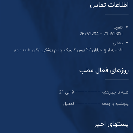
اطلاعات تماس
تلفن:
26752294
–
71062300
نشانی:
اقدسیه اراج خیابان 22 بهمن کلینیک چشم پزشکی نیکان طبقه سوم
روزهای فعال مطب
شنبه تا چهارشنبه ———————– 9 الی 21
پنجشنبه و جمعه ———————– تعطیل
پستهای اخیر