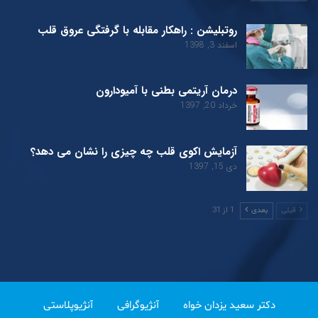
روتبلیشن : راهکار مقابله با گرفتگی عروق قلب
اسفند 3, 1398
درمان آریتمی بطنی با آمیودارون
خرداد 20, 1397
آزمایش اکوی قلب چه چیزی را نشان می دهد؟
دی 15, 1397
1 از 31
قبلی
بعدی
دکتر سعید یزدان خواه
آنژیوگرافی
آنژیوپلاستی