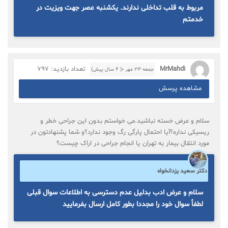
مربوط به قلب تداخلی ندارند. یکشنبه عصر جهت ویزیت در
خدمتم
MrMahdi
تعداد بازدید: 797
جمعه ۲۳ مهر ۰( 4 سال پیش)
مشاهده پرسش
سلام و عرض خسته نباشید.می خواستم بدون این جراحی خطر و
ریسیکی نداره؟آیا احتمال پارگی رگ وجود ندارد؟و شما پشنهادتون در
مورد انتقال بیمار به تهران یا انجام جراحی در اراک چیست؟
دکتر سعید یزدانخواه
سلام و عرض ادب بدلیل عدم دسترسی به اطلاعات سوال قبلی
لطفاً سوال خود را مجددا بطور کامل ارسال بفرمایید