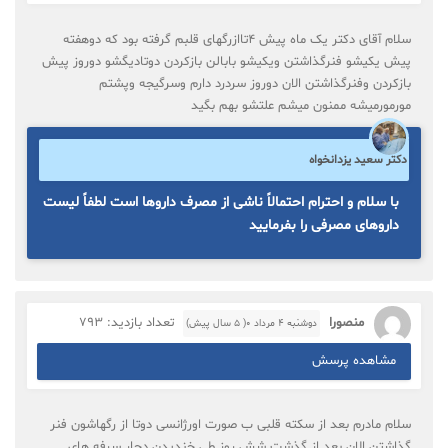
سلام آقای دکتر یک ماه پیش ۴تاازرگهای قلبم گرفته بود که دوهفته
پیش یکیشو فنرگذاشتن ویکیشو بابالن بازکردن دوتادیگشو دوروز پیش
بازکردن وفنرگذاشتن الان دوروز سردرد دارم وسرگیجه وپشتم
مورمورمیشه ممنون میشم علتشو بهم بگید
دکتر سعید یزدانخواه
با سلام و احترام احتمالاً ناشی از مصرف داروها است لطفاً لیست
داروهای مصرفی را بفرمایید
منصورا
تعداد بازدید: 793
دوشنبه ۴ مرداد ۰( 5 سال پیش)
مشاهده پرسش
سلام مادرم بعد از سکته قلبی ب صورت اورژانسی دوتا از رگهاشون فنر
گذاشتن الان بعد از گذشت شش روز طی خندیدن دچار سرفه های