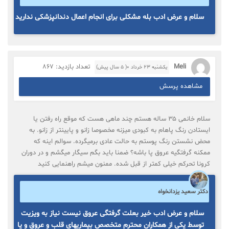
سلام و عرض ادب بله مشکلی برای انجام اعمال دندانپزشکی ندارید
Meli
تعداد بازدید: 867
یکشنبه ۲۳ خرداد ۰( 5 سال پیش)
مشاهده پرسش
سلام خانمی ۳۵ ساله هستم چند ماهی هست که موقع راه رفتن یا
ایستادن رنگ پاهام به کبودی میزنه مخصوصا زانو و پایینتر از زانو. به
محض نشستن رنگ پوستم به حالت عادی برمیگرده. سوالم اینه که
ممکنه گرفتگیه عروق پا باشه؟ ضمنا باید بگم سیگار میگشم و در دوران
کرونا تحرکم خیلی کمتر از قبل شده. ممنون میشم راهنمایی کنید
دکتر سعید یزدانخواه
سلام و عرض ادب خیر بعلت گرفتگی عروق نیست نیاز به ویزیت
توسط یکی از همکاران محترم متخصص بیماریهای قلب و عروق و یا