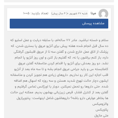
مینا
تعداد بازدید: 1005
شنبه ۲۷ شهریور ۰( 4 سال پیش)
مشاهده پرسش
سلام و خسته نباشید. مادر ۷۷ ساله‌ام، با سابقه‌‌ دیابت و عمل اسلیو که
ده سال قبل انجام شده هفته پیش برای آنژیو عروق پا بستری شدن، که
پزشک از اتاق عمل خارج شدن و گفتن سه تا از عروق قلبشون گرفتگی
داره، باز کنم براشون یا نه، که گفتیم باز کنن و اون روز آنژیو پا انجام
نشد. دو روز بعدش برای آنژیو پا اقدام کردن متاسفانه گفتن عروق
کاملابسته س و باید جراحی عروق انجام بشه و تا سه ماه بعد از آنژیو
قلب اجازه این کار رو نداریم. داروهای زیادی هم تجویز کردن و متاسفانه
ایشون دچار حالت تهوع شدید هستن و سه روزه که اسهال هم اضافه
شده. حتی داروها رو تحمل نمیکنن. دوبار با اورژانس تماس گرفتیم و
گفتن بعد از کنترل فشار، قرص زیرزبانی بهشون بدیم. ممکنه این حالت
ها بخاطر عوارض دارو باشه؟ داروهاشون شامل اینهاست: پنتوپرازول
والزومیکس
پلاویکس
متی مازول