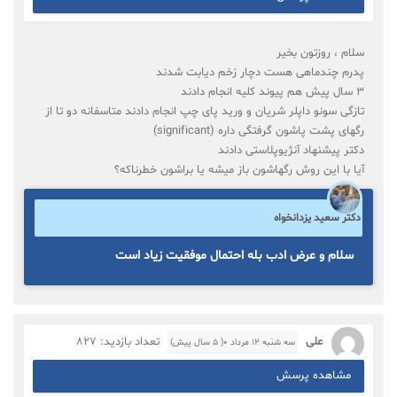
سلام ، روزتون بخیر
پدرم چند‌ماهی هست دچار زخم دیابت شدند
۳ سال پیش هم پیوند کلیه انجام دادند
تازگی سونو داپلر شریان و ورید پای چپ انجام دادند متاسفانه دو تا از
رگهای پشت پاشون گرفتگی داره (significant)
دکتر پیشنهاد آنژیوپلاستی دادند
آیا با این روش رگهاشون باز میشه یا براشون خطرناکه‌؟
دکتر سعید یزدانخواه
سلام و عرض ادب بله احتمال موفقیت زیاد است
علی
تعداد بازدید: 827
سه شنبه ۱۲ مرداد ۰( 5 سال پیش)
مشاهده پرسش