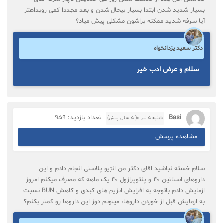
بسیار شدید شدن ابتدا بسیار بیحال شدن و بعد مجددا کمی روبداهتر
آیا سرفه شدید ممکنه براشون مشکلی پیش میاد؟
دکتر سعید یزدانخواه
سلام و عرض ادب خیر
Basi
تعداد بازدید: 959
شنبه ۵ تیر ۰( 5 سال پیش)
مشاهده پرسش
سلام خسته نباشید اقای دکتر من انژیو پلاستی انجام دادم و این
داروهای استاتین ۴۰ و پنتوپرازول ۴۰ یک ماهه که مصرف میکنم امروز
ازمایش دادم باتوجه به افزایش انزیم های کبدی و کاهش BUN نسبت
به ازمایش قبل از خوردن داروها، میتونم دوز این داروها رو کمتر بکنم؟