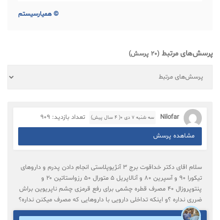
©
همیارسیستم
پرسش‌های مرتبط
(20 پرسش)
Nilofar
تعداد بازدید: 909
سه شنبه ۷ دی ۰( 4 سال پیش)
مشاهده پرسش
سلام اقای دکتر خداقوت برج ۳ آنژیوپلاستی انجام دادن پدرم و داروهای
تیکورا ۹۰ و آسپرین ۸۰ و آنالاپریل ۵ متورال ۵۰ رزواستاتین ۲۰ و
پنتوپروزال ۴۰ مصرف قطره چشمی برای رفع قرمزی چشم ناپریوین براش
ضرری نداره ؟و اینکه تداخلی دارویی با داروهایی که مصرف میکنن نداره؟