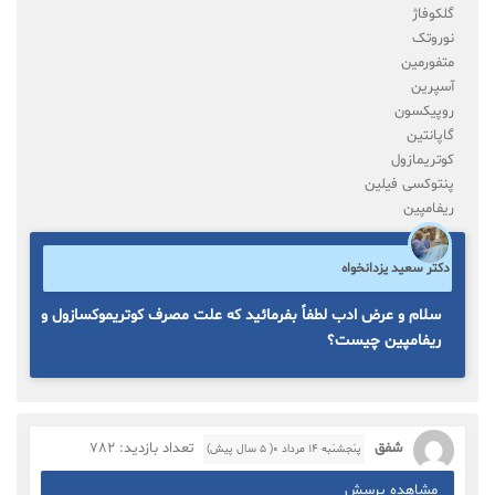
گلکوفاژ
نوروتک
متفورمین
آسپرین
روپیکسون
گاپانتین
کوتریمازول
پنتوکسی فیلین
ریفامپین
دکتر سعید یزدانخواه
سلام و عرض ادب لطفاً بفرمائید که علت مصرف کوتریموکسازول و
ریفامپین چیست؟
شفق
تعداد بازدید: 782
پنجشنبه ۱۴ مرداد ۰( 5 سال پیش)
مشاهده پرسش