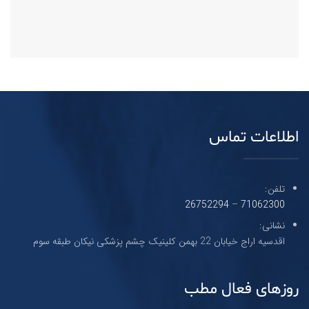
اطلاعات تماس
تلفن:
26752294
–
71062300
نشانی:
اقدسیه اراج خیابان 22 بهمن کلینیک چشم پزشکی نیکان طبقه سوم
روزهای فعال مطب