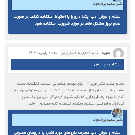
دکتر سعید یزدانخواه
سلام و عرض ادب ابتدا دارو را با احتیاط استفاده کنند. در صورت
عدم بروز مشکل فقط در موارد ضرورت استفاده شود
مجید
تعداد بازدید: 1414
جمعه ۲۸ آبان ۰( 4 سال پیش)
مشاهده پرسش
سلام جناب دکتر عزیز.۲۲ ابان توسط جنابعالی استنت گذاشتم.بعلت
مشکل قبلی دندان نیاز به مداخله دندانپزشکی دارم .کی میتونم مراجعه
کنم با توجه به داروهایی که تازه شروع کردم.؟از انتی بیوتیک مترو
نیدازول و اموکسی سیلین میتونم استفاده کنم،ممنونم از شما
دکتر سعید یزدانخواه
سلام و عرض ادب مصرف داروهای مورد اشاره با داروهای مصرفی