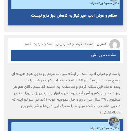
دکتر سعید یزدانخواه
سلام و عرض ادب خیر نیاز به کاهش دوز دارو نیست
کامران
تعداد بازدید: 856
شنبه ۲۹ خرداد ۰( 5 سال پیش)
مشاهده پرسش
با سلام و عرض ادب، ابتدا از اینکه سوالات مردم رو بدون هیچ هزینه ای
پاسخ میدید سپاسگزارم انشاالله خداوند اجر کار خیر شما را بده
بنده 5 ماه قبل سکته کردم و متاسفانه یه استند گذاستم ، الان هم هر
روز 1عدد پلاویکس، آس آ، نیتروکانتین، لوزار و کاپتوپریل و روزاستاتین
میخورم ، 39 سال سن دارم و حال عمومیم خوبه (EF:55) سوالم اینه که
دندون هام خراب شده میتونم با مصرف این داروها و شرایطم برم
دندانپزشکی ؟
دکتر سعید یزدانخواه