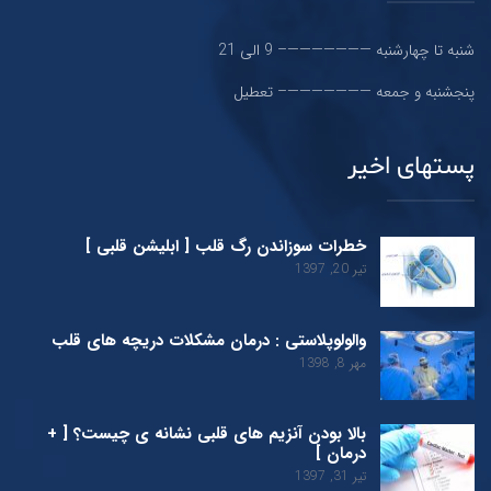
شنبه تا چهارشنبه ———————– 9 الی 21
پنجشنبه و جمعه ———————– تعطیل
پستهای اخیر
خطرات سوزاندن رگ قلب [ ابلیشن قلبی ]
تیر 20, 1397
والولوپلاستی : درمان مشکلات دریچه های قلب
مهر 8, 1398
بالا بودن آنزیم های قلبی نشانه ی چیست؟ [ +
درمان ]
تیر 31, 1397