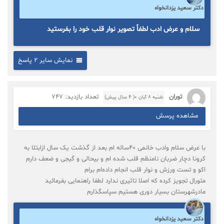
دکتر سعید یزدانخواه
سلام و عرض ادب لطفاً تصویر نوار قلب خود را بفرستید
نمایش سایر 2 پاسخ
توران
تعداد بازدید: 747
شنبه ۸ آبان ۰( 4 سال پیش)
مشاهده پرسش
با عرض سلام وادب خانمی ۴۰ساله ام بعد از گذشت یک سال ازابتلا به
کرونا دچار ضربان نامنظم قلب شده ام و بیحالی و گیجی و ضعف دارم
اکو و تست ورزش و نوار قلب انجام داده‌ام برام
متورال تجویز کرده که اصلا تاثیری ندارد لطفا راهنمایی بفرمائید
مادرشهرستان بسیار دوری هستیم سپاسگذارم
دکتر سعید یزدانخواه