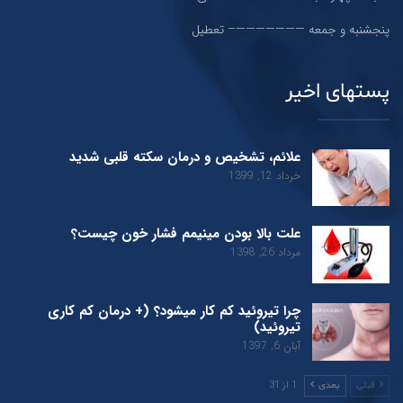
پنجشنبه و جمعه ———————– تعطیل
پستهای اخیر
علائم، تشخیص و درمان سکته قلبی شدید
خرداد 12, 1399
علت بالا بودن مینیمم فشار خون چیست؟
مرداد 26, 1398
چرا تیروئید کم کار میشود؟ (+ درمان کم کاری
تیروئید)
آبان 6, 1397
1 از 31
قبلی
بعدی