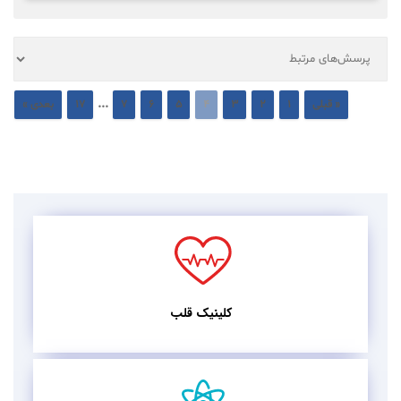
...
« قبلی
1
2
3
4
5
6
7
17
بعدی »
کلینیک قلب