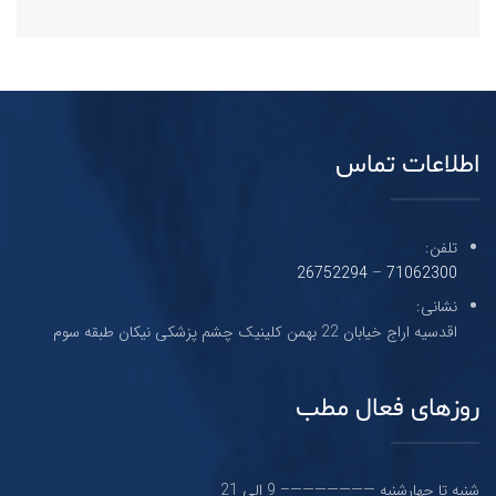
اطلاعات تماس
تلفن:
26752294
–
71062300
نشانی:
اقدسیه اراج خیابان 22 بهمن کلینیک چشم پزشکی نیکان طبقه سوم
روزهای فعال مطب
شنبه تا چهارشنبه ———————– 9 الی 21