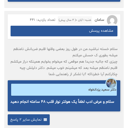
سامان
تعداد بازدید: 441
شنبه ۱ آبان ۰( 4 سال پیش)
مشاهده پرسش
سلام خسته نباشید.من در طول روز بعضی وقتها قلبم ضربانش نامنظم
میشه بطوری ک حسش میکنم
چیزی که جالبه جدیدا هم موقعی که میخوام بخوابم همینکه دراز میکشم
قلبم نامنظم میشه بعد که میشینم خوب میشم. دکتر دلیلش چیه
چکارکنم آیا خطرناکه ؟با تشکر از راهنمایی شما
دکتر سعید یزدانخواه
سلام و عرض ادب لطفاً یک هولتر نوار قلب ۴۸ ساعته انجام دهید
نمایش سایر 2 پاسخ