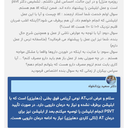
روزمره منزل) و در این حالت، احساس غش داشتم.. تشخیص دکتر psvt
است و عمل ابلیشن را پیشنهاد داده اند. ضمن اینکه at هم هستم.
سوال اولم خدمت شما استاد ارجمند : at چیست و آیا با این عمل
ابلیشنی که انجام خواهم داد، آن هم برطرف می شود؟(اینکه اغلب ضربان
قلبم نزدیک 106 تا 110 هست at است؟)
سوال دوم: آیا با توجه به عوارض ناشی از عمل و همچنین شرح حال
بنده، شما نیز این عمل را پیشنهاد می فرمائید؟ (متاسفانه ترس از عمل
دارم)
سوال سوم: با عنایت به اینکه در خوردن داروها واقعا با مشکل مواجه
هستم .. در چه صورتی بعد از عمل باز هم باید دارو مصرف کنم؟ .. آیا
کاری بابت عدم لزوم مصرف دارو هست که بتوانم انجام دهم؟
سپاس بیکران از زمانی که به سوال بنده اختصاص فرمودید
دکتر سعید یزدانخواه
سلام و عرض ادبAT نوعی آریتمی فوق بطنی (دهلیزی) است که با
ابلیشن برطرف نشده و نیاز به درمان دارویی دارد. در صورت تأیید
PSVT انجام ابلیشن را توصیه میکنم.بعد از ابلیشن نیز برای
درمان AT (تاکی کاردی دهلیزی) نیاز به ادامه درمان دارویی هست.