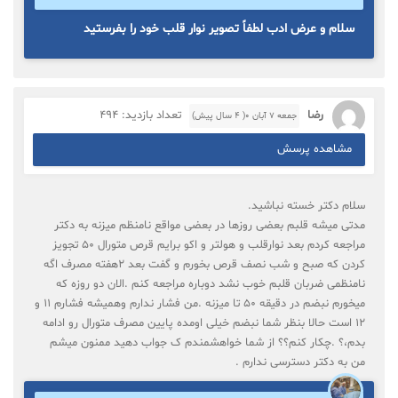
سلام و عرض ادب لطفاً تصویر نوار قلب خود را بفرستید
رضا
تعداد بازدید: 494
جمعه ۷ آبان ۰( 4 سال پیش)
مشاهده پرسش
سلام دکتر خسته نباشید.
مدتی میشه قلبم بعضی روزها در بعضی مواقع نامنظم میزنه به دکتر
مراجعه کردم بعد نوارقلب و هولتر و اکو برایم قرص متورال ۵۰ تجویز
کردن که صبح و شب نصف قرص بخورم و گفت بعد ۲هفته مصرف اگه
نامنظمی ضربان قلبم خوب نشد دوباره مراجعه کنم .الان دو روزه که
میخورم نبضم در دقیقه ۵۰ تا میزنه .من فشار ندارم وهمیشه فشارم ۱۱ و
۱۲ است حالا بنظر شما نبضم خیلی اومده پایین مصرف متورال رو ادامه
بدم،؟ .چکار کنم؟؟ از شما خواهشمندم ک جواب دهید ممنون میشم
من به دکتر دسترسی ندارم .