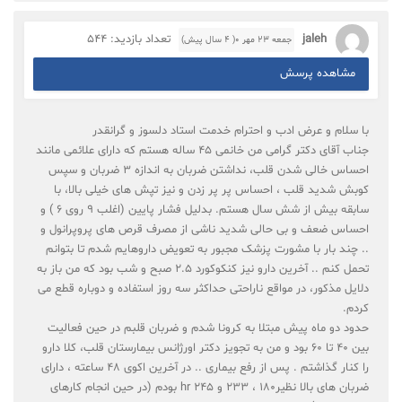
jaleh
تعداد بازدید: 544
جمعه ۲۳ مهر ۰( 4 سال پیش)
مشاهده پرسش
با سلام و عرض ادب و احترام خدمت استاد دلسوز و گرانقدر
جناب آقای دکتر گرامی من خانمی 45 ساله هستم که دارای علائمی مانند
احساس خالی شدن قلب، نداشتن ضربان به اندازه 3 ضربان و سپس
کوبش شدید قلب ، احساس پر پر زدن و نیز تپش های خیلی بالا، با
سابقه بیش از شش سال هستم. بدلیل فشار پایین (اغلب 9 روی 6 ) و
احساس ضعف و بی حالی شدید ناشی از مصرف قرص های پروپرانول و
.. چند بار با مشورت پزشک مجبور به تعویض داروهایم شدم تا بتوانم
تحمل کنم .. آخرین دارو نیز کنکوکورد 2.5 صبح و شب بود که من باز به
دلایل مذکور، در مواقع ناراحتی حداکثر سه روز استفاده و دوباره قطع می
کردم.
حدود دو ماه پیش مبتلا به کرونا شدم و ضربان قلبم در حین فعالیت
بین 40 تا 60 بود و من به تجویز دکتر اورژانس بیمارستان قلب، کلا دارو
را کنار گذاشتم . پس از رفع بیماری .. در آخرین اکوی 48 ساعته ، دارای
ضربان های بالا نظیر180 ، 233 و 245 hr بودم (در حین انجام کارهای