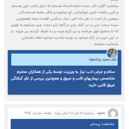
ببخشید آقای دکتر ؛بنده خانم۵۰ساله هستم که دارای فشار خون هستم
و شبی یکعدد قرص لوزامیکس اچ میخورم و چاقی مفرط هستم.الان
سومین بار است در طی ماه اخیر دچار سنگینی قفسه سینه وهمچنین
سینه سمت چپ و درد کتف چپ و گاها بازو سمت چپ میشوم.به طوری
که تا ساعتها طول میکشه و درد آزارم میده و به اطراف گردنم نیز میزند ؛و
در این حین درد آرام میشود و دوباره تشدید میشود.لطفا راهنمایی
بفرمایید.ممنونم
دکتر سعید یزدانخواه
سلام و عرض ادب نیاز به ویزیت توسط یکی از همکاران محترم
متخصص بیماریهای قلب و عروق و همچنین بررسی از نظر گرفتگی
عروق قلبی دارید
حمزه
تعداد بازدید: 445
پنجشنبه ۱۳ آبان ۰( 4 سال پیش)
مشاهده پرسش