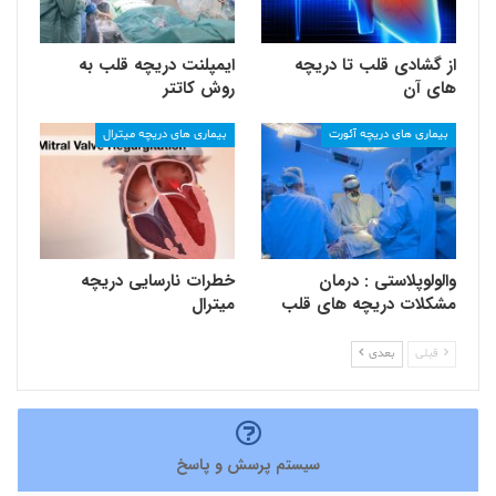
از گشادی قلب تا دریچه
ایمپلنت دریچه قلب به
های آن
روش کاتتر
بیماری های دریچه آئورت
بیماری های دریچه میترال
والولوپلاستی : درمان
خطرات نارسایی دریچه
مشکلات دریچه های قلب
میترال
قبلی
بعدی
سیستم پرسش و پاسخ