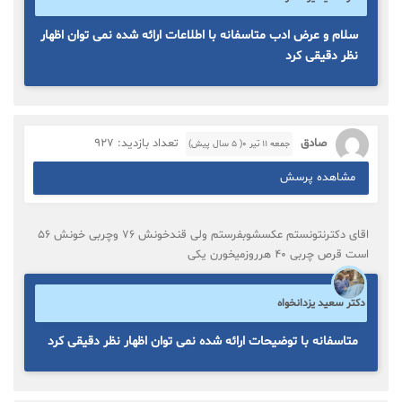
سلام و عرض ادب متاسفانه با اطلاعات ارائه شده نمی توان اظهار
نظر دقیقی کرد
صادق
تعداد بازدید: 927
جمعه ۱۱ تیر ۰( 5 سال پیش)
مشاهده پرسش
اقای دکترنتونستم عکسشوبفرستم ولی قندخونش ۷۶ وچربی خونش ۵۶
است قرص چربی ۴۰ هرروزمیخورن یکی
دکتر سعید یزدانخواه
متاسفانه با توضیحات ارائه شده نمی توان اظهار نظر دقیقی کرد