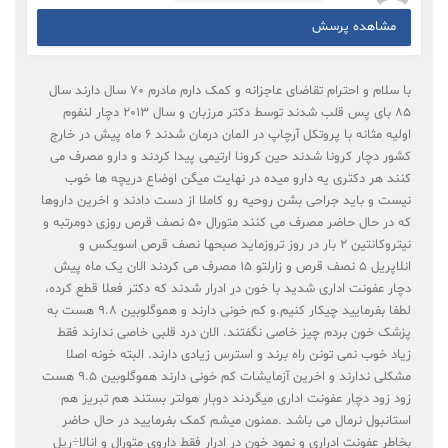
مشاهده پرسش
با سلام و احترام تقاضای عاجزانه و کمک دارم مادرم 70 سال دارند سال
85 بای پس قلب شدند توسط دکتر مرزبان و سال 2013 دچار لنفوم
اولیه مثانه با پروتکل آرچاپ در المان درمان شدند 6 ماه پیش در خارج
کشور دچار کرونا شدند حین کرونا ارتیمی پیدا کردند و دارو مصرف می
کنند هر دکتری یه دارو میده در نهایت میگن اوضاع دریچه ها خوب
نیست و باید جراحی بشن روحیه رو کاملا از دست دادند و اخرین داروها
که در حال حاضر مصرف می کنند متورال 50 نصف قرص روزی دومرتبه و
نیتروکانتین 2 بار در روز تروزماید صبحها نصف قرص اسویکس و
انلاپریل 5 نصف قرص و زارلتو 15 مصرف می کردند الان یک ماه پیش
دچار عفونت اداری شدید با خون در ادرار شدند که دکتر فعلا قطع کرده،
لطفا بفرمایید چیکار کنیم.و کم خونی دارند و هموگلوبین 9.8 هست به
پزشک خون بردم چیز خاصی نگفتند. الان درد قلبی خاصی ندارند فقط
زیاد خوب نمی تونن راه برند و استرس زیادی دارند. البته خونه اصلا
مشکلی ندارند و اخرین آزمایشات کم خونی دارند هموگلوبین 9.5 هست
زود زود دچار عفونت اداری میگردند دوبار هولتر بستند هم تبریز هم
استانبول نرمال می باشد .ممنون میشم کمک بفرمایید در حال حاضر
بخاطر عفونت ادراری و نمود خون در ادرار فقط داروی متورال و انالا÷ریل