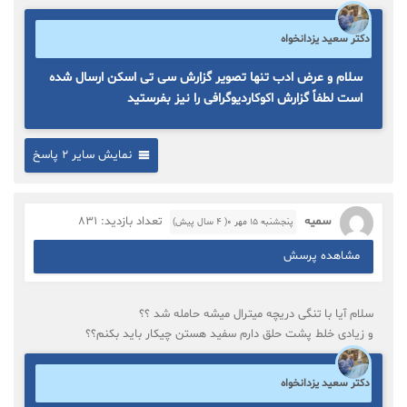
دکتر سعید یزدانخواه
سلام و عرض ادب تنها تصویر گزارش سی تی اسکن ارسال شده
است لطفاً گزارش اکوکاردیوگرافی را نیز بفرستید
نمایش سایر 2 پاسخ
سمیه
تعداد بازدید: 831
پنجشنبه ۱۵ مهر ۰( 4 سال پیش)
مشاهده پرسش
سلام آیا با تنگی دریچه میترال میشه حامله شد ؟؟
و زیادی خلط پشت حلق دارم سفید هستن چیکار باید بکنم؟؟
دکتر سعید یزدانخواه