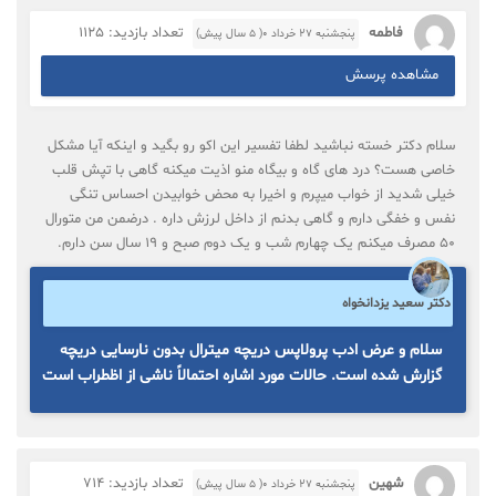
فاطمه
تعداد بازدید: 1125
پنجشنبه ۲۷ خرداد ۰( 5 سال پیش)
مشاهده پرسش
سلام دکتر خسته نباشید لطفا تفسیر این اکو رو بگید و اینکه آیا مشکل
خاصی هست؟ درد های گاه و بیگاه منو اذیت میکنه گاهی با تپش قلب
خیلی شدید از خواب میپرم و اخیرا به محض خوابیدن احساس تنگی
نفس و خفگی دارم و گاهی بدنم از داخل لرزش داره . درضمن من متورال
۵۰ مصرف میکنم یک چهارم شب و یک دوم صبح و ۱۹ سال سن دارم.
دکتر سعید یزدانخواه
سلام و عرض ادب پرولاپس دریچه میترال بدون نارسایی دریچه
گزارش شده است. حالات مورد اشاره احتمالاً ناشی از اظطراب است
شهین
تعداد بازدید: 714
پنجشنبه ۲۷ خرداد ۰( 5 سال پیش)