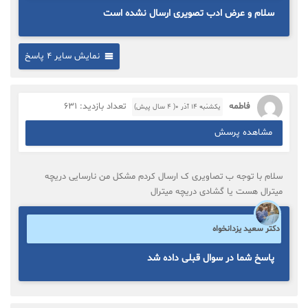
سلام و عرض ادب تصویری ارسال نشده است
نمایش سایر 4 پاسخ
فاطمه
تعداد بازدید: 631
یکشنبه ۱۴ آذر ۰( 4 سال پیش)
مشاهده پرسش
سلام با توجه ب تصاویری ک ارسال کردم مشکل من نارسایی دریچه
میترال هست یا گشادی دریچه میترال
دکتر سعید یزدانخواه
پاسخ شما در سوال قبلی داده شد