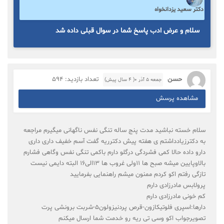
دکتر سعید یزدانخواه
سلام و عرض ادب پاسخ شما در سوال قبلی داده شد
حسن
تعداد بازدید: 594
جمعه ۵ آذر ۰( 4 سال پیش)
مشاهده پرسش
سلام خسته نباشید مدت پنج ساله تنگی نفس ناگهانی میگیرم مراجعه
به دکترزیادداشتم ی هفته پیش دکترریه گفت آسم خفیف داری داری
دارو داده حالا کمی فشردگی درگلو دارم باکمی تنگی نفس وگاهی فشارم
بالاوپایین میشه صبح ها 11ولی غروب ها ۱۳الی۱۶ البته دایمی نیست
تازگی رفتم اکو کردم ممنون میشم راهنمایی بفرمایید
پرولابس مادرزادی دارم
کم خونی مادرزادی دارم
دارها:اسپری فلوتیکازون-قرص پردنیزولون۵-شربت برونشی پرت
تصویرجواب اکو وسی تی ریه رو خدمت شما ارسال میکنم