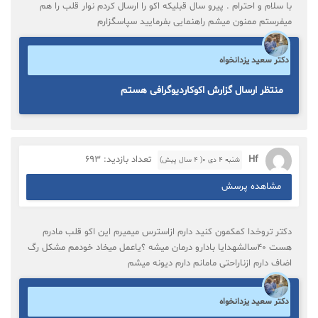
با سلام و احترام . پیرو سال قبلیکه اکو را ارسال کردم نوار قلب را هم
میفرستم ممنون میشم راهنمایی بفرمایید سپاسگزارم
دکتر سعید یزدانخواه
منتظر ارسال گزارش اکوکاردیوگرافی هستم
Hf
تعداد بازدید: 693
شنبه ۴ دی ۰( 4 سال پیش)
مشاهده پرسش
دکتر تروخدا کمکمون کنید دارم ازاسترس میمیرم این اکو قلب مادرم
هست 40سالشهدایا بادارو درمان میشه ؟یاعمل میخاد خودمم مشکل رگ
اضاف دارم ازناراحتی مامانم دارم دیونه میشم
دکتر سعید یزدانخواه