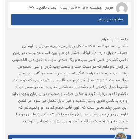
ص.ر
تعداد بازدید: 607
چهارشنبه ۱۰ آذر ۰( 4 سال پیش)
مشاهده پرسش
با سلام و احترام
خانمی هستم40 ساله که مشکل پرولاپس دریچه میترال و نارسایی
خفیف میترال دارم اکثر اوقات فشار خونم پایین است مدتیست در زمان
نفس کشیدن خس خس سینه و یک صدای سوت مانندی علی الخصوص
در زمان دم دارم که در دست چپ و سمت چپ گردن و علی الخصوص
پشت درد دارم که همراه با تنگی نفس و سرفه است و گاهی در زمان
زیاد صحبت کردن در محل کار دچار درد قلبی می شوم طوری که دو مرتبه
شدیدا دچار گرفتگی قلب شده ام به شکلی که باید اینقدر نفس کوتاه
بکشم تا درد برطرف گردد و امکان حرکت و صحبت در آن زمان وجود ندارد
و درد با نفس عمیق بسیار شدید و غیر قابل تحمل می شود. در ضمن
این حقیر چند سالی ست که اکوی قلب انجام نداده ام و نمیدانم که
نارسایی دریچه در همان حد باقی مانده یا خیر؟ به نظر شما این دردها
مربوط به ریه ها ست یا قلب ؟ ممنون می شوم راهنمایی بفرمایید
سپاسگزارم