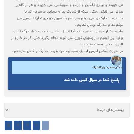
می خورند و نیترو کانتین و زارلتو و اسویکس نمی خورند و هر از گاهی
سرفه می کنند. .حتی اینکه از نزدیک بیارم ببینید ما ساکن تبریز
هستیم. مدارک و نمی تونم بفرستم با تصویر درصورت ارائه ایمیل می
تونم تمام مدارک ارسال نمایم .
مادرم یکبار جراحی انجام دادند آیا تحمل جراحی مجدد و خطر مرگ نداره
و آیا این ترمیم با روشهای نوین نمی تونه انجام بگیره حتی اگر در خارج از
اایران امکان هست بفرمایید.
در صورت امکان ادرس ایمیل بفرمایید من بتونم مدارک و کامل بفرستم .
دکتر سعید یزدانخواه
پاسخ شما در سوال قبلی داده شد
5
4
3
2
1