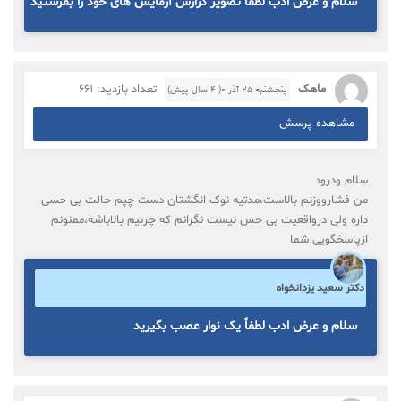
سلام و عرض ادب لطفاً تصویر گزارش آزمایش های خود را بفرستید
ماهک
تعداد بازدید: 661
پنجشنبه ۲۵ آذر ۰( 4 سال پیش)
مشاهده پرسش
سلام ودرود
من فشارووزنم بالاست،مدتیه نوک انگشتان دست چپم حالت بی حسی
داره ولی درواقعیت بی حس نیست نگرانم که چربیم بالاباشه،ممنونم
ازپاسخگویی شما
دکتر سعید یزدانخواه
سلام و عرض ادب لطفاً یک نوار عصب بگیرید