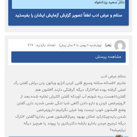
دکتر سعید یزدانخواه
سلام و عرض ادب لطفاً تصویر گزارش آزمایش ایشان را بفرستید
زهرا
تعداد بازدید: 717
چهارشنبه ۶ بهمن ۰( 4 سال پیش)
مشاهده پرسش
سلام عرض ادب
مادرم ۵۷ساله.سکته وسیع قلبی کردن.آنژیو وبالون زدن براش.گفتن رگ
اصلی گرفته بوده.اما۲تارگ دیگه گرفتگی دارند.efشون هم
گفتن۱۸هست.ریه شونم آب آوردکه گفتن اکثرش تخلیه شده.بعد از
۴روزمرخص کردن و دارو دادن.گاهی شبا تنگی نفس شدید دارن.گفتن
وضع قلبشون خوب نیست وما خیلی نگرانیم.۱۰روزمرخص
شدن.بایدچیکارکرد امکان بهبود پمپاژقلبشون هس بادارو؟گفتن ۲تارگ
دیگه ترجیح میدن بادارو بازشه.دکترباتری یا پیوند یا هرچیز دیگه
نیازمیشه؟