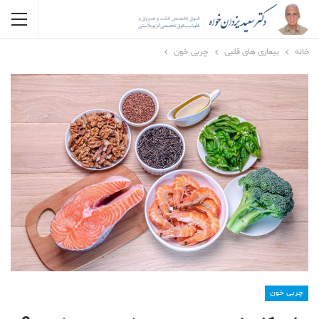
خانه
بیماری های قلبی
چربی خون
چربی خون