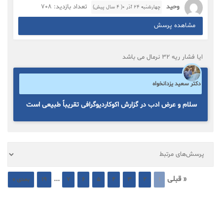
وحید
تعداد بازدید: 708
چهارشنبه ۲۴ آذر ۰( 4 سال پیش)
مشاهده پرسش
ایا فشار ریه 32 نرمال می باشد
دکتر سعید یزدانخواه
سلام و عرض ادب در گزارش اکوکاردیوگرافی تقریباً طبیعی است
« قبلی
...
1
2
3
4
5
6
7
19
بعدی »