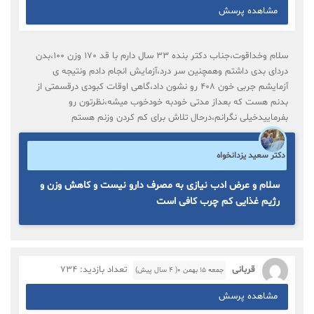
مشاهده پرسش
سلام وخداقوت،جناب دکتر بنده ۳۳ سال دارم با قد ۱۷۰ وزن ۱۰۰،بدن
دردای بدی داشتم وهمچنین سر درد،آزمایش انجام دادم ونتیجه ی
آزمایشم جربی خون ۴۰۸ رو نشون داد،گاهی اوقات کبودی درقسمتی از
بدنم هست که بعداز مدتی خودبه خودخوب میشه،نظرتون رو
بفرماییدخیلی نگرانم،درحال تلاش برای کم کردن وزنم هستم
دکتر سعید یزدانخواه
سلام و عرض ادب نیازی به مصرف دارو نیست و کاهش وزن و
رژیم غذایی کم چرب کافی است
قربانی
تعداد بازدید: 734
جمعه ۱۵ بهمن ۰( 4 سال پیش)
مشاهده پرسش