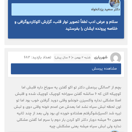
دکتر سعید یزدانخواه
سلام و عرض ادب لطفاً تصویر نوار قلب، گزارش اکوکاردیوگرافی و
خلاصه پرونده ایشان را بفرستید
شهریاری
تعداد بازدید: 682
شنبه ۲ بهمن ۰( 4 سال پیش)
مشاهده پرسش
بچم از ۲سالگی بردمش دکتر تو اکو گفتن یه سوراخ داره قلبش اما
کوچیکه الان که ۶ سالشه گفتن سوراخه کوچیک کوچیک شده و قلبش
اصلا مشکلی نداره واکسیزن خونشو وقتی دوید گرفتن خوب بود اما تو
اون لحظه لبش سیاه نشد اما بعدش من امدم خونه وقتی دوی و لبش
تیره شد اکسیژنشوگرفتم هشتادو خورده ای بود ولی بعد از چند ثانیه
همون ۹۰ میشه دوبار دکتر اکو کردن بار دوم با سرم اما گفتن مشکلی
نداره ولی لبش سیاه میشه یعنی مشکلش چیه