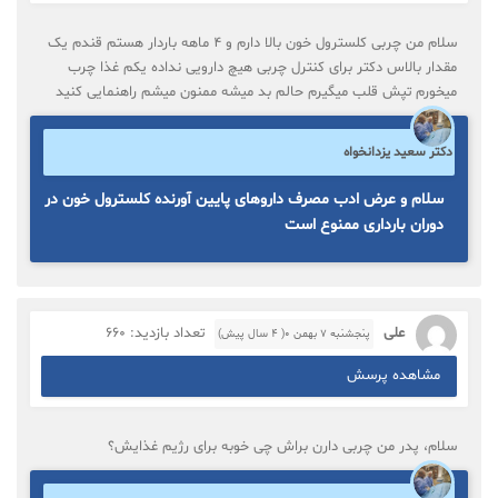
سلام من چربی کلسترول خون بالا دارم و 4 ماهه باردار هستم قندم یک
مقدار بالاس دکتر برای کنترل چربی هیچ دارویی نداده یکم غذا چرب
میخورم تپش قلب میگیرم حالم بد میشه ممنون میشم راهنمایی کنید
دکتر سعید یزدانخواه
سلام و عرض ادب مصرف داروهای پایین آورنده کلسترول خون در
دوران بارداری ممنوع است
علی
تعداد بازدید: 660
پنجشنبه ۷ بهمن ۰( 4 سال پیش)
مشاهده پرسش
سلام، پدر من چربی دارن براش چی خوبه برای رژیم غذایش؟