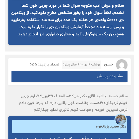
سلام و عرض ادب متوجه سوال شما در مورد چربی خون شما
نشدم. لطفاً سوال خود را بطور مشخص مطرح بفرمائید. از ویتامین
دی ۵۰۰۰۰ واحدی هر هفته یک عدد برای سه ماه استفاده بفرمایید
و پس از سه ماه مجدداً آزمایش ویتامین دی را تکرار بفرمایید.
همچنین یک سونوگرافی کبد و مجاری صفراوی نیز انجام دهید
حسن
تعداد بازدید: 655
دوشنبه ۶ دی ۰( 4 سال پیش)
مشاهده پرسش
سلام خسته نباشید آقای دکتر من32سالمه قد169وزن74دارم چربی
خونم نزدیکای400هست وغلضت خون بالایی دارم که بارها خون دادم
قرص آسپرین خوردم وحجامت کردم تاثیری ندارد چیکارکنم
دکتر سعید یزدانخواه