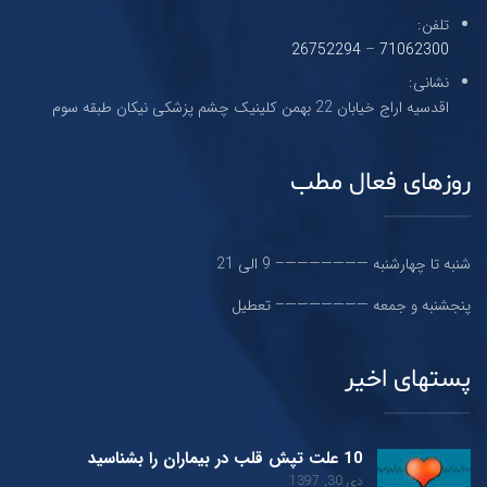
تلفن:
26752294
–
71062300
نشانی:
اقدسیه اراج خیابان 22 بهمن کلینیک چشم پزشکی نیکان طبقه سوم
روزهای فعال مطب
شنبه تا چهارشنبه ———————– 9 الی 21
پنجشنبه و جمعه ———————– تعطیل
پستهای اخیر
10 علت تپش قلب در بیماران را بشناسید
دی 30, 1397