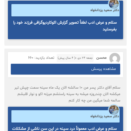
دکتر سعید یزدانخواه
سلام و عرض ادب لطفاً تصویر گزارش اکوکاردیوگرافی فرزند خود را
بفرستید
محسن
تعداد بازدید: 660
جمعه ۲۴ دی ۰( 4 سال پیش)
مشاهده پرسش
سلام آقای دکتر پسر من ۱۰ سالشه الان یک ماه سینه سمت چپش تیر
میکشه الان چندروزه میشه به سینه راستشم میزنه اکو و نوار قلبشم
سالمه شما میگین من چه کار کنم
دکتر سعید یزدانخواه
سلام و عرض ادب معمولاً درد سینه در این سن ناشی از مشکلات