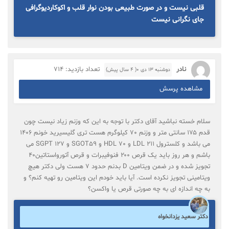
قلبی نیست و در صورت طبیعی بودن نوار قلب و اکوکاردیوگرافی
جای نگرانی نیست
نادر
تعداد بازدید: 714
دوشنبه ۱۳ دی ۰( 4 سال پیش)
مشاهده پرسش
سلام خسته نباشید آقای دکتر با توجه به این که وزنم زیاد نیست چون
قدم ۱۷۵ سانتی متر و وزنم ۷۰ کیلوگرم هست تری گلیسیرید خونم ۱۴۰۶
می باشد و کلسترول LDL ۲۱۱ و HDL ۷۰ و SGOT۵۹ و SGPT ۱۲۷ می
باشم و هر روز باید یک قرص ۲۰۰ فنوفیبرات و قرص آتورواستاتین۴۰
تجویز شده و در ضمن ویتامین D بدنم حدود 7 هست ولی دکتر هیچ
ویتامینی تجویز نکرده است. آیا باید خودم این ویتامین رو تهیه کنم؟ و
به چه اندازه ای به چه صورتی قرص یا واکسن؟
دکتر سعید یزدانخواه