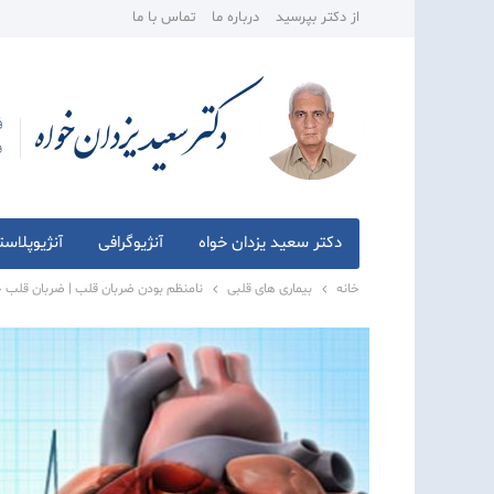
از دکتر بپرسید
درباره ما
تماس با ما
دکتر سعید یزدان خواه
آنژیوگرافی
آنژیوپلاس
خانه
بیماری های قلبی
نامنظم بودن ضربان قلب | ضربان قلب