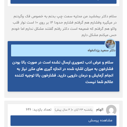
سلام دکتر ببخشید من مدتیه سمت چپ بدنم به خصوص فک وگردنم
در میگیره وفشارم هم گرفتم فشارم حدودا ۱۴ بر روی ۱۰ است نوار قلب
واکو هم گرفتم که ضمیمه است دکتر رفتم گفتند مشکل ندارم اما خودم
حس میکنم مشکل دارم
دکتر سعید یزدانخواه
سلام و عرض ادب تصویری ارسال نشده است در صورت بالا بودن
فشارخون به میزان اشاره شده در اندازه گیری های مکرر نیاز به
انجام آزمایش و درمان دارویی دارید. فشارخون بالا توجیه کننده
علائم شما نیست
الهام
تعداد بازدید: 646
یکشنبه ۲۳ آبان ۰( 4 سال پیش)
مشاهده پرسش