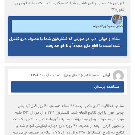
لوزرتان ۲۵ میخورم الان فشارم شبا که میگیرم ۱۱ هست میشه قرص رو
نخورم؟؟
دکتر سعید یزدانخواه
سلام و عرض ادب در صورتی که فشارخون شما با مصرف دارو کنترل
شده است با قطع دارو مجدداً بالا خواهد رفت
آرش
تعداد بازدید: 4204
جمعه ۱۲ آذر ۰( 4 سال پیش)
مشاهده پرسش
سلام. خداقوت آقای دکتر، بنده 46 ساله هستم. 40 روز قبل آزمایش
چربی خون با این نتایج انجام شد: کلسترول 234 و ال دی ال 163 بقیه
موارد در محدوده نرمال بود؛ پزشک مصرف آتورواستاتین 10 شبی یک عدد
را تجویز کردن ، بعد از مصرف 40 روزه دارو دوباره آزمایش انجام شد و
نتایج به شرح: کلسترول 138 و ال دی ال 75 ، البته در مصرف چربی هم