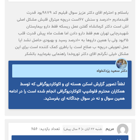
باسلام و احترام اقای دکتر عزیز سوال قبلیم کد 9879بود قدرت
قلبدمادرم 10درصد و سنش 67است دریچه میترال قلبش مشکل اصلی
اش است دکتر کرمانشاه گفتن عمل ریسکه فقط دارو بیمارستان
شهیدرجایی تهران هم فقط دارو دادن اما هشت ماه پیش قدرت قلب
25بود ولی با همین داروها به 10درصد رسید و بهبودی حاصل نشد ایا
عمل تعویض دریچه ب صلاح است یا باطری کمک کننده است برای این
مشکل خیلی نگرانم اقای دکتر توروخدا راهنمایی بفرمایید باتشکر
دکتر سعید یزدانخواه
لطفاً تصویر گزارش اسکن هسته ای و اکوکاردیوگرافی که توسط
همکاران محترم فلوشیپ اکوکاردیوگرافی انجام شده است را در ادامه
همین سوال و نه در سوال جداگانه ای بفرستید.
مریم
تعداد بازدید: 656
شنبه ۲۲ آبان ۰( 4 سال پیش)