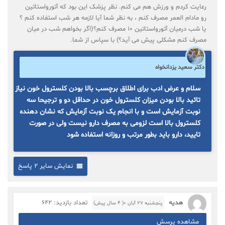
رعایت کردم و ورزش هم می کنم. نظر پزشک این بود که آتورواستاتین
رو مادام العمر مصرف کنم ، به نظر شما آیا لازمه هر شب استفاده کنم ؟
یا شب درمیان آتورواستاتین 10 مصرف کنم؟(اگر بخواهم شب در میان
مصرف کنم مشکلی پیش می آید؟) با سپاس از شما.
دکتر سعید یزدانخواه
سلام و عرض ادب برای اطلاق برچسب بالا بودن کلسترول خون نیاز
تائید بالا بودن میزان کلسترول خون در حداقل دو و ترجیحا سه
نوبت آزمایش است و با انجام یک نوبت آزمایش که نشان دهنده
کلسترول بالا است لزومی به مصرف دارو نیست ولی در صورت
تایید، دارو باید بطور مرتب و روزانه استفاده شود
نمایش سایر 2 پاسخ
هدیه
تعداد بازدید: 642
پنجشنبه ۲۷ آبان ۰( 4 سال پیش)
مشاهده پرسش