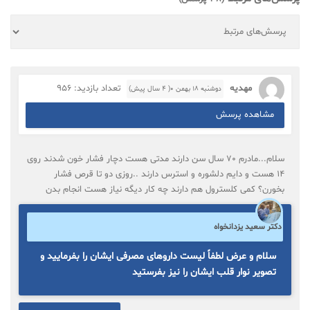
مهدیه
تعداد بازدید: 956
دوشنبه ۱۸ بهمن ۰( 4 سال پیش)
مشاهده پرسش
سلام...مادرم ۷۰ سال سن دارند مدتی هست دچار فشار خون شدند روی
۱۴ هست و دایم دلشوره و استرس دارند ..روزی دو تا قرص فشار
بخورن؟ کمی کلسترول هم دارند چه کار دیگه نیاز هست انجام بدن
دکتر سعید یزدانخواه
سلام و عرض لطفاً لیست داروهای مصرفی ایشان را بفرمایید و
تصویر نوار قلب ایشان را نیز بفرستید