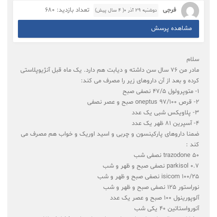
فرجی
تعداد بازدید: 680
دوشنبه ۲۹ آذر ۰( 4 سال پیش)
مشاهده پرسش
سلام
مادر من ۷۶ سال سن داشته و دیابت هم دارد. یک ماه قبل آنژیوپلاستی
کرده و بعد از آن داروهای زیر را مصرف می کند:
۱- متوپرولول ۴۷/۵ نصفی صبح
۲- قرص oneptus 97/100 صبح و عصر نصفی
۳- پلاویکس شبی یک عدد
۴- آسپرین ۸۱ ظهر یک عدد
ضمنا داروهای پارکینسون و چربی و اسید اوریک و خواب هم مصرف می
کند :
trazodone 50 نصفی شب
parkisol 0.7 نصفی صبح و ظهر و شب
isicom 100/25 نصفی صبح و ظهر و شب
نوراستور ۱۲۵ نصفی صبح و ظهر و شب
آلوپورینول ۱۰۰ صبح و عصر یک عدد
آتورواستاتین ۴۰ یکی شب