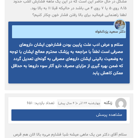
مشکل در حال حاضر این است که در این یک ماهه فشارش اغلب حدود
۸/۵ روی ۵ یا ۷ روی ۴ می باشد در حالیکه قبلا ۱۱ به بالا بود.
لطفا راهنمایی فرمائید برای بالا رفتن فشار خون چکار کنیم؟
دکتر سعید یزدانخواه
سلام و عرض ادب علت پایین بودن فشارخون ایشان داروهای
مصرفی است لطفاً با مراجعه به پزشک محترم معالج ایشان با توجه
به وضعیت بالینی ایشان داروهای مصرفی به گونه‌ای تعدیل گردد
که ضمن بهره گیری از مزایای مصرف دارو آثار سوء داروها به حداقل
ممکن کاهش یابد
زنگنه
تعداد بازدید: 651
چهارشنبه ۲۴ آذر ۰( 4 سال پیش)
مشاهده پرسش
سلام آقای دکتر من یک ماهی میشه شبا فشارم می‌ره بالا الان هم قرص