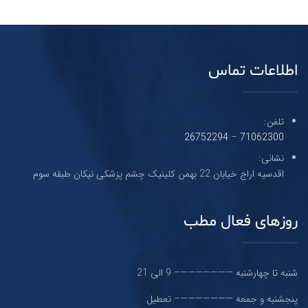
اطلاعات تماس
تلفن:
26752294
–
71062300
نشانی:
اقدسیه اراج خیابان 22 بهمن کلینیک چشم پزشکی نیکان طبقه سوم
روزهای فعال مطب
شنبه تا چهارشنبه ———————– 9 الی 21
پنجشنبه و جمعه ———————– تعطیل