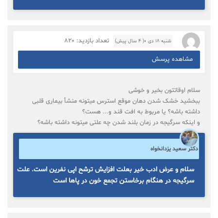
تعداد بازدید: 820
شنبه ۱۸ دی ۰( 4 سال پیش)
مشاهده پرسش
سلام اوقاتتون بخیر و خوشی
ببخشید خشک شدن دهان موقع استرس میتونه منشأ بیماری قلبی
داشته باشه؟ یا مربوط به افت قند و... هست؟
و اینکه سرگیجه در زمان بلند شدن چه علتی میتونه داشته باشه؟
دکتر سعید یزدانخواه
سلام و عرض ادب خیر بعلت افزایش ترشح اپی نفرین است. علت
سرگیجه در هنگام برخاستن تجمع خون در پاها است