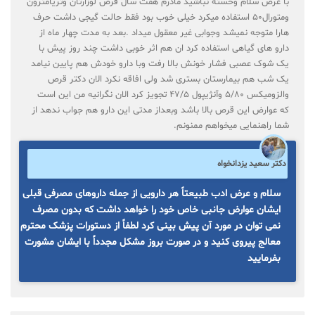
با عرض سلام وخسته نباشید مادرم هفت سال قرص لوزارتان وتریامترون
ومتورال۵۰ استفاده میکرد خیلی خوب بود فقط حالت گیجی داشت حرف
هارا متوجه نمیشد وجوابی غیر معقول میداد .بعد به مدت چهار ماه از
دارو های گیاهی استفاده کرد ان هم اثر خوبی داشت چند روز پیش با
یک شوک عصبی فشار خونش بالا رفت وبا دارو خودش هم پایین نیامد
یک شب هم بیمارستان بستری شد ولی افاقه نکرد الان دکتر قرص
والزومیکس ۵/۸۰ وآنژیپول ۴۷/۵ تجویز کرد الان نگرانیه من این است
که عوارض این قرص بالا باشد وبعداز مدتی این دارو هم جواب ندهد از
شما راهنمایی میخواهم ممنونم.
دکتر سعید یزدانخواه
سلام و عرض ادب طبیعتاً هر دارویی از جمله داروهای مصرفی قبلی
ایشان عوارض جانبی خاص خود را خواهد داشت که بدون مصرف
نمی توان در مورد آن پیش بینی کرد لطفاً از دستورات پزشک محترم
معالج پیروی کنید و در صورت بروز مشکل مجدداً با ایشان مشورت
بفرمایید