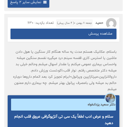
نمایش سایر 2 پاسخ
حمید
تعداد بازدید: 630
جمعه ۸ بهمن ۰( 4 سال پیش)
مشاهده پرسش
باسلام، مکانیک هستم مدت يه ساله هنگام کار سنگین یا هول دادن
ماشین یا استرس کاری قفسه سینم درد میگیره نفسم سنگین میشه
واحساس بیماری عمومی میکنم یا مقدار اسهال میشم وحالم خیلی بد
میشه دکتر متخصص رفتم. نوار قلب،اکو،تست ورزش دادم.
داروالانزاپین،میرتازاپین وپرانول10برام تجویز کرد بعد اتمام داروها دوباره
حالم بد ميشه ولی بامصرف پرانول بهتر میشم. چه بیماری دارم ممنون
ميشم
دکتر سعید یزدانخواه
سلام و عرض ادب لطفاً یک سی تی آنژیوگرافی عروق قلب انجام
دهید