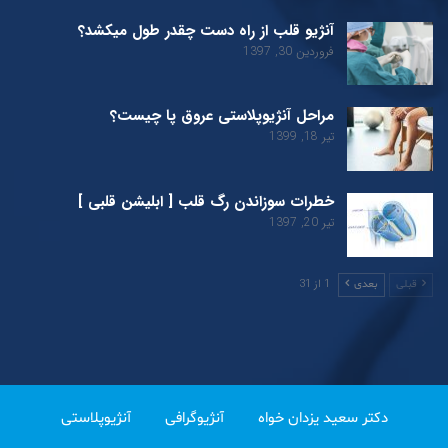
آنژیو قلب از راه دست چقدر طول میکشد؟
فروردین 30, 1397
مراحل آنژیوپلاستی عروق پا چیست؟
تیر 18, 1399
خطرات سوزاندن رگ قلب [ ابلیشن قلبی ]
تیر 20, 1397
1 از 31
قبلی
بعدی
دکتر سعید یزدان خواه
آنژیوگرافی
آنژیوپلاستی