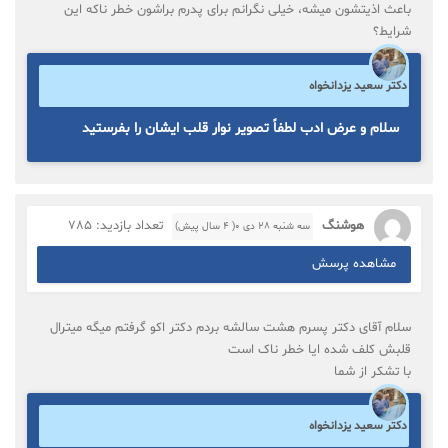
باعث اذیتشون میشه، خیلی نگرانم برای پدرم براشون خطر ناکه این
شرایط؟
دکتر سعید یزدانخواه
سلام و عرض ادب لطفاً تصویر نوار قلب ایشان را بفرستید
هوشنگ
تعداد بازدید: 785
سه شنبه ۲۸ دی ۰( 4 سال پیش)
مشاهده پرسش
سلام آقای دکتر پسرم هشت سالشه بردم دکتر اکو گرفتم میگه میترال
قلبش کلف شده ایا خطر ناک است
با تشکر از شما
دکتر سعید یزدانخواه