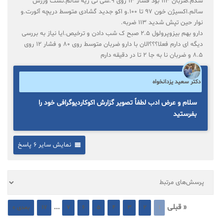
شدم.ضربان ۱۱۳ بود فشار ۱۳ روی ۹.سی تی ریه سالم.تست ورزش
سالم.اکسیژن خون ۹۷ تا ۱۰۰.و اکو جدید گشادی متوسط دریچه آئورت.و
نوار حین تپش شدید ۱۱۳ ضربه.
دارو بهم بیزوپرولول ۲.۵ صبح ک شب دادن و ترخیص.ایا نیاز به بررسی
دیگه ای دارم فعلا؟؟؟الان با دارو ضربان متوسط روی ۸۰ و فشار ۱۲ روی
۸.۵ و ضربان نا به جا ۲ تا در دقیقه دارم
دکتر سعید یزدانخواه
سلام و عرض ادب لطفاً تصویر گزارش اکوکاردیوگرافی خود را
بفرستید
نمایش سایر 6 پاسخ
« قبلی
...
1
2
3
4
5
6
7
17
بعدی »