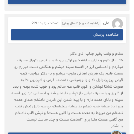
علی
تعداد بازدید: 669
یکشنبه ۱۹ دی ۰( 4 سال پیش)
مشاهده پرسش
سلام و وقت بخیر جناب اقای دکتر
۲۵ سال دارم و دارای سابقه خون ارثی می‌باشم و قرص متورال مصرف
میکردم و احساس لرز در قفسه سینه میشم و هنگامی دست میزارم رو
سمت قلبم یک ضربان اضافی متوجه میشم و به دکتر مراجعه کردم
قرص پروپرانولول ۲۰ و والزومیکس ۸۰نصف قرص و امپرازول ۲۰ به
صورت ناشتا نوشتن و اکوی قلب هم سالم بود و خوب شده بودم و بعد
از ۴ روز و با مصرف ترشی باز تپشم نامنظم شد و احساس درد زیر قفسه
سینه و بالای معده دارم و با پیدا شدن این ضربان نامنظم صدای معدم
هم زیاد میشه طعم دهنم بد میشه میخواستم بپرسم دلیل تپش قلب
نامنظم من مربوط به معده هست یا قلبی هست! و تپش قلب نامنظم
من گاهی هست مثلا برای ۳ساعت هست و چند ساعت نیست
با تشکر