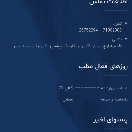
اطلاعات تماس
تلفن:
26752294
–
71062300
نشانی:
اقدسیه اراج خیابان 22 بهمن کلینیک چشم پزشکی نیکان طبقه سوم
روزهای فعال مطب
شنبه تا چهارشنبه ———————– 9 الی 21
پنجشنبه و جمعه ———————– تعطیل
پستهای اخیر