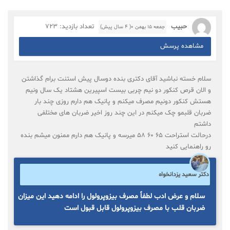
حبیب
تعداد بازدید: 723
جمعه ۱۵ بهمن ۰( 4 سال پیش)
مشاهده پرسش
سلام خسته نباشید آقای دکتری بنده دوسال پیش استنت برام گذاشتن
و الان قرص کنکور دو نیم چربی بیست اسپیرین هشتاد یک سال ونیم
هستش کنکور دونیم مصرف میکنم و پانیک هم دارم روزی چند بار
ضربان قلبمو چک میکنم در این چند روز اخیر ضربان های مختلفی
داشتم
درحالت استراحت ۶۵ ۶۰ ۵۸ میرسه و پانیک هم دارم ممنون میشم بنده
رو راهنمایی کنید
دکتر سعید یزدانخواه
سلام و عرض ادب لطفاً مصرف بیزوپرولول را ادامه دهید این میزان
ضربان قلب با مصرف بیزوپرولول قابل قبول است