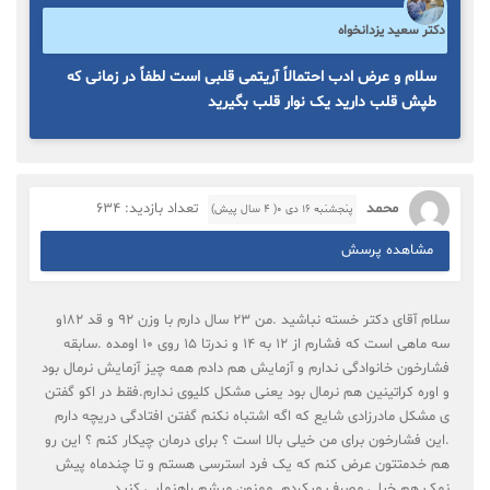
دکتر سعید یزدانخواه
سلام و عرض ادب احتمالاً آریتمی قلبی است لطفاً در زمانی که
طپش قلب دارید یک نوار قلب بگیرید
محمد
تعداد بازدید: 634
پنجشنبه ۱۶ دی ۰( 4 سال پیش)
مشاهده پرسش
سلام آقای دکتر خسته نباشید .من ۲۳ سال دارم با وزن 9۲ و قد ۱۸۲و
سه ماهی است که فشارم از ۱۲ به ۱۴ و ندرتا ۱۵ روی ۱۰ اومده .سابقه
فشارخون خانوادگی ندارم و آزمایش هم دادم همه چیز آزمایش نرمال بود
و اوره کراتینین هم نرمال بود یعنی مشکل کلیوی ندارم.فقط در اکو گفتن
ی مشکل مادرزادی شایع که اگه اشتباه نکنم گفتن افتادگی دریچه دارم
.این فشارخون برای من خیلی بالا است ؟ برای درمان چیکار کنم ؟ این رو
هم خدمتتون عرض کنم که یک فرد استرسی هستم و تا چندماه پیش
نمک هم خیلی مصرف میکردم ‌.ممنون میشم راهنمایی کنید