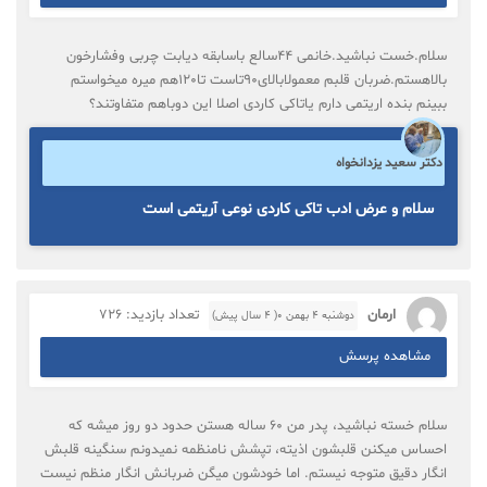
سلام.خست نباشید.خانمی 44سالع باسابقه دیابت چربی وفشارخون
بالاهستم.ضربان قلبم معمولابالای90تاست تا120هم میره میخواستم
ببینم بنده اریتمی دارم یاتاکی کاردی اصلا این دوباهم متفاوتند؟
دکتر سعید یزدانخواه
سلام و عرض ادب تاکی کاردی نوعی آریتمی است
ارمان
تعداد بازدید: 726
دوشنبه ۴ بهمن ۰( 4 سال پیش)
مشاهده پرسش
سلام خسته نباشید، پدر من 60 ساله هستن حدود دو روز میشه که
احساس میکنن قلبشون اذیته، تپشش نامنظمه نمیدونم سنگینه قلبش
انگار دقیق متوجه نیستم. اما خودشون میگن ضربانش انگار منظم نیست