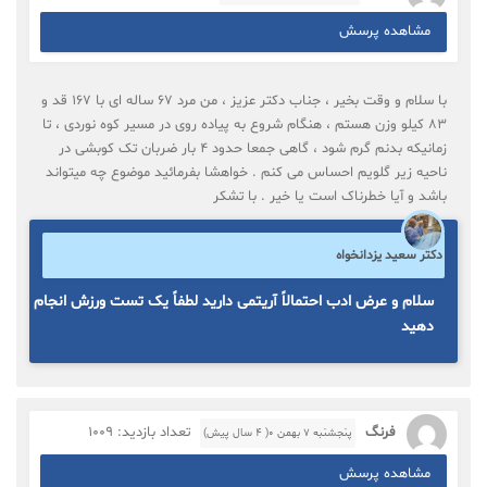
مشاهده پرسش
با سلام و وقت بخیر ، جناب دکتر عزیز ، من مرد 67 ساله ای با 167 قد و
83 کیلو وزن هستم ، هنگام شروع به پیاده روی در مسیر کوه نوردی ، تا
زمانیکه بدنم گرم شود ، گاهی جمعا حدود 4 بار ضربان تک کوبشی در
ناحیه زیر گلویم احساس می کنم . خواهشا بفرمائید موضوع چه میتواند
باشد و آیا خطرناک است یا خیر . با تشکر
دکتر سعید یزدانخواه
سلام و عرض ادب احتمالاً آریتمی دارید لطفاً یک تست ورزش انجام
دهید
فرنگ
تعداد بازدید: 1009
پنجشنبه ۷ بهمن ۰( 4 سال پیش)
مشاهده پرسش