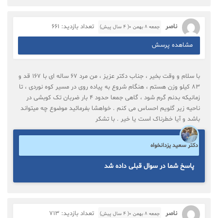
ناصر
تعداد بازدید: 661
جمعه ۸ بهمن ۰( 4 سال پیش)
مشاهده پرسش
با سلام و وقت بخیر ، جناب دکتر عزیز ، من مرد 67 ساله ای با 167 قد و
83 کیلو وزن هستم ، هنگام شروع به پیاده روی در مسیر کوه نوردی ، تا
زمانیکه بدنم گرم شود ، گاهی جمعا حدود 4 بار ضربان تک کوبشی در
ناحیه زیر گلویم احساس می کنم . خواهشا بفرمائید موضوع چه میتواند
باشد و آیا خطرناک است یا خیر . با تشکر
دکتر سعید یزدانخواه
پاسخ شما در سوال قبلی داده شد
ناصر
تعداد بازدید: 713
جمعه ۸ بهمن ۰( 4 سال پیش)