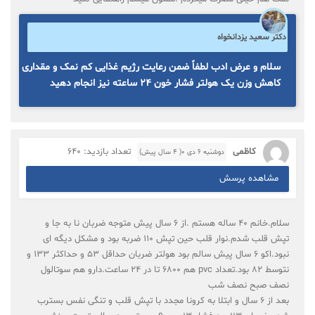
دکتر سعید یزدانخواه
سلام و عرض ادب لطفاً ضمن رعایت رژیم غذایی کم نمک و مقداری
کاهش وزن یک هولتر فشار خون ۲۴ ساعته نیز انجام دهید
کاظمی
تعداد بازدید: 640
دوشنبه ۶ دی ۰( 4 سال پیش)
مشاهده پرسش
سلام.خانم ۴۰ ساله هستم .از ۶ سال پیش متوجه ضربان نا به جا و
تپش قلب شدم.نوار قلب حین تپش ۱۱۰ ضربه بود و مشکل دیگه ای
نبود.اکو ۶ سال پیش سالم بود هولتر ضربان حداقل ۵۳ و حداکثر ۱۳۳ و
نتوسط ۸۲ بود.تعداد pvc هم ۶۸۰۰ تا در ۲۴ ساعت.دارو هم سوتالول
نصف صبح نصف شب
بعد از ۶ سال و ابتلا به کرونا مجدد با تپش قلب و تنگی نفس بسترب